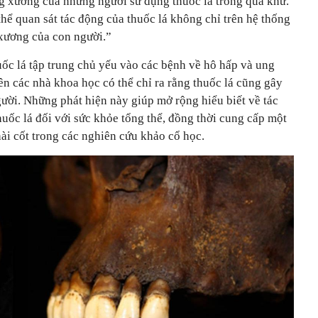
ng xương của những người sử dụng thuốc lá trong quá khứ.
thể quan sát tác động của thuốc lá không chỉ trên hệ thống
 xương của con người.”
uốc lá tập trung chủ yếu vào các bệnh về hô hấp và ung
iên các nhà khoa học có thể chỉ ra rằng thuốc lá cũng gây
ười. Những phát hiện này giúp mở rộng hiểu biết về tác
huốc lá đối với sức khỏe tổng thể, đồng thời cung cấp một
ài cốt trong các nghiên cứu khảo cổ học.