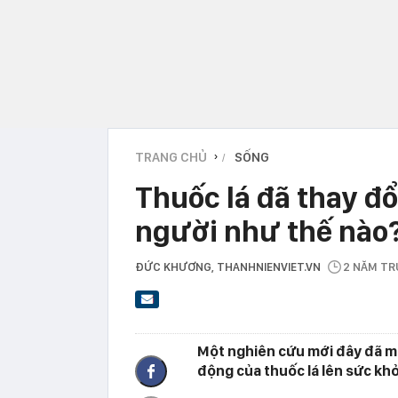
TRANG CHỦ
SỐNG
›
Thuốc lá đã thay đ
người như thế nào
ĐỨC KHƯƠNG
, THANHNIENVIET.VN
2 NĂM T
Một nghiên cứu mới đây đã mở
động của thuốc lá lên sức khỏ