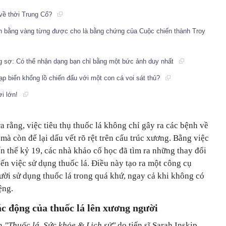
 về thời Trung Cổ?
 bằng vàng từng được cho là bằng chứng của Cuộc chiến thành Troy
g sợ: Có thể nhận dạng bạn chỉ bằng một bức ảnh duy nhất
ạp biển khổng lồ chiến đấu với một con cá voi sát thủ?
ời lớn!
a rằng, việc tiêu thụ thuốc lá không chỉ gây ra các bệnh về
mà còn để lại dấu vết rõ rệt trên cấu trúc xương. Bằng việc
ến thế kỷ 19, các nhà khảo cổ học đã tìm ra những thay đổi
ến việc sử dụng thuốc lá. Điều này tạo ra một công cụ
ười sử dụng thuốc lá trong quá khứ, ngay cả khi không có
ệng.
ác động của thuốc lá lên xương người
án
"Thuốc lá, Sức khỏe & Lịch sử"
do tiến sĩ Sarah Inskip