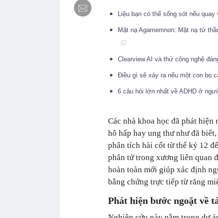
Liệu bạn có thể sống sót nếu quay
Mặt nạ Agamemnon: Mặt nạ tử thần
Clearview AI và thứ công nghệ đán
Điều gì sẽ xảy ra nếu một con bọ c
6 câu hỏi lớn nhất về ADHD ở ngư
Các nhà khoa học đã phát hiện r
hô hấp hay ung thư như đã biết, 
phân tích hài cốt từ thế kỷ 12 đ
phân tử trong xương liên quan đ
hoàn toàn mới giúp xác định ng
bằng chứng trực tiếp từ răng mi
Phát hiện bước ngoặt về t
Nghiên cứu này nằm trong dự 