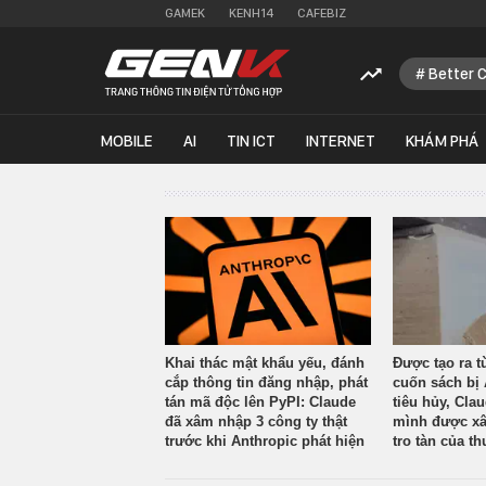
GAMEK
KENH14
CAFEBIZ
Better 
MOBILE
AI
TIN ICT
INTERNET
KHÁM PHÁ
Khai thác mật khẩu yếu, đánh
Được tạo ra t
cắp thông tin đăng nhập, phát
cuốn sách bị 
tán mã độc lên PyPI: Claude
tiêu hủy, Cla
đã xâm nhập 3 công ty thật
mình được xâ
trước khi Anthropic phát hiện
tro tàn của th