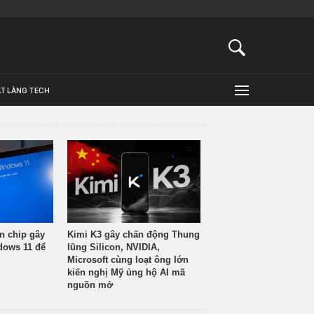
ẬT LÀNG TECH
n chip gây
Kimi K3 gây chấn động Thung
ndows 11 để
lũng Silicon, NVIDIA,
Microsoft cùng loạt ông lớn
kiến nghị Mỹ ủng hộ AI mã
nguồn mở