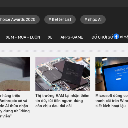
Choice Awards 2026
Better List
nhạc AI
XEM - MUA - LUÔN
XE
APPS-GAME
ĐỒ CHƠI SỐ
BÍ M
ừ hàng triệu
Thị trường RAM lại nhận thêm
Microsoft dùng co
Anthropic xé và
tin dữ, túi tiền người dùng
tranh cãi trên Wi
ude AI thừa nhận
còn chịu đau dài dài
siết kích hoạt lậu
y dựng từ "đống
ư viện"