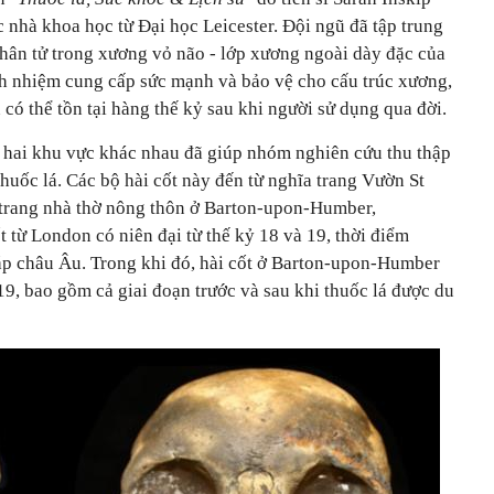
c nhà khoa học từ Đại học Leicester. Đội ngũ đã tập trung
phân tử trong xương vỏ não - lớp xương ngoài dày đặc của
ách nhiệm cung cấp sức mạnh và bảo vệ cho cấu trúc xương,
 có thể tồn tại hàng thế kỷ sau khi người sử dụng qua đời.
từ hai khu vực khác nhau đã giúp nhóm nghiên cứu thu thập
 thuốc lá. Các bộ hài cốt này đến từ nghĩa trang Vườn St
 trang nhà thờ nông thôn ở Barton-upon-Humber,
 từ London có niên đại từ thế kỷ 18 và 19, thời điểm
hắp châu Âu. Trong khi đó, hài cốt ở Barton-upon-Humber
 19, bao gồm cả giai đoạn trước và sau khi thuốc lá được du