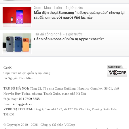
Xem - Mua - Luôn - 1 giờ trước
Mẫu điện thoại Samsung "ít được quảng cáo" nhưng lại
rất đáng mua với người Việt lúc này
Trà đá công nghệ - 1 giờ trước
Cách bán iPhone cũ vừa bị Apple "khai tử"
GenK
Chịu trách nhiệm quản lý nội dung:
Bà Nguyễn Bích Minh
TRỤ SỞ HÀ NỘI:
Tầng 22, Tòa nhà Center Building, Hapulico Complex, Số 01, phố
Nguyễn Huy Tưởng, phường Thanh Xuân, thành phố Hà Nội
Điện thoại:
024 7309 5555
.
Email:
info@genk.vn
VPĐD TẠI TP.HCM:
Tầng 4, Tòa nhà 123, số 127 Võ Văn Tần, Phường Xuân Hòa,
TPHCM
© Copyright 2010 - 2026 - Công ty Cổ phần VCCorp