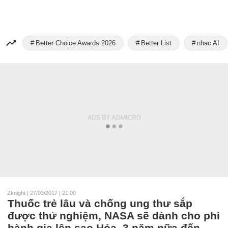
Better Choice Awards 2026
Better List
nhạc AI
Zknight
|
27/03/2017 | 21:00
Thuốc trẻ lâu và chống ung thư sắp
được thử nghiệm, NASA sẽ dành cho phi
hành gia lên sao Hỏa, 3 năm nữa đến