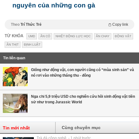
nguyên của những con gà
Theo
Trí Thức Trẻ
Copy link
TỪ KHÓA
UMD
ĂN CỎ
NHIỆT ĐỘNG LỰC HỌC
ĂN CHAY
ĐỘNG VẬT
ĂN THỊT
ĐỊNH LUẬT
Tin liên quan
Giống như động vật, con người cũng có “mùa sinh sản” và
nó rơi vào những tháng thu - đông
Nga chi 5,9 triệu USD cho nghiên cứu hồi sinh động vật tiền
sử như trong Jurassic World
Cùng chuyên mục
Tin mới nhất
Trà đá công nghệ - 1 phút trước