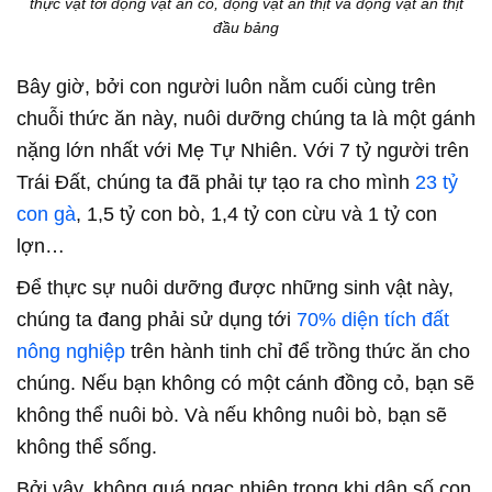
thực vật tới động vật ăn cỏ, động vật ăn thịt và động vật ăn thịt
đầu bảng
Bây giờ, bởi con người luôn nằm cuối cùng trên
chuỗi thức ăn này, nuôi dưỡng chúng ta là một gánh
nặng lớn nhất với Mẹ Tự Nhiên. Với 7 tỷ người trên
Trái Đất, chúng ta đã phải tự tạo ra cho mình
23 tỷ
con gà
, 1,5 tỷ con bò, 1,4 tỷ con cừu và 1 tỷ con
lợn…
Để thực sự nuôi dưỡng được những sinh vật này,
chúng ta đang phải sử dụng tới
70% diện tích đất
nông nghiệp
trên hành tinh chỉ để trồng thức ăn cho
chúng. Nếu bạn không có một cánh đồng cỏ, bạn sẽ
không thể nuôi bò. Và nếu không nuôi bò, bạn sẽ
không thể sống.
Bởi vậy, không quá ngạc nhiên trong khi dân số con