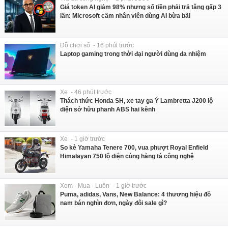
Giá token AI giảm 98% nhưng số tiền phải trả tăng gấp 3
lần: Microsoft cấm nhân viên dùng AI bừa bãi
Đồ chơi số - 16 phút trước
Laptop gaming trong thời đại người dùng đa nhiệm
Xe - 46 phút trước
Thách thức Honda SH, xe tay ga Ý Lambretta J200 lộ
diện sở hữu phanh ABS hai kênh
Xe - 1 giờ trước
So kè Yamaha Tenere 700, vua phượt Royal Enfield
Himalayan 750 lộ diện cùng hàng tá công nghệ
Xem - Mua - Luôn - 1 giờ trước
Puma, adidas, Vans, New Balance: 4 thương hiệu đồ
nam bán nghìn đơn, ngày đôi sale gì?