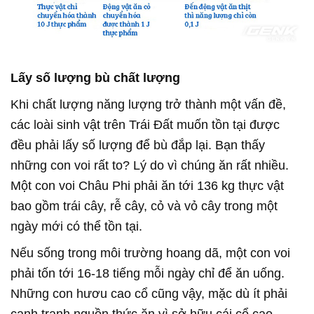
Lấy số lượng bù chất lượng
Khi chất lượng năng lượng trở thành một vấn đề,
các loài sinh vật trên Trái Đất muốn tồn tại được
đều phải lấy số lượng để bù đắp lại. Bạn thấy
những con voi rất to? Lý do vì chúng ăn rất nhiều.
Một con voi Châu Phi phải ăn tới 136 kg thực vật
bao gồm trái cây, rễ cây, cỏ và vỏ cây trong một
ngày mới có thể tồn tại.
Nếu sống trong môi trường hoang dã, một con voi
phải tốn tới 16-18 tiếng mỗi ngày chỉ để ăn uống.
Những con hươu cao cổ cũng vậy, mặc dù ít phải
cạnh tranh nguồn thức ăn vì sở hữu cái cổ cao,