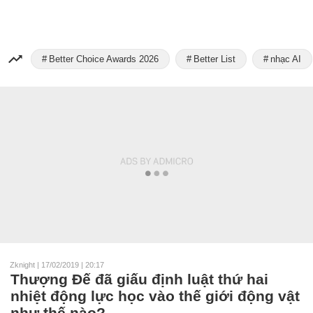
Better Choice Awards 2026
Better List
nhạc AI
Zknight
|
17/02/2019 | 20:17
Thượng Đế đã giấu định luật thứ hai
nhiệt động lực học vào thế giới động vật
như thế nào?