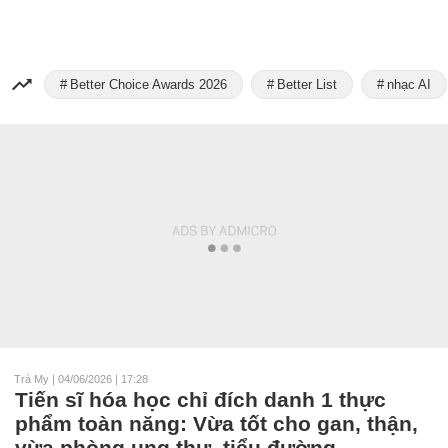
Better Choice Awards 2026
Better List
nhạc AI
Trà My
|
04/06/2026 | 17:28
Tiến sĩ hóa học chỉ đích danh 1 thực
phẩm toàn năng: Vừa tốt cho gan, thận,
vừa phòng ung thư, tiểu đường