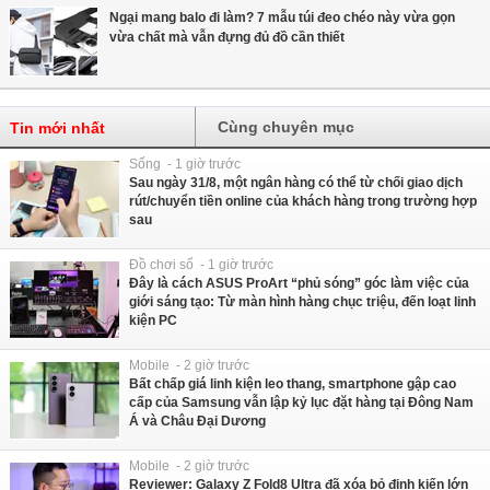
Ngại mang balo đi làm? 7 mẫu túi đeo chéo này vừa gọn
vừa chất mà vẫn đựng đủ đồ cần thiết
Cùng chuyên mục
Tin mới nhất
Sống - 1 giờ trước
Sau ngày 31/8, một ngân hàng có thể từ chối giao dịch
rút/chuyển tiền online của khách hàng trong trường hợp
sau
Đồ chơi số - 1 giờ trước
Đây là cách ASUS ProArt “phủ sóng” góc làm việc của
giới sáng tạo: Từ màn hình hàng chục triệu, đến loạt linh
kiện PC
Mobile - 2 giờ trước
Bất chấp giá linh kiện leo thang, smartphone gập cao
cấp của Samsung vẫn lập kỷ lục đặt hàng tại Đông Nam
Á và Châu Đại Dương
Mobile - 2 giờ trước
Reviewer: Galaxy Z Fold8 Ultra đã xóa bỏ định kiến lớn