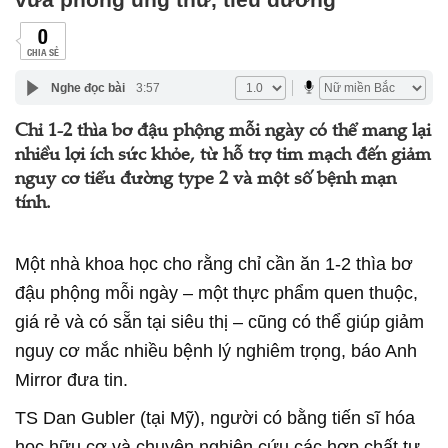
0
CHIA SẺ
Nghe đọc bài
3:57
Chỉ 1-2 thìa bơ đậu phộng mỗi ngày có thể mang lại
nhiều lợi ích sức khỏe, từ hỗ trợ tim mạch đến giảm
nguy cơ tiểu đường type 2 và một số bệnh mạn
tính.
Một nhà khoa học cho rằng chỉ cần ăn 1-2 thìa bơ
đậu phộng mỗi ngày – một thực phẩm quen thuộc,
giá rẻ và có sẵn tại siêu thị – cũng có thể giúp giảm
nguy cơ mắc nhiều bệnh lý nghiêm trọng, báo Anh
Mirror đưa tin.
TS Dan Gubler (tại Mỹ), người có bằng tiến sĩ hóa
học hữu cơ và chuyên nghiên cứu các hợp chất tự