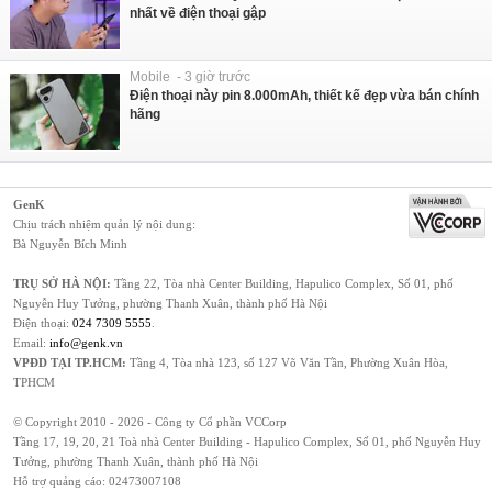
nhất về điện thoại gập
Mobile - 3 giờ trước
Điện thoại này pin 8.000mAh, thiết kế đẹp vừa bán chính
hãng
GenK
Chịu trách nhiệm quản lý nội dung:
Bà Nguyễn Bích Minh
TRỤ SỞ HÀ NỘI:
Tầng 22, Tòa nhà Center Building, Hapulico Complex, Số 01, phố
Nguyễn Huy Tưởng, phường Thanh Xuân, thành phố Hà Nội
Điện thoại:
024 7309 5555
.
Email:
info@genk.vn
VPĐD TẠI TP.HCM:
Tầng 4, Tòa nhà 123, số 127 Võ Văn Tần, Phường Xuân Hòa,
TPHCM
© Copyright 2010 - 2026 - Công ty Cổ phần VCCorp
Tầng 17, 19, 20, 21 Toà nhà Center Building - Hapulico Complex, Số 01, phố Nguyễn Huy
Tưởng, phường Thanh Xuân, thành phố Hà Nội
Hỗ trợ quảng cáo:
02473007108