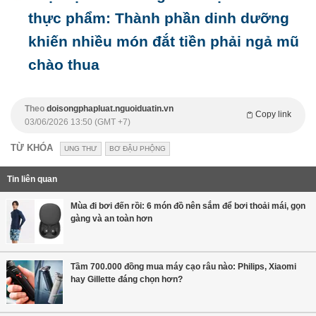
thực phẩm: Thành phần dinh dưỡng
khiến nhiều món đắt tiền phải ngả mũ
chào thua
Theo
doisongphapluat.nguoiduatin.vn
Copy link
03/06/2026 13:50 (GMT +7)
TỪ KHÓA
UNG THƯ
BƠ ĐẬU PHỘNG
Tin liên quan
Mùa đi bơi đến rồi: 6 món đồ nên sắm để bơi thoải mái, gọn
gàng và an toàn hơn
Tầm 700.000 đồng mua máy cạo râu nào: Philips, Xiaomi
hay Gillette đáng chọn hơn?