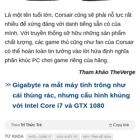
Là một tên tuổi lớn, Corsair cũng sẽ phải nỗ lực rất
nhiều để xứng đáng với danh tiếng sẵn có của
mình. Với truyền thống sỡ hữu những sản phẩm
chất lượng, các game thủ cũng như fan của Corsair
có thể hoàn toàn tin tưởng vào lời hứa định nghĩa
phân khúc PC chơi game riêng của hãng.
Tham khảo TheVerge
Gigabyte ra mắt máy tính trông như
cái thùng rác, nhưng cấu hình khủng
với Intel Core i7 và GTX 1080
Theo
Trí Thức Trẻ
Copy link
TỪ KHÓA
INTEL CORE I7
SẢN XUẤT PC
MÁY TÍNH ĐỂ BÀN