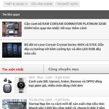
THIẾT BỊ NGOẠI VI
CẤU HÌNH KHỦNG
TẢN NHIỆT NƯỚC
Tin liên quan
Cận cảnh bộ RAM CORSAIR DOMINATOR PLATINUM 32GB
DDR4 kèm quạt tản nhiệt: Hổ mọc thêm cánh
Bộ đôi vỏ case Corsair Crystal Series 460X và 570X: Dẫn
đầu xu hướng với kính cường lực và đèn LED RGB đầy
màu sắc
Cùng chuyên mục
Tin mới nhất
Xem - Mua - Luôn - 3 giờ trước
Canh sale 8/8: Ugreen, Anker, Baseus và OPPO đồng
loạt giảm giá, nhiều món đáng chốt đơn
Trà đá công nghệ - 4 giờ trước
Startup Nga tìm ra cách mới để sản xuất chip siêu nhỏ:
Nhanh gấp 3.000 lần công nghệ cũ, nhưng ít nhất 3 năm