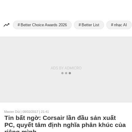
Better Choice Awards 2026
Better List
nhạc AI
Master Dùi
|
08/02/2017 | 21:41
Tin bất ngờ: Corsair lần đầu sản xuất
PC, quyết tâm định nghĩa phân khúc của
riêng mình