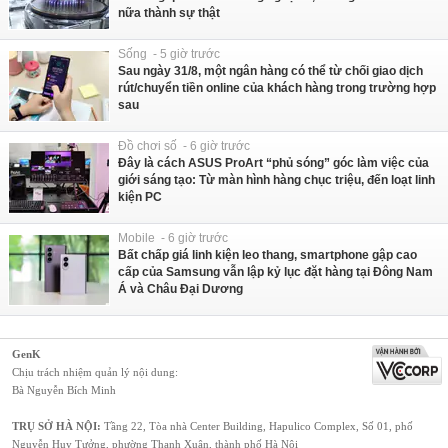
nữa thành sự thật
Sống - 5 giờ trước
Sau ngày 31/8, một ngân hàng có thể từ chối giao dịch
rút/chuyển tiền online của khách hàng trong trường hợp
sau
Đồ chơi số - 6 giờ trước
Đây là cách ASUS ProArt “phủ sóng” góc làm việc của
giới sáng tạo: Từ màn hình hàng chục triệu, đến loạt linh
kiện PC
Mobile - 6 giờ trước
Bất chấp giá linh kiện leo thang, smartphone gập cao
cấp của Samsung vẫn lập kỷ lục đặt hàng tại Đông Nam
Á và Châu Đại Dương
GenK
Chịu trách nhiệm quản lý nội dung:
Bà Nguyễn Bích Minh
TRỤ SỞ HÀ NỘI:
Tầng 22, Tòa nhà Center Building, Hapulico Complex, Số 01, phố
Nguyễn Huy Tưởng, phường Thanh Xuân, thành phố Hà Nội