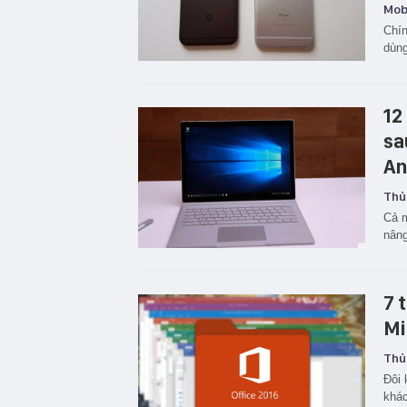
Mobi
Chí
dùn
12
sa
An
Thủ
Cả m
nâng
7 
Mi
Thủ
Đôi 
khác