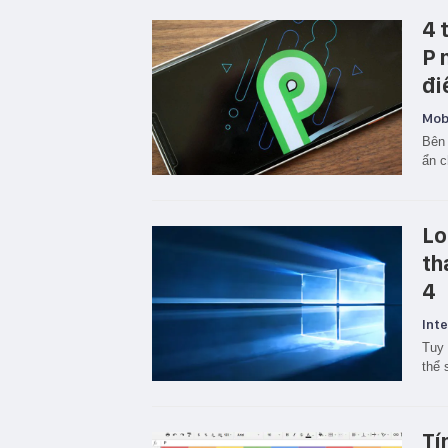
4 
P 
đi
Mobi
Bên 
ẩn c
Lo
th
4
Inte
Tuy 
thể 
Tí