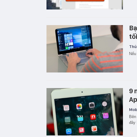
Bạ
tố
Thủ
Nếu 
9 
Ap
Mobi
Bên 
đây 