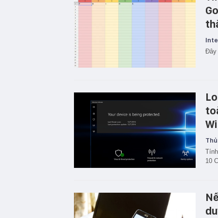
Go
th
Inte
Đây 
Lo
to
Wi
Thủ
Tính
10 C
Nế
du