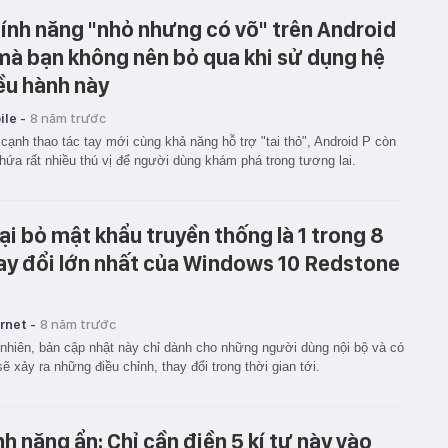
tính năng "nhỏ nhưng có võ" trên Android
mà bạn không nên bỏ qua khi sử dụng hệ
ều hành này
le -
8 năm trước
cạnh thao tác tay mới cùng khả năng hỗ trợ "tai thỏ", Android P còn
hứa rất nhiều thú vị để người dùng khám phá trong tương lai.
ại bỏ mật khẩu truyền thống là 1 trong 8
ay đổi lớn nhất của Windows 10 Redstone
rnet -
8 năm trước
nhiên, bản cập nhật này chỉ dành cho những người dùng nội bộ và có
sẽ xảy ra những điều chỉnh, thay đổi trong thời gian tới.
nh năng ẩn: Chỉ cần điền 5 kí tự này vào