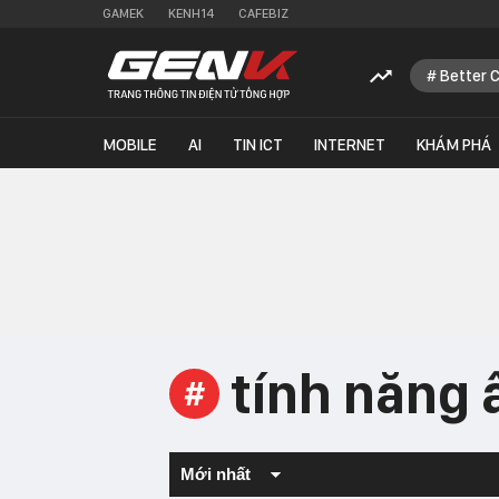
GAMEK
KENH14
CAFEBIZ
Better 
MOBILE
AI
TIN ICT
INTERNET
KHÁM PHÁ
tính năng 
#
Mới nhất