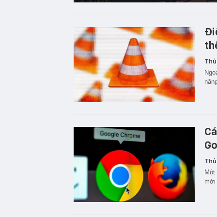
Đi
th
Thủ
Ngoà
năng
Cá
Go
Thủ
Một 
mới 