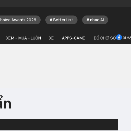
Choice Awards 2026
Better List
nhạc AI
XEM - MUA - LUÔN
XE
APPS-GAME
ĐỒ CHƠI SỐ
BÍ M
ẩn