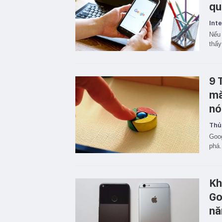
qu
Inte
Nếu 
thấy
9 
mà
nó
Thủ
Goo
phá.
Khô
Go
nă