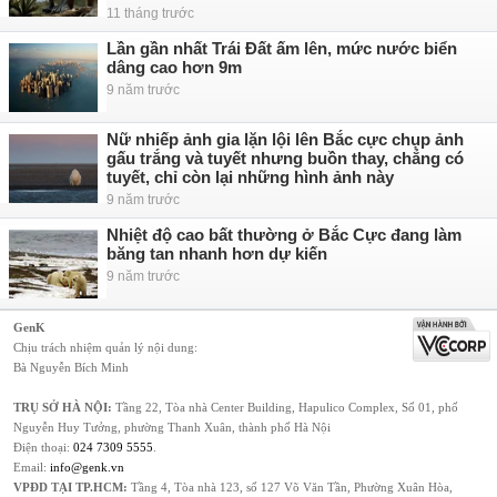
11 tháng trước
Lần gần nhất Trái Đất ấm lên, mức nước biển
dâng cao hơn 9m
9 năm trước
Nữ nhiếp ảnh gia lặn lội lên Bắc cực chụp ảnh
gấu trắng và tuyết nhưng buồn thay, chẳng có
tuyết, chỉ còn lại những hình ảnh này
9 năm trước
Nhiệt độ cao bất thường ở Bắc Cực đang làm
băng tan nhanh hơn dự kiến
9 năm trước
GenK
Chịu trách nhiệm quản lý nội dung:
Bà Nguyễn Bích Minh
TRỤ SỞ HÀ NỘI:
Tầng 22, Tòa nhà Center Building, Hapulico Complex, Số 01, phố
Nguyễn Huy Tưởng, phường Thanh Xuân, thành phố Hà Nội
Điện thoại:
024 7309 5555
.
Email:
info@genk.vn
VPĐD TẠI TP.HCM:
Tầng 4, Tòa nhà 123, số 127 Võ Văn Tần, Phường Xuân Hòa,