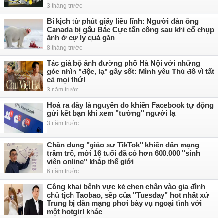
3 tháng trước
Bi kịch từ phút giây liều lĩnh: Người đàn ông
Canada bị gấu Bắc Cực tấn công sau khi cố chụp
ảnh ở cự ly quá gần
8 tháng trước
Tác giả bộ ảnh đường phố Hà Nội với những
góc nhìn "độc, lạ" gây sốt: Mình yêu Thủ đô vì tất
cả mọi thứ!
3 năm trước
Hoá ra đây là nguyên do khiến Facebook tự động
gửi kết bạn khi xem "tường" người lạ
3 năm trước
Chân dung "giáo sư TikTok" khiến dân mạng
trầm trồ, mới 16 tuổi đã có hơn 600.000 "sinh
viên online" khắp thế giới
6 năm trước
Công khai bênh vực kẻ chen chân vào gia đình
chủ tịch Taobao, sếp của "Tuesday" hot nhất xứ
Trung bị dân mạng phơi bày vụ ngoại tình với
một hotgirl khác