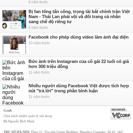
6 năm trước
Bị fan tổng tấn công, trọng tài bắt chính trận Việt
Nam - Thái Lan phải vội vã đổi trang cá nhân
sang chế độ riêng tư
6 năm trước
Facebook cho phép dùng video làm ảnh đại diện
10 năm trước
Bức ảnh trên Instagram của cô gái 22 tuổi có giá
hơn 300 triệu đồng
11 năm trước
Nhiều người dùng Facebook Việt được tích hợp
nút "trả lời" trong phần bình luận
11 năm trước
GenK
Chịu trách nhiệm quản lý nội dung:
Bà Nguyễn Bích Minh
TRỤ SỞ HÀ NỘI:
Tầng 22, Tòa nhà Center Building, Hapulico Complex, Số 01, phố