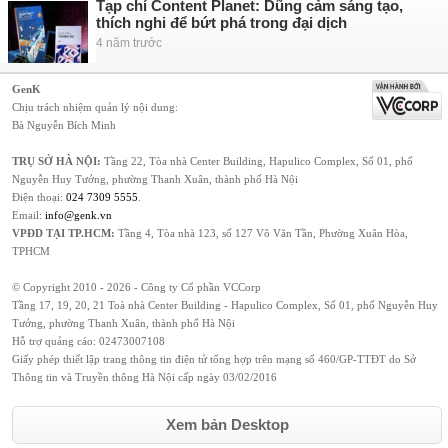
Tạp chí Content Planet: Dũng cảm sáng tạo,
thích nghi để bứt phá trong đại dịch
4 năm trước
GenK
Chịu trách nhiệm quản lý nội dung:
Bà Nguyễn Bích Minh
TRỤ SỞ HÀ NỘI:
Tầng 22, Tòa nhà Center Building, Hapulico Complex, Số 01, phố
Nguyễn Huy Tưởng, phường Thanh Xuân, thành phố Hà Nội
Điện thoại:
024 7309 5555
.
Email:
info@genk.vn
VPĐD TẠI TP.HCM:
Tầng 4, Tòa nhà 123, số 127 Võ Văn Tần, Phường Xuân Hòa,
TPHCM
© Copyright 2010 - 2026 - Công ty Cổ phần VCCorp
Tầng 17, 19, 20, 21 Toà nhà Center Building - Hapulico Complex, Số 01, phố Nguyễn Huy
Tưởng, phường Thanh Xuân, thành phố Hà Nội
Hỗ trợ quảng cáo:
02473007108
Giấy phép thiết lập trang thông tin điện tử tổng hợp trên mạng số 460/GP-TTĐT do Sở
Thông tin và Truyền thông Hà Nội cấp ngày 03/02/2016
Xem bản Desktop