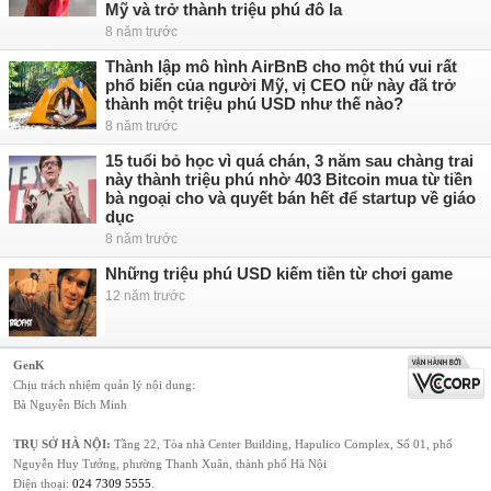
Mỹ và trở thành triệu phú đô la
8 năm trước
Thành lập mô hình AirBnB cho một thú vui rất
phổ biến của người Mỹ, vị CEO nữ này đã trở
thành một triệu phú USD như thế nào?
8 năm trước
15 tuổi bỏ học vì quá chán, 3 năm sau chàng trai
này thành triệu phú nhờ 403 Bitcoin mua từ tiền
bà ngoại cho và quyết bán hết để startup về giáo
dục
8 năm trước
Những triệu phú USD kiếm tiền từ chơi game
12 năm trước
GenK
Chịu trách nhiệm quản lý nội dung:
Bà Nguyễn Bích Minh
TRỤ SỞ HÀ NỘI:
Tầng 22, Tòa nhà Center Building, Hapulico Complex, Số 01, phố
Nguyễn Huy Tưởng, phường Thanh Xuân, thành phố Hà Nội
Điện thoại:
024 7309 5555
.