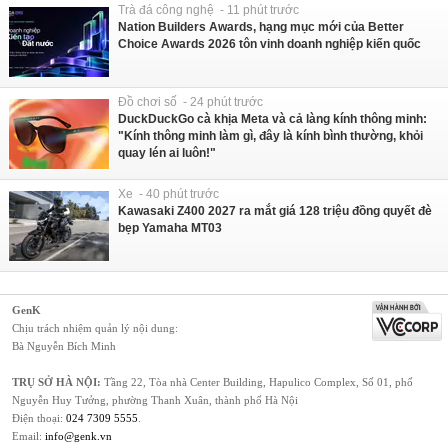
Trà đá công nghệ - 11 phút trước
Nation Builders Awards, hạng mục mới của Better
Choice Awards 2026 tôn vinh doanh nghiệp kiến quốc
Đồ chơi số - 24 phút trước
DuckDuckGo cà khịa Meta và cả làng kính thông minh:
"Kính thông minh làm gì, đây là kính bình thường, khỏi
quay lén ai luôn!"
Xe - 40 phút trước
Kawasaki Z400 2027 ra mắt giá 128 triệu đồng quyết đè
bẹp Yamaha MT03
GenK
Chịu trách nhiệm quản lý nội dung:
Bà Nguyễn Bích Minh
TRỤ SỞ HÀ NỘI:
Tầng 22, Tòa nhà Center Building, Hapulico Complex, Số 01, phố
Nguyễn Huy Tưởng, phường Thanh Xuân, thành phố Hà Nội
Điện thoại:
024 7309 5555
.
Email:
info@genk.vn