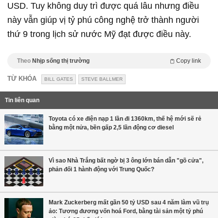
USD. Tuy không duy trì được quá lâu nhưng điều
này vẫn giúp vị tỷ phú công nghệ trở thành người
thứ 9 trong lịch sử nước Mỹ đạt được điều này.
Theo
Nhịp sống thị trường
Copy link
TỪ KHÓA
BILL GATES
STEVE BALLMER
Tin liên quan
Toyota có xe điện nạp 1 lần đi 1360km, thế hệ mới sẽ rẻ
bằng một nửa, bền gấp 2,5 lần động cơ diesel
Vì sao Nhà Trắng bất ngờ bị 3 ông lớn bán dẫn "gõ cửa",
phản đối 1 hành động với Trung Quốc?
Mark Zuckerberg mất gần 50 tỷ USD sau 4 năm làm vũ trụ
ảo: Tương đương vốn hoá Ford, bằng tài sản một tỷ phú