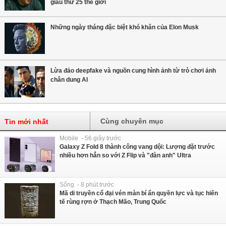
giàu thứ 25 thế giới
Những ngày tháng đặc biệt khó khăn của Elon Musk
Lừa đảo deepfake và nguồn cung hình ảnh từ trò chơi ảnh
chân dung AI
Cùng chuyên mục
Tin mới nhất
Mobile - 56 giây trước
Galaxy Z Fold 8 thành công vang dội: Lượng đặt trước
nhiều hơn hẳn so với Z Flip và "đàn anh" Ultra
Sống - 8 phút trước
Mã di truyền cổ đại vén màn bí ẩn quyền lực và tục hiến
tế rùng rợn ở Thạch Mão, Trung Quốc