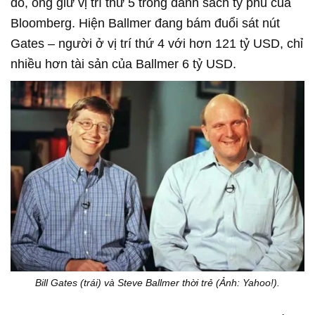
đó, ông giữ vị trí thứ 5 trong danh sách tỷ phú của
Bloomberg. Hiện Ballmer đang bám đuổi sát nút
Gates – người ở vị trí thứ 4 với hơn 121 tỷ USD, chỉ
nhiều hơn tài sản của Ballmer 6 tỷ USD.
Bill Gates (trái) và Steve Ballmer thời trẻ (Ảnh: Yahoo!).