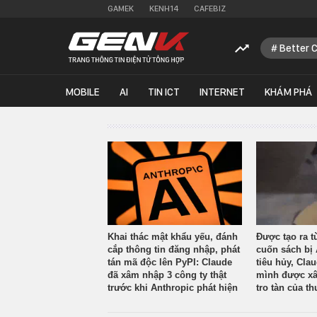
GAMEK
KENH14
CAFEBIZ
Better 
MOBILE
AI
TIN ICT
INTERNET
KHÁM PHÁ
Khai thác mật khẩu yếu, đánh
Được tạo ra t
cắp thông tin đăng nhập, phát
cuốn sách bị 
tán mã độc lên PyPI: Claude
tiêu hủy, Cla
đã xâm nhập 3 công ty thật
mình được xâ
trước khi Anthropic phát hiện
tro tàn của th