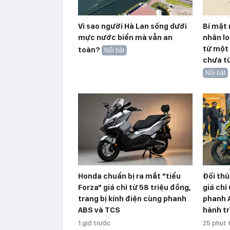
Vì sao người Hà Lan sống dưới
Bí mật 
mực nước biển mà vẫn an
nhân lo
từ một 
toàn?
Nổi bật
chưa từ
Nổi bật
Honda chuẩn bị ra mắt "tiểu
Đối thủ
Forza" giá chỉ từ 58 triệu đồng,
giá chỉ
trang bị kính điện cùng phanh
phanh 
ABS và TCS
hành tr
1 giờ trước
25 phút 