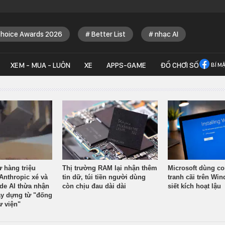
Choice Awards 2026
Better List
nhạc AI
XEM - MUA - LUÔN
XE
APPS-GAME
ĐỒ CHƠI SỐ
BÍ M
ừ hàng triệu
Thị trường RAM lại nhận thêm
Microsoft dùng co
Anthropic xé và
tin dữ, túi tiền người dùng
tranh cãi trên Wi
ude AI thừa nhận
còn chịu đau dài dài
siết kích hoạt lậu
y dựng từ "đống
ư viện"