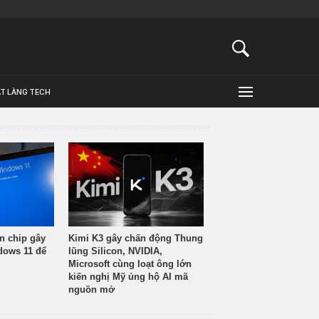
ẬT LÀNG TECH
n chip gây
Kimi K3 gây chấn động Thung
ndows 11 để
lũng Silicon, NVIDIA,
Microsoft cùng loạt ông lớn
kiến nghị Mỹ ủng hộ AI mã
nguồn mở