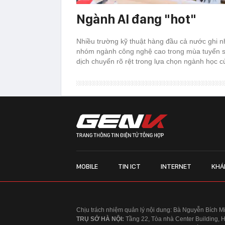
Ngành AI đang "hot"
Nhiều trường kỹ thuật hàng đầu cả nước ghi n
nhóm ngành công nghệ cao trong mùa tuyển s
dịch chuyển rõ rệt trong lựa chọn ngành học củ
MOBILE
TIN ICT
INTERNET
KHÁ
Chịu trách nhiệm quản lý nội dung: Bà Nguyễn Bích M
TRỤ SỞ HÀ NỘI:
Tầng 22, Tòa nhà Center Building, 