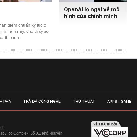
OpenAI lo ngại về mô
hình của chính mình
hận điểm chuẩn kỷ lục ở
inh năm nay, cho thấy sự
a thí sinh.
M PHÁ
TRÀ ĐÁ CÔNG NGHỆ
THỦ THUẬT
APPS - GAME
inh
Hapulico Complex, Số 01, phố Nguyễn