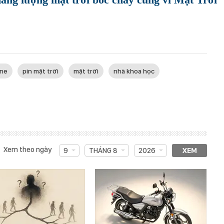
ne
pin mặt trời
mặt trời
nhà khoa học
Xem theo ngày
9
THÁNG 8
2026
XEM