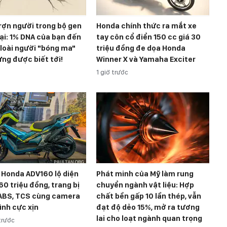
rợn người trong bộ gen
Honda chính thức ra mắt xe
ại: 1% DNA của bạn đến
tay côn cổ điển 150 cc giá 30
loài người "bóng ma"
triệu đồng đe dọa Honda
ng được biết tới!
Winner X và Yamaha Exciter
1 giờ trước
 Honda ADV160 lộ diện
Phát minh của Mỹ làm rung
 60 triệu đồng, trang bị
chuyển ngành vật liệu: Hợp
ABS, TCS cùng camera
chất bền gấp 10 lần thép, vẫn
ình cực xịn
đạt độ dẻo 15%, mở ra tương
lai cho loạt ngành quan trọng
trước