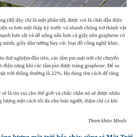
g (độ dày chỉ là một phân tử), được coi là chất dẫn điện
 hiện ra hơn một thập kỷ trước và nhanh chóng trở thành vật
 mạnh hơn sắt và dễ uống nắn hơn cả giấy nên graphene có
g minh, giấy dán tường hay các loại đồ công nghệ khác.
ần thử nghiệm đầu tiên, các tấm pin mặt trời chỉ chuyển
 điện năng khi các tấm pin được tráng graphene. Để so
mặt trời thông thường là 22%. Họ đang tìm cách để tăng
sẽ là tin vui cho thế giới và chắc chắn nó sẽ được nhân
 lượng một cách tối đa cho loài người, thậm chí cả khi
Tham khảo Minds
ăng lượng mặt trời bốc cháy cũng vì Mặt Trời