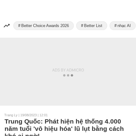
Better Choice Awards 2026
Better List
nhạc AI
Trang Ly
|
19/08/2023 | 12:01
Trung Quốc: Phát hiện hệ thống 4.000
năm tuổi 'vô hiệu hóa' lũ lụt bằng cách
khó ai ngờ!