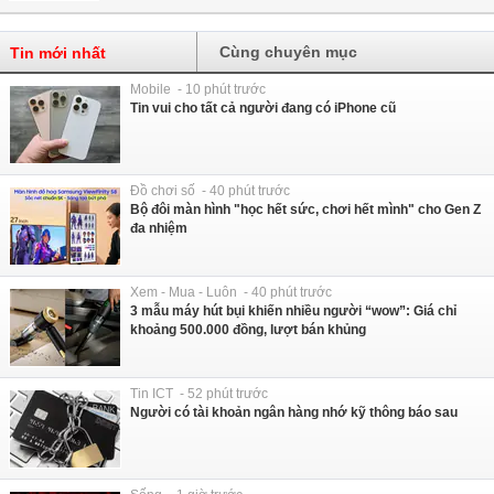
Cùng chuyên mục
Tin mới nhất
Mobile - 10 phút trước
Tin vui cho tất cả người đang có iPhone cũ
Đồ chơi số - 40 phút trước
Bộ đôi màn hình "học hết sức, chơi hết mình" cho Gen Z
đa nhiệm
Xem - Mua - Luôn - 40 phút trước
3 mẫu máy hút bụi khiến nhiều người “wow”: Giá chỉ
khoảng 500.000 đồng, lượt bán khủng
Tin ICT - 52 phút trước
Người có tài khoản ngân hàng nhớ kỹ thông báo sau