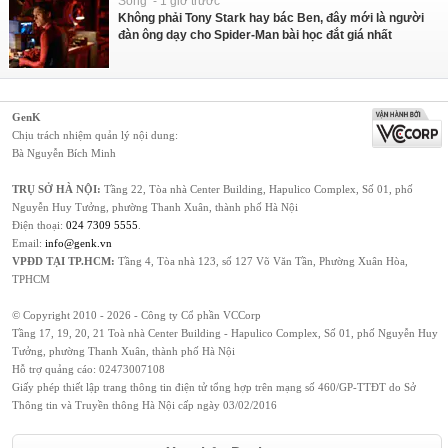
Sống - 1 giờ trước
Không phải Tony Stark hay bác Ben, đây mới là người
đàn ông dạy cho Spider-Man bài học đắt giá nhất
GenK
Chịu trách nhiệm quản lý nội dung:
Bà Nguyễn Bích Minh
TRỤ SỞ HÀ NỘI:
Tầng 22, Tòa nhà Center Building, Hapulico Complex, Số 01, phố
Nguyễn Huy Tưởng, phường Thanh Xuân, thành phố Hà Nội
Điện thoại:
024 7309 5555
.
Email:
info@genk.vn
VPĐD TẠI TP.HCM:
Tầng 4, Tòa nhà 123, số 127 Võ Văn Tần, Phường Xuân Hòa,
TPHCM
© Copyright 2010 - 2026 - Công ty Cổ phần VCCorp
Tầng 17, 19, 20, 21 Toà nhà Center Building - Hapulico Complex, Số 01, phố Nguyễn Huy
Tưởng, phường Thanh Xuân, thành phố Hà Nội
Hỗ trợ quảng cáo:
02473007108
Giấy phép thiết lập trang thông tin điện tử tổng hợp trên mạng số 460/GP-TTĐT do Sở
Thông tin và Truyền thông Hà Nội cấp ngày 03/02/2016