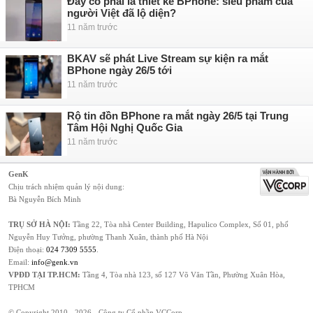
Đây có phải là thiết kế BPhone: siêu phẩm của
người Việt đã lộ diện?
11 năm trước
BKAV sẽ phát Live Stream sự kiện ra mắt
BPhone ngày 26/5 tới
11 năm trước
Rộ tin đồn BPhone ra mắt ngày 26/5 tại Trung
Tâm Hội Nghị Quốc Gia
11 năm trước
GenK
Chịu trách nhiệm quản lý nội dung:
Bà Nguyễn Bích Minh
TRỤ SỞ HÀ NỘI:
Tầng 22, Tòa nhà Center Building, Hapulico Complex, Số 01, phố
Nguyễn Huy Tưởng, phường Thanh Xuân, thành phố Hà Nội
Điện thoại:
024 7309 5555
.
Email:
info@genk.vn
VPĐD TẠI TP.HCM:
Tầng 4, Tòa nhà 123, số 127 Võ Văn Tần, Phường Xuân Hòa,
TPHCM
© Copyright 2010 - 2026 - Công ty Cổ phần VCCorp