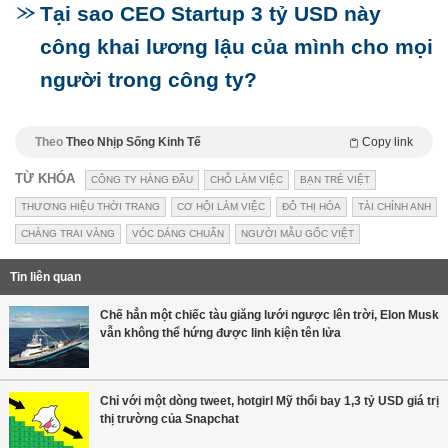
Tại sao CEO Startup 3 tỷ USD này
công khai lương lậu của mình cho mọi
người trong công ty?
Theo
Theo Nhịp Sống Kinh Tế
Copy link
TỪ KHÓA
CÔNG TY HÀNG ĐẦU
CHỖ LÀM VIỆC
BẠN TRẺ VIỆT
THƯƠNG HIỆU THỜI TRANG
CƠ HỘI LÀM VIỆC
ĐÔ THỊ HÓA
TÀI CHÍNH ANH
CHÀNG TRAI VÀNG
VÓC DÁNG CHUẨN
NGƯỜI MẪU GỐC VIỆT
Tin liên quan
Chế hẳn một chiếc tàu giăng lưới ngược lên trời, Elon Musk
vẫn không thể hứng được linh kiện tên lửa
Chỉ với một dòng tweet, hotgirl Mỹ thổi bay 1,3 tỷ USD giá trị
thị trường của Snapchat