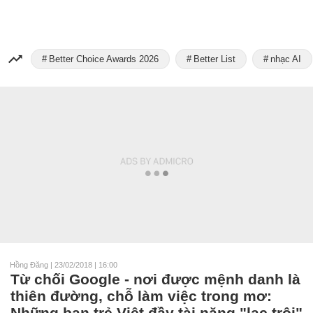
Better Choice Awards 2026
Better List
nhạc AI
Hồng Đăng
|
23/02/2018 | 16:00
Từ chối Google - nơi được mệnh danh là
thiên đường, chỗ làm việc trong mơ:
Những bạn trẻ Việt đầy tài năng "lạc trôi"