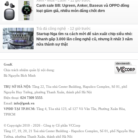
Xem - Mua - Luôn - 11 giờ trước
Canh sale 8/8: Ugreen, Anker, Baseus và OPPO đồng
loạt giảm giá, nhiều món đáng chốt đơn
Trà đá công nghệ - 12 giờ trước
Startup Nga tìm ra cách mới để sản xuất chip siêu nhỏ:
Nhanh gấp 3.000 lần công nghệ cũ, nhưng ít nhất 3 năm
nữa thành sự thật
GenK
Chịu trách nhiệm quản lý nội dung:
Bà Nguyễn Bích Minh
TRỤ SỞ HÀ NỘI:
Tầng 22, Tòa nhà Center Building, Hapulico Complex, Số 01, phố
Nguyễn Huy Tưởng, phường Thanh Xuân, thành phố Hà Nội
Điện thoại:
024 7309 5555
.
Email:
info@genk.vn
VPĐD TẠI TP.HCM:
Tầng 4, Tòa nhà 123, số 127 Võ Văn Tần, Phường Xuân Hòa,
TPHCM
© Copyright 2010 - 2026 - Công ty Cổ phần VCCorp
Tầng 17, 19, 20, 21 Toà nhà Center Building - Hapulico Complex, Số 01, phố Nguyễn Huy
Tưởng, phường Thanh Xuân, thành phố Hà Nội