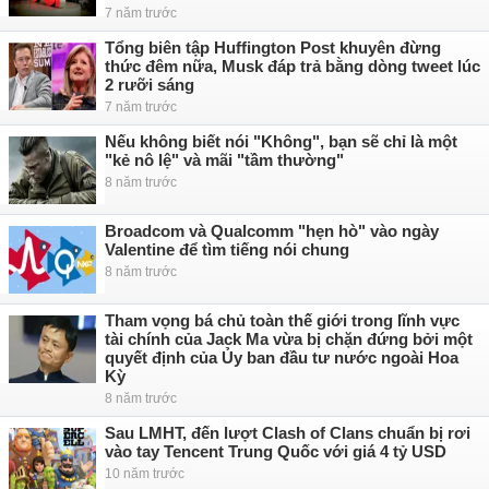
7 năm trước
Tổng biên tập Huffington Post khuyên đừng
thức đêm nữa, Musk đáp trả bằng dòng tweet lúc
2 rưỡi sáng
7 năm trước
Nếu không biết nói "Không", bạn sẽ chỉ là một
"kẻ nô lệ" và mãi "tầm thường"
8 năm trước
Broadcom và Qualcomm "hẹn hò" vào ngày
Valentine để tìm tiếng nói chung
8 năm trước
Tham vọng bá chủ toàn thế giới trong lĩnh vực
tài chính của Jack Ma vừa bị chặn đứng bởi một
quyết định của Ủy ban đầu tư nước ngoài Hoa
Kỳ
8 năm trước
Sau LMHT, đến lượt Clash of Clans chuẩn bị rơi
vào tay Tencent Trung Quốc với giá 4 tỷ USD
10 năm trước