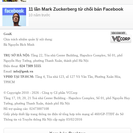
11 lần Mark Zuckerberg từ chối bán Facebook
10 năm trước
GenK
Chịu trách nhiệm quản lý nội dung:
Bà Nguyễn Bích Minh
TRỤ SỞ HÀ NỘI:
Tầng 22, Tòa nhà Center Building, Hapulico Complex, Số 01, phố
Nguyễn Huy Tưởng, phường Thanh Xuân, thành phố Hà Nội
Điện thoại:
024 7309 5555
.
Email:
info@genk.vn
VPĐD TẠI TP.HCM:
Tầng 4, Tòa nhà 123, số 127 Võ Văn Tần, Phường Xuân Hòa,
TPHCM
© Copyright 2010 - 2026 - Công ty Cổ phần VCCorp
Tầng 17, 19, 20, 21 Toà nhà Center Building - Hapulico Complex, Số 01, phố Nguyễn Huy
Tưởng, phường Thanh Xuân, thành phố Hà Nội
Hỗ trợ quảng cáo:
02473007108
Giấy phép thiết lập trang thông tin điện tử tổng hợp trên mạng số 460/GP-TTĐT do Sở
Thông tin và Truyền thông Hà Nội cấp ngày 03/02/2016