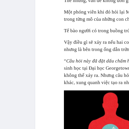
Thế nhưng, vấn đề không đơn g
Một phóng viên khi đó hỏi lại M
trong từng mô của những con chu
Tế bào người có trong buồng trứ
Vậy điều gì sẽ xảy ra nếu hai c
nhưng là bên trong ống dẫn trứ
“
Câu hỏi này đã đặt dấu chấm h
sinh học tại Đại học Georgetow
không thể xảy ra. Nhưng câu hỏ
khác, xung quanh việc tạo ra nh