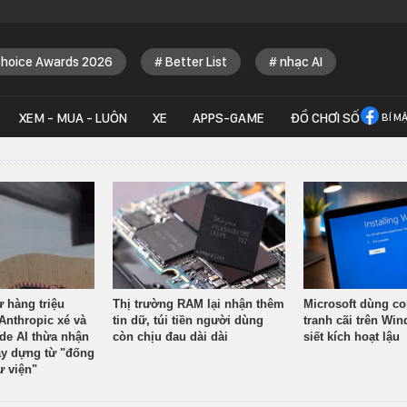
Choice Awards 2026
Better List
nhạc AI
XEM - MUA - LUÔN
XE
APPS-GAME
ĐỒ CHƠI SỐ
BÍ M
ừ hàng triệu
Thị trường RAM lại nhận thêm
Microsoft dùng co
Anthropic xé và
tin dữ, túi tiền người dùng
tranh cãi trên Wi
ude AI thừa nhận
còn chịu đau dài dài
siết kích hoạt lậu
y dựng từ "đống
ư viện"