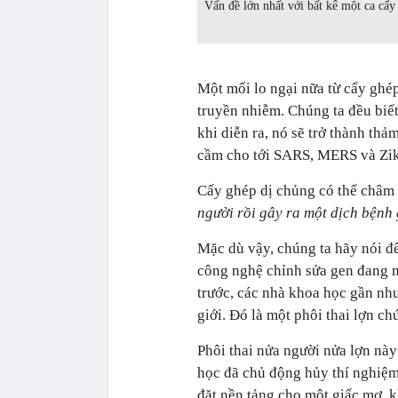
Vấn đề lớn nhất với bất kể một ca cấy
Một mối lo ngại nữa từ cấy ghép
truyền nhiễm. Chúng ta đều biết
khi diễn ra, nó sẽ trở thành thả
cầm cho tới SARS, MERS và Zik
Cấy ghép dị chủng có thể châm 
người rồi gây ra một dịch bệnh 
Mặc dù vậy, chúng ta hãy nói đ
công nghệ chỉnh sửa gen đang m
trước, các nhà khoa học gần nh
giới. Đó là một phôi thai lợn ch
Phôi thai nửa người nửa lợn nà
học đã chủ động hủy thí nghiệm 
đặt nền tảng cho một giấc mơ, k