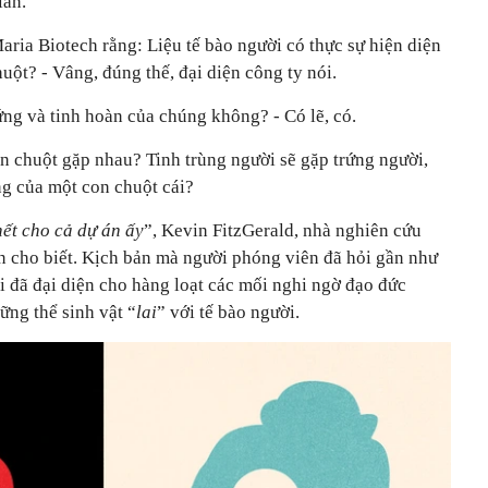
iản.
aria Biotech rằng: Liệu tế bào người có thực sự hiện diện
ột? - Vâng, đúng thế, đại diện công ty nói.
ng và tinh hoàn của chúng không? - Có lẽ, có.
on chuột gặp nhau? Tinh trùng người sẽ gặp trứng người,
ng của một con chuột cái?
ết cho cả dự án ấy
”, Kevin FitzGerald, nhà nghiên cứu
n cho biết. Kịch bản mà người phóng viên đã hỏi gần như
i đã đại diện cho hàng loạt các mối nghi ngờ đạo đức
ững thể sinh vật “
lai
” với tế bào người.