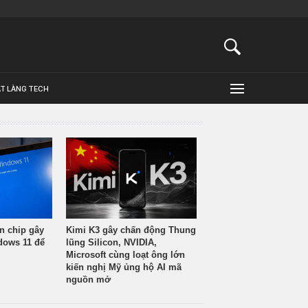
ẬT LÀNG TECH
n chip gây
Kimi K3 gây chấn động Thung
ndows 11 để
lũng Silicon, NVIDIA,
Microsoft cùng loạt ông lớn
kiến nghị Mỹ ủng hộ AI mã
nguồn mở