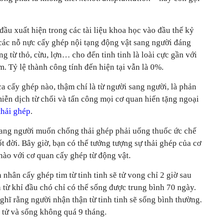
đầu xuất hiện trong các tài liệu khoa học vào đầu thế kỷ
các nỗ nực cấy ghép nội tạng động vật sang người đáng
ạng từ thỏ, cừu, lợn… cho đến tinh tinh là loài cực gần với
. Tỷ lệ thành công tính đến hiện tại vẫn là 0%.
ca cấy ghép nào, thậm chí là từ người sang người, là phản
iễn dịch từ chối và tấn công mọi cơ quan hiến tặng ngoại
thải ghép
.
sang người muốn chống thải ghép phải uống thuốc ức chế
t đời. Bây giờ, bạn có thể tưởng tượng sự thải ghép của cơ
 nào với cơ quan cấy ghép từ động vật.
 nhân cấy ghép tim từ tinh tinh sẽ tử vong chỉ 2 giờ sau
từ khỉ đầu chó chỉ có thể sống được trung bình 70 ngày.
nghĩ rằng người nhận thận từ tinh tinh sẽ sống bình thường.
 tử và sống không quá 9 tháng.