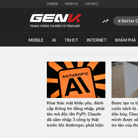
GAMEK
KENH14
CAFEBIZ
Better 
MOBILE
AI
TIN ICT
INTERNET
KHÁM PHÁ
Khai thác mật khẩu yếu, đánh
Được tạo ra t
cắp thông tin đăng nhập, phát
cuốn sách bị 
tán mã độc lên PyPI: Claude
tiêu hủy, Cla
đã xâm nhập 3 công ty thật
mình được xâ
trước khi Anthropic phát hiện
tro tàn của th