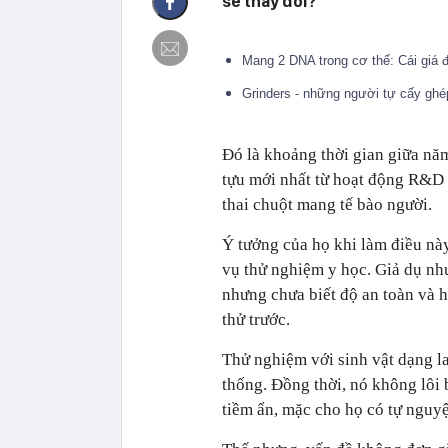
sẽ thay đổi?
Mang 2 DNA trong cơ thể: Cái giá đ
Grinders - những người tự cấy ghép 
Đó là khoảng thời gian giữa nă
tựu mới nhất từ hoạt động R&D 
thai chuột mang tế bào người.
Ý tưởng của họ khi làm điều nà
vụ thử nghiệm y học. Giả dụ như
nhưng chưa biết độ an toàn và h
thử trước.
Thử nghiệm với sinh vật dạng la
thống. Đồng thời, nó không lôi
tiềm ẩn, mặc cho họ có tự nguy