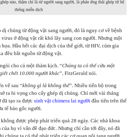
 ghép nào, thậm chí là từ người sang người, là phản ứng thải ghép từ hệ
thống miễn dịch
 dị chủng từ động vật sang người, đó là nguy cơ về bệnh
 virus ở động vật rất khó lây sang con người. Nhưng một
m họa. Hầu hết các đại dịch của thế giới, từ HIV, cúm gia
a đều bắt nguồn từ động vật.
ngòi cho cả một thảm kịch. “
Chúng ta có thể cứu một
giết chết 10.000 người khác
”, FitzGerald nói.
ến vế sau “
không gì là không thể
”. Nhiều tiến bộ trong
ở ra hi vọng cho cấy ghép dị chủng. Chỉ mới vài tháng
ư đã tạo ra được
sinh vật chimera lai người
đầu tiên trên thế
ứa tế bào gốc người.
y không được phép phát triển quá 28 ngày. Các nhà khoa
của họ vì vấn đề đạo đức. Nhưng chỉ cần tới đây, nó đã
hi chúng ta có thể phát triển các cơ quan nội tạng người