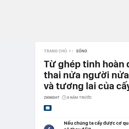
TRANG CHỦ
SỐNG
›
Từ ghép tinh hoàn 
thai nửa người nửa
và tương lai của c
ZKNIGHT
9 NĂM TRƯỚC
Nếu chúng ta cấy được cơ qua