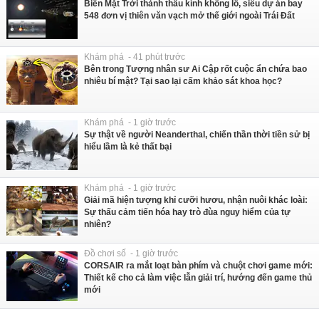
Biến Mặt Trời thành thấu kính khổng lồ, siêu dự án bay
548 đơn vị thiên văn vạch mở thế giới ngoài Trái Đất
Khám phá - 41 phút trước
Bên trong Tượng nhân sư Ai Cập rốt cuộc ẩn chứa bao
nhiêu bí mật? Tại sao lại cấm khảo sát khoa học?
Khám phá - 1 giờ trước
Sự thật về người Neanderthal, chiến thần thời tiền sử bị
hiểu lầm là kẻ thất bại
Khám phá - 1 giờ trước
Giải mã hiện tượng khỉ cưỡi hươu, nhận nuôi khác loài:
Sự thấu cảm tiến hóa hay trò đùa nguy hiểm của tự
nhiên?
Đồ chơi số - 1 giờ trước
CORSAIR ra mắt loạt bàn phím và chuột chơi game mới:
Thiết kế cho cả làm việc lẫn giải trí, hướng đến game thủ
mới