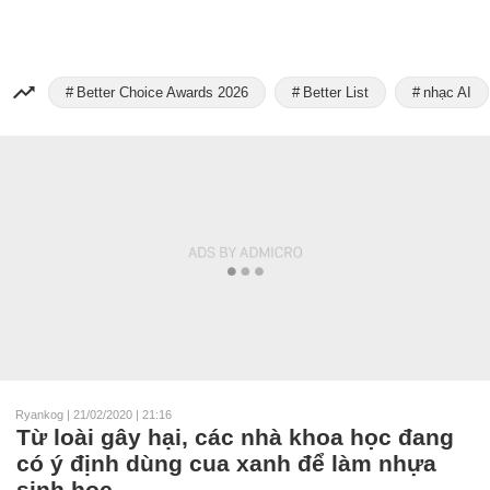
Better Choice Awards 2026
Better List
nhạc AI
Ryankog
|
21/02/2020 | 21:16
Từ loài gây hại, các nhà khoa học đang
có ý định dùng cua xanh để làm nhựa
sinh học