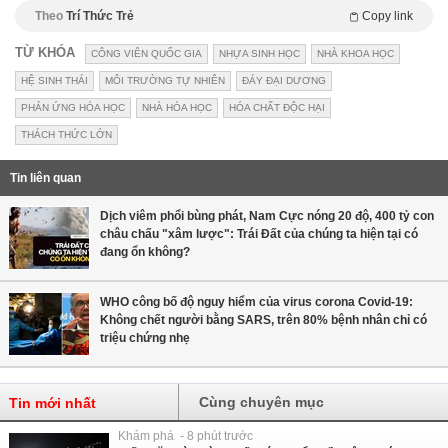
Theo
Trí Thức Trẻ
Copy link
TỪ KHÓA
CÔNG VIÊN QUỐC GIA
NHỰA SINH HỌC
NHÀ KHOA HỌC
HỆ SINH THÁI
MÔI TRƯỜNG TỰ NHIÊN
ĐÁY ĐẠI DƯƠNG
PHẢN ỨNG HÓA HỌC
NHÀ HÓA HỌC
HÓA CHẤT ĐỘC HẠI
THÁCH THỨC LỚN
Tin liên quan
Dịch viêm phổi bùng phát, Nam Cực nóng 20 độ, 400 tỷ con
châu chấu "xâm lược": Trái Đất của chúng ta hiện tại có
đang ổn không?
WHO công bố độ nguy hiểm của virus corona Covid-19:
Không chết người bằng SARS, trên 80% bệnh nhân chỉ có
triệu chứng nhẹ
Cùng chuyên mục
Tin mới nhất
Khám phá - 8 phút trước