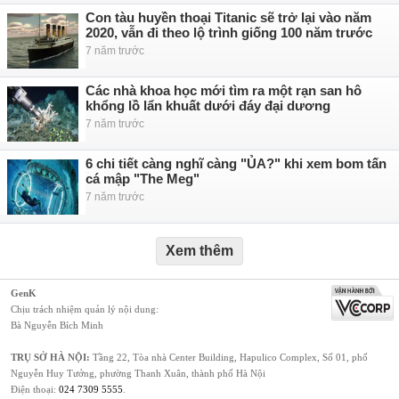
Con tàu huyền thoại Titanic sẽ trở lại vào năm
2020, vẫn đi theo lộ trình giống 100 năm trước
7 năm trước
Các nhà khoa học mới tìm ra một rạn san hô
khổng lồ lẩn khuất dưới đáy đại dương
7 năm trước
6 chi tiết càng nghĩ càng "ỦA?" khi xem bom tấn
cá mập "The Meg"
7 năm trước
Xem thêm
GenK
Chịu trách nhiệm quản lý nội dung:
Bà Nguyễn Bích Minh
TRỤ SỞ HÀ NỘI:
Tầng 22, Tòa nhà Center Building, Hapulico Complex, Số 01, phố
Nguyễn Huy Tưởng, phường Thanh Xuân, thành phố Hà Nội
Điện thoại:
024 7309 5555
.