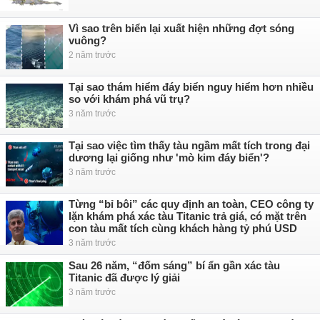
Vì sao trên biển lại xuất hiện những đợt sóng
vuông?
2 năm trước
Tại sao thám hiểm đáy biển nguy hiểm hơn nhiều
so với khám phá vũ trụ?
3 năm trước
Tại sao việc tìm thấy tàu ngầm mất tích trong đại
dương lại giống như 'mò kim đáy biển'?
3 năm trước
Từng “bỉ bôi” các quy định an toàn, CEO công ty
lặn khám phá xác tàu Titanic trả giá, có mặt trên
con tàu mất tích cùng khách hàng tỷ phú USD
3 năm trước
Sau 26 năm, “đốm sáng” bí ẩn gần xác tàu
Titanic đã được lý giải
3 năm trước