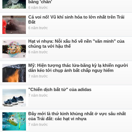
bằng 'chân'
6 năm trước
Cá voi nổ! Vũ khí sinh hóa to lớn nhất trên Trái
Đất
6 năm trước
Hạt vi nhựa: Nỗi xấu hổ về nền "văn minh" của
chúng ta với hậu thế
6 năm trước
Mỹ: Hiện tượng thác lửa-băng kỳ lạ khiến người
dân kéo tới chụp ảnh bất chấp nguy hiểm
7 năm trước
"Chiến dịch bất tử" của adidas
7 năm trước
Đây mới là thứ kinh khủng nhất ở vực sâu nhất
của Trái đất: các hạt vi nhựa
7 năm trước