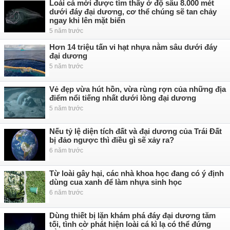
Loài cá mới được tìm thấy ở độ sâu 8.000 mét
dưới đáy đại dương, cơ thể chúng sẽ tan chảy
ngay khi lên mặt biển
5 năm trước
Hơn 14 triệu tấn vi hạt nhựa nằm sâu dưới đáy
đại dương
5 năm trước
Vẻ đẹp vừa hút hồn, vừa rùng rợn của những địa
điểm nổi tiếng nhất dưới lòng đại dương
5 năm trước
Nếu tỷ lệ diện tích đất và đại dương của Trái Đất
bị đảo ngược thì điều gì sẽ xảy ra?
6 năm trước
Từ loài gây hại, các nhà khoa học đang có ý định
dùng cua xanh để làm nhựa sinh học
6 năm trước
Dùng thiết bị lặn khám phá đáy đại dương tăm
tối, tình cờ phát hiện loài cá kì lạ có thể đứng