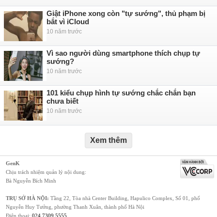
Giật iPhone xong còn "tự sướng", thủ phạm bị
bắt vì iCloud
10 năm trước
Vì sao người dùng smartphone thích chụp tự
sướng?
10 năm trước
101 kiểu chụp hình tự sướng chắc chắn bạn
chưa biết
10 năm trước
Xem thêm
GenK
Chịu trách nhiệm quản lý nội dung:
Bà Nguyễn Bích Minh
TRỤ SỞ HÀ NỘI:
Tầng 22, Tòa nhà Center Building, Hapulico Complex, Số 01, phố
Nguyễn Huy Tưởng, phường Thanh Xuân, thành phố Hà Nội
Điện thoại:
024 7309 5555
.