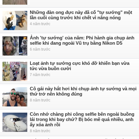
Những đàn ong đực này đã cố "tự sướng" một
lần cuối cùng trước khi chết vì nắng nóng
4 năm trước
Ảnh 'tự sướng' của năm: Phi hành gia chụp ảnh
selfie khi đang ngoài Vũ trụ bằng Nikon D5
6 năm trước
Loạt ảnh tự sướng cực khó đỡ khiến bạn vừa
tức vừa buồn cười
7 năm trước
Cô gái này hắt hơi khi chụp ảnh tự sướng và mọi
thứ trở nên không đúng
8 năm trước
Còn nhớ chàng phi công selfie bên ngoài buồng
lái trong khi bay chứ? Bị bóc mẽ quá nhiều, anh
ấy xóa ảnh rồi
8 năm trước