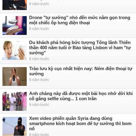
9 năm trước
Drone "tự sướng" nhỏ đến mức nằm gọn trong
một chiếc ốp lưng điện thoại
9 năm trước
Du khách phá hỏng bức tượng Tổng lãnh Thiên
thần 400 năm tuổi ở Bảo tàng Lisbon vì ham "tự
sướng"
9 năm trước
Trào lưu kỳ cục nhất hiện nay: Ném điện thoại tự
sướng
9 năm trước
Anh chàng này đã được một bài học nhớ đời khi
cố gắng selfie cùng... 1 con trăn
9 năm trước
Xem video phiến quân Syria đang dùng
smartphone kích hoạt bom để tự sướng thì bom
nổ
9 năm trước