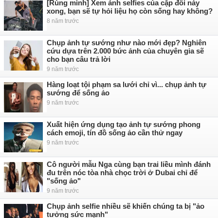
[Rùng mình] Xem ảnh selfies của cặp đôi này
xong, bạn sẽ tự hỏi liệu họ còn sống hay không?
8 năm trước
Chụp ảnh tự sướng như nào mới đẹp? Nghiên
cứu dựa trên 2.000 bức ảnh của chuyên gia sẽ
cho bạn câu trả lời
9 năm trước
Hàng loạt tội phạm sa lưới chỉ vì... chụp ảnh tự
sướng để sống ảo
9 năm trước
Xuất hiện ứng dụng tạo ảnh tự sướng phong
cách emoji, tín đồ sống ảo cần thử ngay
9 năm trước
Cô người mẫu Nga cùng bạn trai liều mình đánh
đu trên nóc tòa nhà chọc trời ở Dubai chỉ để
"sống ảo"
9 năm trước
Chụp ảnh selfie nhiều sẽ khiến chúng ta bị "ảo
tưởng sức mạnh"