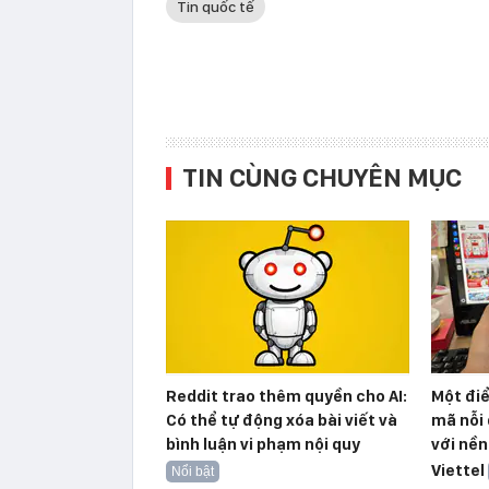
Tin quốc tế
TIN CÙNG CHUYÊN MỤC
Reddit trao thêm quyền cho AI:
Một đi
Có thể tự động xóa bài viết và
mã nỗi 
bình luận vi phạm nội quy
với nền
Viettel
Nổi bật