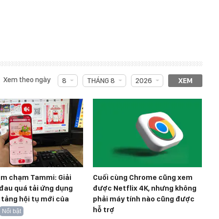
Xem theo ngày
8
THÁNG 8
2026
XEM
ểm chạm Tammi: Giải
Cuối cùng Chrome cũng xem
đau quá tải ứng dụng
được Netflix 4K, nhưng không
 tảng hội tụ mới của
phải máy tính nào cũng được
hỗ trợ
Nổi bật