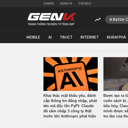
GAMEK
KENH14
CAFEBIZ
Better 
MOBILE
AI
TIN ICT
INTERNET
KHÁM PHÁ
Khai thác mật khẩu yếu, đánh
Được tạo ra t
cắp thông tin đăng nhập, phát
cuốn sách bị 
tán mã độc lên PyPI: Claude
tiêu hủy, Cla
đã xâm nhập 3 công ty thật
mình được xâ
trước khi Anthropic phát hiện
tro tàn của th