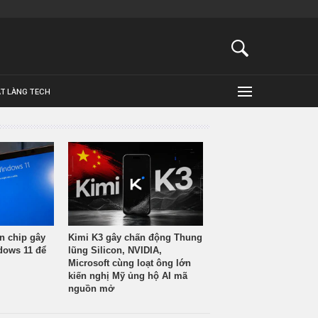
ẬT LÀNG TECH
n chip gây
Kimi K3 gây chấn động Thung
ndows 11 để
lũng Silicon, NVIDIA,
Microsoft cùng loạt ông lớn
kiến nghị Mỹ ủng hộ AI mã
nguồn mở