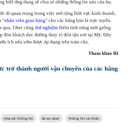
g biết ứng dụng sẽ chia sẻ những thông tin nào của họ.
c đi quan trọng trong việc mở rộng lĩnh vực kinh doanh,
h "
nhân viên giao hàng
" cho các hãng bán lẻ trực tuyến.
ừa qua, Uber cũng
thử nghiệm
thêm tính năng mới giống
ép đón khách dọc đường thay vì đón tận nơi tại Mỹ. Đây
 hữu ích nếu sớm được áp dụng trên toàn cầu.
Tham khảo BI
ức trở thành người vận chuyển của các hãng
chia sẻ thông tin
lái xe uber
thông tin cá nhân