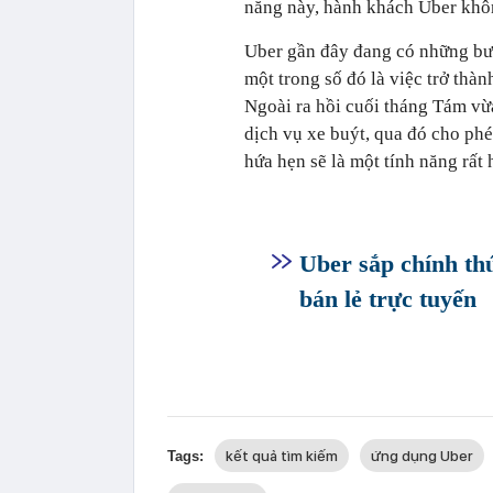
năng này, hành khách Uber khôn
Uber gần đây đang có những bướ
một trong số đó là việc trở thàn
Ngoài ra hồi cuối tháng Tám v
dịch vụ xe buýt, qua đó cho ph
hứa hẹn sẽ là một tính năng rất
Uber sắp chính th
bán lẻ trực tuyến
kết quả tìm kiếm
ứng dụng Uber
Tags: