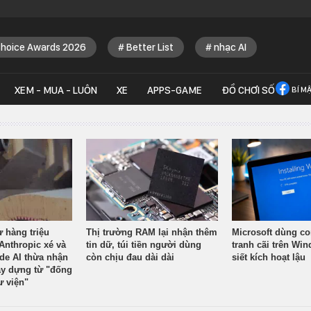
Choice Awards 2026
Better List
nhạc AI
XEM - MUA - LUÔN
XE
APPS-GAME
ĐỒ CHƠI SỐ
BÍ M
ừ hàng triệu
Thị trường RAM lại nhận thêm
Microsoft dùng co
Anthropic xé và
tin dữ, túi tiền người dùng
tranh cãi trên Wi
ude AI thừa nhận
còn chịu đau dài dài
siết kích hoạt lậu
y dựng từ "đống
ư viện"