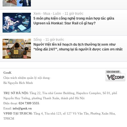
Xem - Mua - Luôn - 11 giờ trước
5 món phụ kiện công nghệ trong màn hợp tác giữa
Ugreen và Honkai: Star Rail có gì hay?
Sống - 11 giờ trước
Người Việt lên kế hoạch du lịch thường bị xem như
“tổng đài 24/7”, nhưng lại là người ít được cảm ơn nhất
GenK
Chịu trách nhiệm quản lý nội dung:
Bà Nguyễn Bích Minh
TRỤ SỞ HÀ NỘI:
Tầng 22, Tòa nhà Center Building, Hapulico Complex, Số 01, phố
Nguyễn Huy Tưởng, phường Thanh Xuân, thành phố Hà Nội
Điện thoại:
024 7309 5555
.
Email:
info@genk.vn
VPĐD TẠI TP.HCM:
Tầng 4, Tòa nhà 123, số 127 Võ Văn Tần, Phường Xuân Hòa,
TPHCM