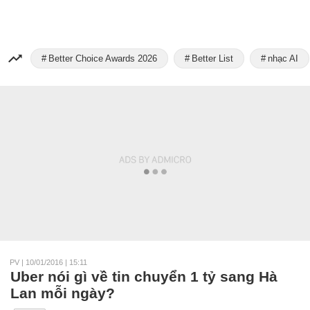
Better Choice Awards 2026
Better List
nhạc AI
PV
|
10/01/2016 | 15:11
Uber nói gì về tin chuyển 1 tỷ sang Hà
Lan mỗi ngày?