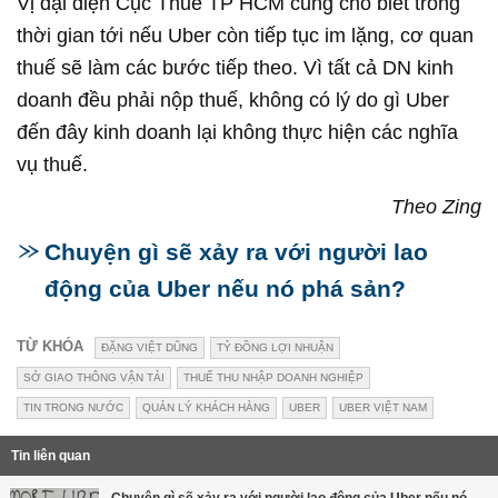
Vị đại diện Cục Thuế TP HCM cũng cho biết trong
thời gian tới nếu Uber còn tiếp tục im lặng, cơ quan
thuế sẽ làm các bước tiếp theo. Vì tất cả DN kinh
doanh đều phải nộp thuế, không có lý do gì Uber
đến đây kinh doanh lại không thực hiện các nghĩa
vụ thuế.
Theo Zing
Chuyện gì sẽ xảy ra với người lao
động của Uber nếu nó phá sản?
TỪ KHÓA
ĐẶNG VIỆT DŨNG
TỶ ĐỒNG LỢI NHUẬN
SỞ GIAO THÔNG VẬN TẢI
THUẾ THU NHẬP DOANH NGHIỆP
TIN TRONG NƯỚC
QUẢN LÝ KHÁCH HÀNG
UBER
UBER VIỆT NAM
Tin liên quan
Chuyện gì sẽ xảy ra với người lao động của Uber nếu nó