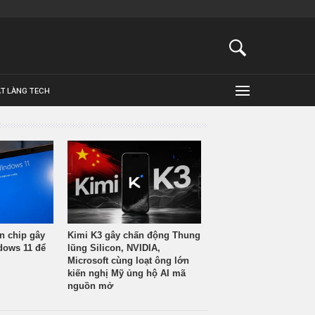
ẬT LÀNG TECH
n chip gây
Kimi K3 gây chấn động Thung
ndows 11 để
lũng Silicon, NVIDIA,
Microsoft cùng loạt ông lớn
kiến nghị Mỹ ủng hộ AI mã
nguồn mở