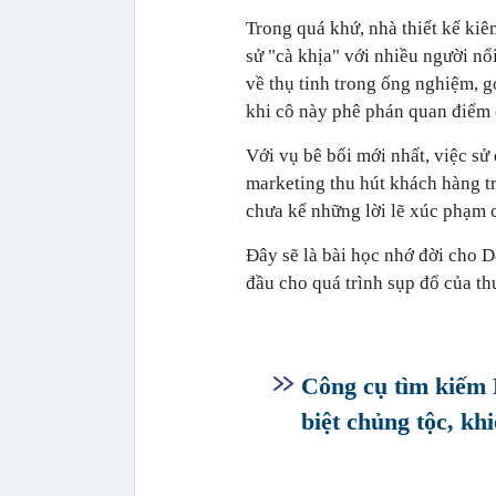
Trong quá khứ, nhà thiết kế ki
sử "cà khịa" với nhiều người nổ
về thụ tinh trong ống nghiệm, g
khi cô này phê phán quan điểm 
Với vụ bê bối mới nhất, việc s
marketing thu hút khách hàng tr
chưa kể những lời lẽ xúc phạm
Đây sẽ là bài học nhớ đời cho D
đầu cho quá trình sụp đổ của th
Công cụ tìm kiếm 
biệt chủng tộc, kh