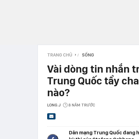
TRANG CHỦ
SỐNG
›
Vài dòng tin nhắn 
Trung Quốc tẩy cha
nào?
LONG.J
8 NĂM TRƯỚC
Dân mạng Trung Quốc đang hết