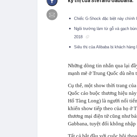
kỳ thị của Stefano Gabbana.
Chiếc G-Shock đặc biệt này chính l
Ngôi trường làm từ gỗ và gạch bùn t
2018
Siêu thị của Alibaba bị khách hàng
Những dòng tin nhắn qua lại đầy
mạnh mẽ ở Trung Quốc dù nền t
Cụ thể, một show thời trang củ
Quốc cáo buộc thương hiệu này
Hổ Tàng Long) là người nổi tiến
khiến show tiếp theo của họ ở 
thương mại điện tử cũng như b
Gabbana, tuyệt đối không nhập 
Tất cả bắt đầu với cuộc hội tho