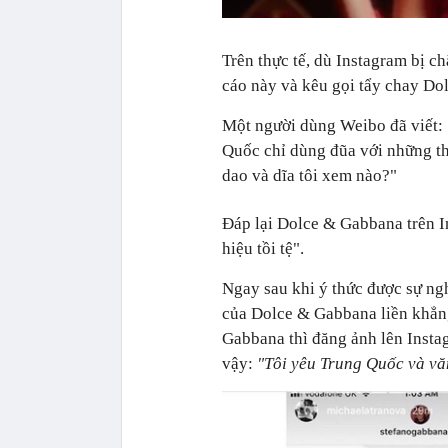
Trên thực tế, dù Instagram bị
cáo này và kêu gọi tẩy chay Do
Một người dùng Weibo đã viết: 
Quốc chỉ dùng đũa với những th
dao và dĩa tôi xem nào?"
Đáp lại Dolce & Gabbana trên I
hiệu tồi tệ".
Ngay sau khi ý thức được sự ng
của Dolce & Gabbana liền khẳng
Gabbana thì đăng ảnh lên Insta
vậy:
"Tôi yêu Trung Quốc và vă