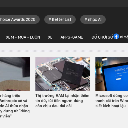
Choice Awards 2026
Better List
nhạc AI
XEM - MUA - LUÔN
XE
APPS-GAME
ĐỒ CHƠI SỐ
BÍ M
ừ hàng triệu
Thị trường RAM lại nhận thêm
Microsoft dùng co
Anthropic xé và
tin dữ, túi tiền người dùng
tranh cãi trên Wi
ude AI thừa nhận
còn chịu đau dài dài
siết kích hoạt lậu
y dựng từ "đống
ư viện"