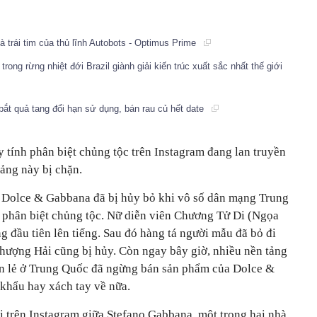
à trái tim của thủ lĩnh Autobots - Optimus Prime
rong rừng nhiệt đới Brazil giành giải kiến trúc xuất sắc nhất thế giới
 bắt quả tang đổi hạn sử dụng, bán rau củ hết date
 tính phân biệt chủng tộc trên Instagram đang lan truyền
ảng này bị chặn.
a Dolce & Gabbana đã bị hủy bỏ khi vô số dân mạng Trung
 phân biệt chủng tộc. Nữ diễn viên Chương Tử Di (Ngọa
g đầu tiên lên tiếng. Sau đó hàng tá người mẫu đã bỏ đi
Thượng Hải cũng bị hủy. Còn ngay bây giờ, nhiều nền tảng
án lẻ ở Trung Quốc đã ngừng bán sản phẩm của Dolce &
khẩu hay xách tay về nữa.
ại trên Instagram giữa Stefano Gabbana, một trong hai nhà