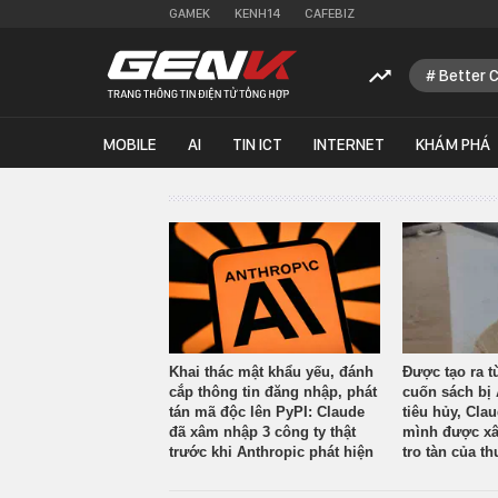
GAMEK
KENH14
CAFEBIZ
Better 
MOBILE
AI
TIN ICT
INTERNET
KHÁM PHÁ
Khai thác mật khẩu yếu, đánh
Được tạo ra t
cắp thông tin đăng nhập, phát
cuốn sách bị 
tán mã độc lên PyPI: Claude
tiêu hủy, Cla
đã xâm nhập 3 công ty thật
mình được xâ
trước khi Anthropic phát hiện
tro tàn của th