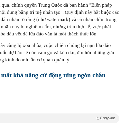
a qua, chính quyền Trung Quốc đã ban hành "Biện pháp
 nội dung bằng trí tuệ nhân tạo". Quy định này bắt buộc các
c dán nhãn rõ ràng (như watermark) và cả nhãn chìm trong
 nhãn này bị nghiêm cấm, nhưng trên thực tế, việc phát
óa dấu vết để lừa đảo vẫn là một thách thức lớn.
gày càng bị xóa nhòa, cuộc chiến chống lại nạn lừa đảo
uốc dự báo sẽ còn cam go và kéo dài, đòi hỏi những giải
ảng kinh doanh lẫn cơ quan quản lý.
 mất khả năng cử động từng ngón chân
Copy link