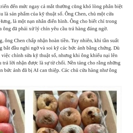
triển đến mức ngay cả mắt thường cũng khó lòng phân biệt
âu là sản phẩm của kỹ thuật số. Ông Chen, chủ một cửa
Hưng, là một nạn nhân điển hình. Ông cho biết chỉ trong
 ông đã phải xử lý chín yêu cầu trả hàng đáng ngờ.
g, ông Chen chấp nhận hoàn tiền. Tuy nhiên, khi tần suất
ng bắt đầu nghi ngờ và soi kỹ các bức ảnh bằng chứng. Dù
 việc chỉnh sửa kỹ thuật số, nhưng khi ông khiếu nại lên
u trả lời nhận được là sự từ chối. Nền tảng cho rằng những
ận bức ảnh đã bị AI can thiệp. Các chủ cửa hàng như ông