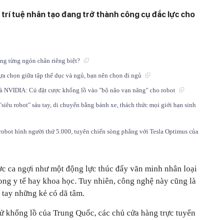
, trí tuệ nhân tạo đang trở thành công cụ đắc lực cho
ộng từng ngón chân riêng biệt?
ựa chọn giữa tập thể dục và ngủ, bạn nên chọn đi ngủ
à NVIDIA: Cú đặt cược khổng lồ vào "bộ não vạn năng" cho robot
siêu robot" sáu tay, di chuyển bằng bánh xe, thách thức mọi giới hạn sinh
obot hình người thứ 5.000, tuyên chiến sòng phẳng với Tesla Optimus của
ược ca ngợi như một động lực thúc đẩy văn minh nhân loại
ong y tế hay khoa học. Tuy nhiên, công nghệ này cũng là
o tay những kẻ có dã tâm.
tử khổng lồ của Trung Quốc, các chủ cửa hàng trực tuyến