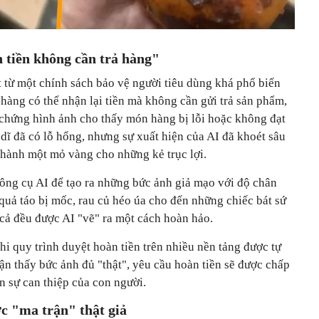
 tiền không cần trả hàng"
 từ một chính sách bảo vệ người tiêu dùng khá phổ biến
hàng có thể nhận lại tiền mà không cần gửi trả sản phẩm,
chứng hình ảnh cho thấy món hàng bị lỗi hoặc không đạt
dĩ đã có lỗ hổng, nhưng sự xuất hiện của AI đã khoét sâu
thành một mỏ vàng cho những kẻ trục lợi.
ông cụ AI để tạo ra những bức ảnh giả mạo với độ chân
quả táo bị mốc, rau củ héo úa cho đến những chiếc bát sứ
t cả đều được AI "vẽ" ra một cách hoàn hảo.
hi quy trình duyệt hoàn tiền trên nhiều nền tảng được tự
ận thấy bức ảnh đủ "thật", yêu cầu hoàn tiền sẽ được chấp
n sự can thiệp của con người.
c "ma trận" thật giả