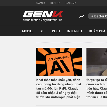
GAMEK
KENH14
CAFEBIZ
Better 
MOBILE
AI
TIN ICT
INTERNET
KHÁM PHÁ
Khai thác mật khẩu yếu, đánh
Được tạo ra t
cắp thông tin đăng nhập, phát
cuốn sách bị 
tán mã độc lên PyPI: Claude
tiêu hủy, Cla
đã xâm nhập 3 công ty thật
mình được xâ
trước khi Anthropic phát hiện
tro tàn của th