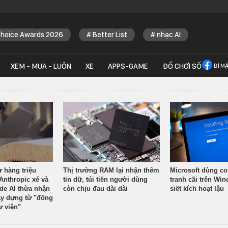
Choice Awards 2026
Better List
nhạc AI
XEM - MUA - LUÔN
XE
APPS-GAME
ĐỒ CHƠI SỐ
BÍ M
ừ hàng triệu
Thị trường RAM lại nhận thêm
Microsoft dùng co
Anthropic xé và
tin dữ, túi tiền người dùng
tranh cãi trên Wi
ude AI thừa nhận
còn chịu đau dài dài
siết kích hoạt lậu
y dựng từ "đống
ư viện"