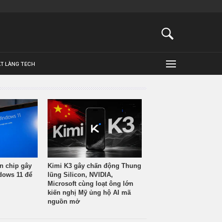
ẬT LÀNG TECH
n chip gây
Kimi K3 gây chấn động Thung
ndows 11 để
lũng Silicon, NVIDIA,
Microsoft cùng loạt ông lớn
kiến nghị Mỹ ủng hộ AI mã
nguồn mở