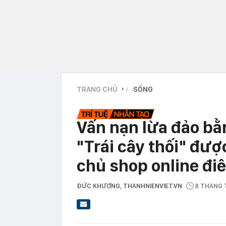
TRANG CHỦ
SỐNG
›
Vấn nạn lừa đảo bằ
"Trái cây thối" đượ
chủ shop online đi
ĐỨC KHƯƠNG
, THANHNIENVIET.VN
8 THÁNG