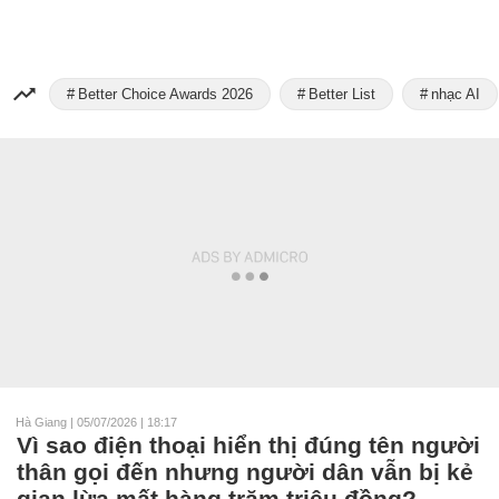
Better Choice Awards 2026
Better List
nhạc AI
Hà Giang
|
05/07/2026 | 18:17
Vì sao điện thoại hiển thị đúng tên người
thân gọi đến nhưng người dân vẫn bị kẻ
gian lừa mất hàng trăm triệu đồng?