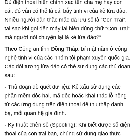
Dù điện thoại hiện chính xác tên cha mẹ hay con
cái, đó vẫn có thể là cái bẫy tinh vi của kẻ lừa đảo.
Nhiều người dân thắc mắc đã lưu số là “Con Trai”,
tại sao khi gọi đến máy lại hiện đúng chữ “Con Trai”
mà người nói chuyện lại là kẻ lừa đảo?"
Theo Công an tỉnh Đồng Tháp, bí mật nằm ở công
nghệ tinh vi của các nhóm tội phạm xuyên quốc gia.
Các đối tượng lừa đảo có thể sử dụng các thủ đoạn
sau:
- Thủ đoạn dò quét dữ liệu: Kẻ xấu sử dụng các
phần mềm độc hại, mã độc hoặc khai thác lỗ hổng
từ các ứng dụng trên điện thoại để thu thập danh
bạ, mối quan hệ gia đình.
- Kỹ thuật chèn số (Spoofing): Khi biết được số điện
thoại của con trai bạn, chúng sử dụng giao thức