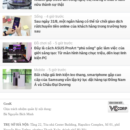
nữa thành sự thật
Sống - 4 giờ trước
Sau ngày 31/8, một ngân hàng có thể từ chối giao dịch
rút/chuyển tiền online của khách hàng trong trường hợp
sau
Đồ chơi số - 5 giờ trước
Đây là cách ASUS ProArt “phủ sóng” góc làm việc của
giới sáng tạo: Từ màn hình hàng chục triệu, đến loạt linh
kiện PC
Mobile - 5 giờ trước
Bất chấp giá linh kiện leo thang, smartphone gập cao
cấp của Samsung vẫn lập kỷ lục đặt hàng tại Đông Nam
Á và Châu Đại Dương
GenK
Chịu trách nhiệm quản lý nội dung:
Bà Nguyễn Bích Minh
TRỤ SỞ HÀ NỘI:
Tầng 22, Tòa nhà Center Building, Hapulico Complex, Số 01, phố
Nguyễn Huy Tưởng, phường Thanh Xuân, thành phố Hà Nội