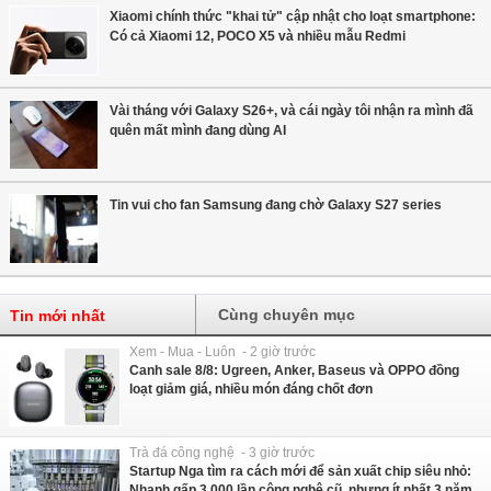
Xiaomi chính thức "khai tử" cập nhật cho loạt smartphone:
Có cả Xiaomi 12, POCO X5 và nhiều mẫu Redmi
Vài tháng với Galaxy S26+, và cái ngày tôi nhận ra mình đã
quên mất mình đang dùng AI
Tin vui cho fan Samsung đang chờ Galaxy S27 series
Cùng chuyên mục
Tin mới nhất
Xem - Mua - Luôn - 2 giờ trước
Canh sale 8/8: Ugreen, Anker, Baseus và OPPO đồng
loạt giảm giá, nhiều món đáng chốt đơn
Trà đá công nghệ - 3 giờ trước
Startup Nga tìm ra cách mới để sản xuất chip siêu nhỏ:
Nhanh gấp 3.000 lần công nghệ cũ, nhưng ít nhất 3 năm