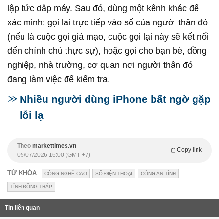
lập tức dập máy. Sau đó, dùng một kênh khác để
xác minh: gọi lại trực tiếp vào số của người thân đó
(nếu là cuộc gọi giả mạo, cuộc gọi lại này sẽ kết nối
đến chính chủ thực sự), hoặc gọi cho bạn bè, đồng
nghiệp, nhà trường, cơ quan nơi người thân đó
đang làm việc để kiểm tra.
Nhiều người dùng iPhone bất ngờ gặp
lỗi lạ
Theo
markettimes.vn
Copy link
05/07/2026 16:00 (GMT +7)
TỪ KHÓA
CÔNG NGHỆ CAO
SỐ ĐIỆN THOẠI
CÔNG AN TỈNH
TỈNH ĐỒNG THÁP
Tin liên quan