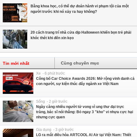
Bằng khoa học, có thể dự đoán hành vi phạm tội của một
người trước khi nó xảy ra hay không?
20 cách trang trí nhà cửa dịp Halloween khiến bọn trẻ phải
khóc thét khi đến xin kẹo
Cùng chuyên mục
Tin mới nhất
Xe - 6 phút trước
Công bố Car Choice Awards 2026: Mở rộng vinh danh cả
con người, sự kiện thúc đẩy ngành xe Việt Nam
Sống - 2 giờ trước
Ngày càng nhiều người tử vong vì ung thư đại trực
tràng, bác sĩ nói thẳng: Bỏ ngay 3 "kho" vi nhựa cực hại
nhưng cực quen
Gia dụng - 3 giờ trước
LG ra mắt điều hòa ARTCOOL AI Air tại Việt Nam: Thiết