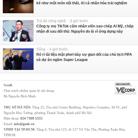
kế như một món nội thất, AI cá nhân hóa trải nghiệm
Trà đá công nghệ - 3 giờ trước
Công ty mẹ TikTok cấm nhân viên sao chép AI Mỹ, chấp
nhận đi sau đối thủ: Nguyên do là vì ứng dụng này
Sống - 4 giờ trước
Rò rỉ tài liệu mật phơi bày sự gian dối của chủ tịch FIFA
và dự án ngầm Super League
GenK
Chịu trách nhiệm quản lý nội dung:
Bà Nguyễn Bích Minh
TRỤ SỞ HÀ NỘI:
Tầng 22, Tòa nhà Center Building, Hapulico Complex, Số 01, phố
Nguyễn Huy Tưởng, phường Thanh Xuân, thành phố Hà Nội
Điện thoại:
024 7309 5555
.
Email:
info@genk.vn
VPĐD TẠI TP.HCM:
Tầng 4, Tòa nhà 123, số 127 Võ Văn Tần, Phường Xuân Hòa,
TPHCM