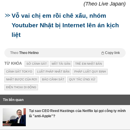
(Theo Live Japan)
Vỗ vai chị em rồi chê xấu, nhóm
Youtuber Nhật bị Internet lên án kịch
liệt
Theo
Theo Helino
Copy link
TỪ KHÓA
SỞ CẢNH SÁT
MẤT TÀI SẢN
TRẺ EM NHẬT BẢN
CẢNH SÁT TOKYO
LUẬT PHÁP NHẬT BẢN
PHÁP LUẬT QUY ĐỊNH
NHẶT ĐƯỢC CỦA RƠI
BÁO CẢNH SÁT
QUY TẮC ỨNG XỬ
ĐIỆN THOẠI DI ĐỘNG
Tin liên quan
Tại sao CEO Reed Hastings của Netflix lại gọi công ty mình
là "anti-Apple"?