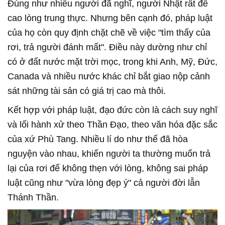
Đúng như nhiều người đã nghĩ, người Nhật rất đề
cao lòng trung thực. Nhưng bên cạnh đó, pháp luật
của họ còn quy định chặt chẽ về việc "tìm thấy của
rơi, trả người đánh mất". Điều này dường như chỉ
có ở đất nước mặt trời mọc, trong khi Anh, Mỹ, Đức,
Canada và nhiều nước khác chỉ bắt giao nộp cảnh
sát những tài sản có giá trị cao mà thôi.
Kết hợp với pháp luật, đạo đức còn là cách suy nghĩ
và lối hành xử theo Thần Đạo, theo văn hóa đặc sắc
của xứ Phù Tang. Nhiều lí do như thế đã hòa
nguyện vào nhau, khiến người ta thường muốn trả
lại của rơi để không thẹn với lòng, không sai pháp
luật cũng như "vừa lòng đẹp ý" cả người đời lẫn
Thánh Thần.