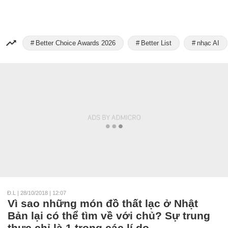
Better Choice Awards 2026
Better List
nhạc AI
Đ.L
|
28/10/2018 | 12:07
Vì sao những món đồ thất lạc ở Nhật
Bản lại có thể tìm về với chủ? Sự trung
thực chỉ là 1 trong các lí do