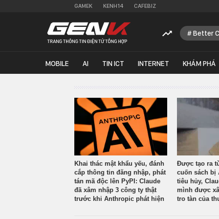
GAMEK
KENH14
CAFEBIZ
Better 
MOBILE
AI
TIN ICT
INTERNET
KHÁM PHÁ
Khai thác mật khẩu yếu, đánh
Được tạo ra t
cắp thông tin đăng nhập, phát
cuốn sách bị 
tán mã độc lên PyPI: Claude
tiêu hủy, Cla
đã xâm nhập 3 công ty thật
mình được xâ
trước khi Anthropic phát hiện
tro tàn của th