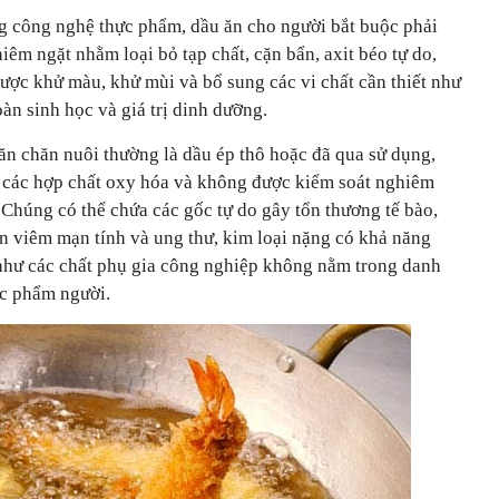
 công nghệ thực phẩm, dầu ăn cho người bắt buộc phải
hiêm ngặt nhằm loại bỏ tạp chất, cặn bẩn, axit béo tự do,
ược khử màu, khử mùi và bổ sung các vi chất cần thiết như
àn sinh học và giá trị dinh dưỡng.
ăn chăn nuôi thường là dầu ép thô hoặc đã qua sử dụng,
bỏ các hợp chất oxy hóa và không được kiểm soát nghiêm
 Chúng có thể chứa các gốc tự do gây tổn thương tế bào,
ân viêm mạn tính và ung thư, kim loại nặng có khả năng
g như các chất phụ gia công nghiệp không nằm trong danh
c phẩm người.