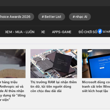
Choice Awards 2026
Better List
nhạc AI
XEM - MUA - LUÔN
XE
APPS-GAME
ĐỒ CHƠI SỐ
BÍ M
ừ hàng triệu
Thị trường RAM lại nhận thêm
Microsoft dùng co
Anthropic xé và
tin dữ, túi tiền người dùng
tranh cãi trên Wi
ude AI thừa nhận
còn chịu đau dài dài
siết kích hoạt lậu
y dựng từ "đống
ư viện"