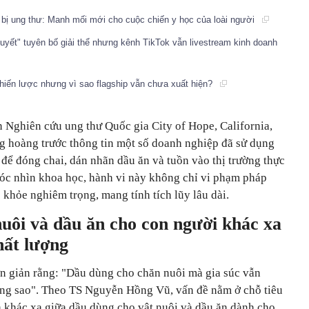
g bị ung thư: Manh mối mới cho cuộc chiến y học của loài người
uyết" tuyên bố giải thể nhưng kênh TikTok vẫn livestream kinh doanh
chiến lược nhưng vì sao flagship vẫn chưa xuất hiện?
Nghiên cứu ung thư Quốc gia City of Hope, California,
g hoàng trước thông tin một số doanh nghiệp đã sử dụng
để đóng chai, dán nhãn dầu ăn và tuồn vào thị trường thực
óc nhìn khoa học, hành vi này không chỉ vi phạm pháp
 khỏe nghiêm trọng, mang tính tích lũy lâu dài.
uôi và dầu ăn cho con người khác xa
hất lượng
n giản rằng: "Dầu dùng cho chăn nuôi mà gia súc vẫn
ẳng sao". Theo TS Nguyễn Hồng Vũ, vấn đề nằm ở chỗ tiêu
 khác xa giữa dầu dùng cho vật nuôi và dầu ăn dành cho