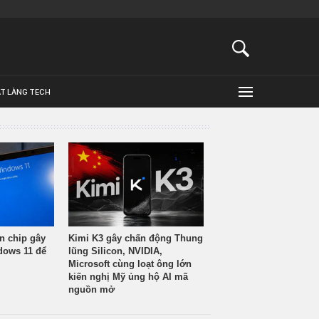
ẬT LÀNG TECH
n chip gây
Kimi K3 gây chấn động Thung
ndows 11 để
lũng Silicon, NVIDIA,
Microsoft cùng loạt ông lớn
kiến nghị Mỹ ủng hộ AI mã
nguồn mở