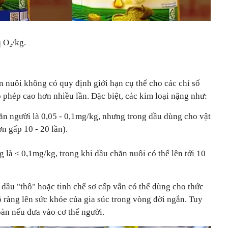
 O₂/kg.
 nuôi không có quy định giới hạn cụ thể cho các chỉ số
phép cao hơn nhiều lần. Đặc biệt, các kim loại nặng như:
ăn người là 0,05 - 0,1mg/kg, nhưng trong dầu dùng cho vật
n gấp 10 - 20 lần).
g là ≤ 0,1mg/kg, trong khi dầu chăn nuôi có thể lên tới 10
u dầu "thô" hoặc tinh chế sơ cấp vẫn có thể dùng cho thức
rõ ràng lên sức khỏe của gia súc trong vòng đời ngắn. Tuy
oàn nếu đưa vào cơ thể người.