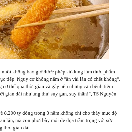
n nuôi không bao giờ được phép sử dụng làm thực phẩm
trực tiếp. Nguy cơ không nằm ở "ăn vài lần có chết không",
ng cơ thể qua thời gian và gây nên những căn bệnh tiềm
ời gian dài như ung thư, suy gan, suy thận!", TS Nguyễn
về 8.200 tỷ đồng trong 3 năm không chỉ cho thấy mức độ
ian lận, mà còn phơi bày mối đe dọa trầm trọng với sức
 thời gian dài.