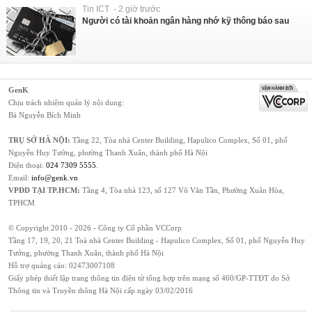
Tin ICT - 2 giờ trước
Người có tài khoản ngân hàng nhớ kỹ thông báo sau
GenK
Chịu trách nhiệm quản lý nội dung:
Bà Nguyễn Bích Minh
TRỤ SỞ HÀ NỘI:
Tầng 22, Tòa nhà Center Building, Hapulico Complex, Số 01, phố
Nguyễn Huy Tưởng, phường Thanh Xuân, thành phố Hà Nội
Điện thoại:
024 7309 5555
.
Email:
info@genk.vn
VPĐD TẠI TP.HCM:
Tầng 4, Tòa nhà 123, số 127 Võ Văn Tần, Phường Xuân Hòa,
TPHCM
© Copyright 2010 - 2026 - Công ty Cổ phần VCCorp
Tầng 17, 19, 20, 21 Toà nhà Center Building - Hapulico Complex, Số 01, phố Nguyễn Huy
Tưởng, phường Thanh Xuân, thành phố Hà Nội
Hỗ trợ quảng cáo:
02473007108
Giấy phép thiết lập trang thông tin điện tử tổng hợp trên mạng số 460/GP-TTĐT do Sở
Thông tin và Truyền thông Hà Nội cấp ngày 03/02/2016