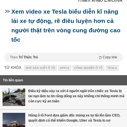
Xem video xe Tesla biểu diễn kĩ năng
lái xe tự động, rẽ điêu luyện hơn cả
người thật trên vòng cung đường cao
tốc
Theo
Trí Thức Trẻ
Copy link
TỪ KHÓA
NHÀ SẢN XUẤT Ô TÔ
APPLE
CÔNG NGHIỆP Ô TÔ
TESLA
Tin liên quan
Điều kỳ diệu xảy ra với 4 người ngồi trên chiếc xe Tesla bị
tai nạn làm ta tin rằng dòng xe này không chỉ thông minh mà
còn cực kỳ an toàn
Hãng ô tô Ford đưa giám đốc mảng xe tự lái lên làm CEO,
quyết định có thể khiến Google, Uber và Tesla lo sợ