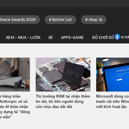
Choice Awards 2026
Better List
nhạc AI
XEM - MUA - LUÔN
XE
APPS-GAME
ĐỒ CHƠI SỐ
BÍ M
ừ hàng triệu
Thị trường RAM lại nhận thêm
Microsoft dùng co
Anthropic xé và
tin dữ, túi tiền người dùng
tranh cãi trên Wi
ude AI thừa nhận
còn chịu đau dài dài
siết kích hoạt lậu
y dựng từ "đống
ư viện"