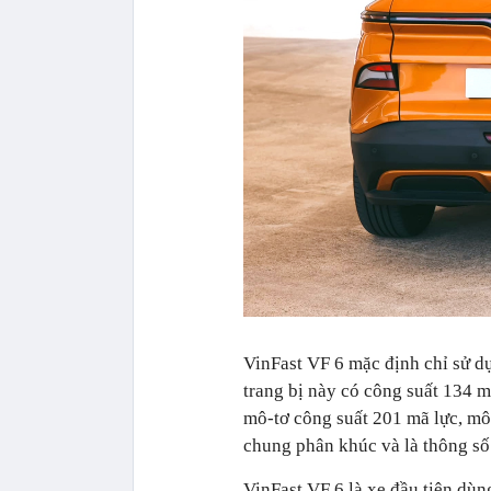
VinFast VF 6 mặc định chỉ sử d
trang bị này có công suất 134 
mô-tơ công suất 201 mã lực, m
chung phân khúc và là thông số 
VinFast VF 6 là xe đầu tiên dù