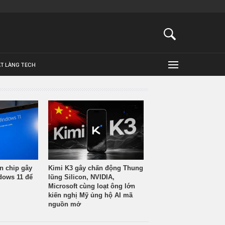
ẬT LÀNG TECH
n chip gây
Kimi K3 gây chấn động Thung
ndows 11 để
lũng Silicon, NVIDIA,
Microsoft cùng loạt ông lớn
kiến nghị Mỹ ủng hộ AI mã
nguồn mở