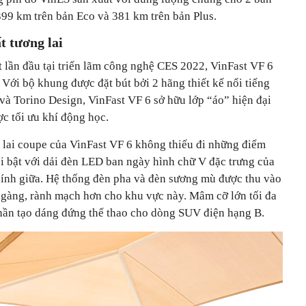
99 km trên bản Eco và 381 km trên bản Plus.
t tương lai
 lần đầu tại triển lãm công nghệ CES 2022, VinFast VF 6
 Với bộ khung được đặt bút bởi 2 hãng thiết kế nổi tiếng
 và Torino Design, VinFast VF 6 sở hữu lớp “áo” hiện đại
ợc tối ưu khí động học.
ế lai coupe của VinFast VF 6 không thiếu đi những điểm
ổi bật với dải đèn LED ban ngày hình chữ V đặc trưng của
ính giữa. Hệ thống đèn pha và đèn sương mù được thu vào
 gàng, rành mạch hơn cho khu vực này. Mâm cỡ lớn tối đa
hần tạo dáng đứng thể thao cho dòng SUV điện hạng B.