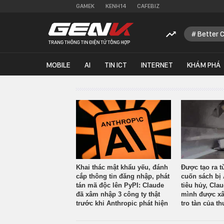
GAMEK
KENH14
CAFEBIZ
Better 
MOBILE
AI
TIN ICT
INTERNET
KHÁM PHÁ
Khai thác mật khẩu yếu, đánh
Được tạo ra t
cắp thông tin đăng nhập, phát
cuốn sách bị 
tán mã độc lên PyPI: Claude
tiêu hủy, Cla
đã xâm nhập 3 công ty thật
mình được xâ
trước khi Anthropic phát hiện
tro tàn của th