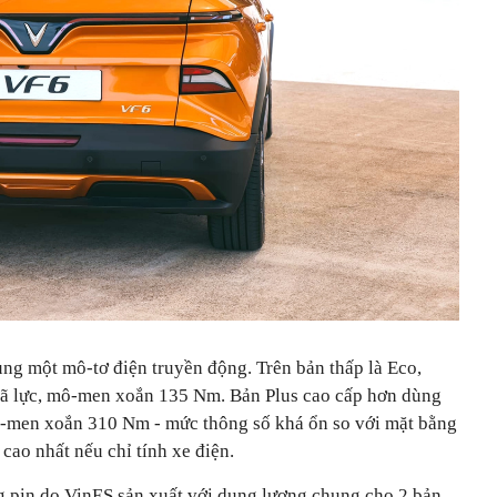
ụng một mô-tơ điện truyền động. Trên bản thấp là Eco,
mã lực, mô-men xoắn 135 Nm. Bản Plus cao cấp hơn dùng
ô-men xoắn 310 Nm - mức thông số khá ổn so với mặt bằng
cao nhất nếu chỉ tính xe điện.
ng pin do VinES sản xuất với dung lượng chung cho 2 bản