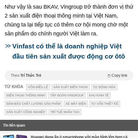
Như vậy là sau BKAV, Vingroup trở thành đơn vị thứ
2 sản xuất điện thoại thông minh tại Việt Nam,
chúng ta lại tiếp tục có thêm cơ hội mong chờ một
sản phẩm do chính người Việt làm ra.
Vinfast có thể là doanh nghiệp Việt
đầu tiên sản xuất được động cơ ôtô
Theo
Trí Thức Trẻ
Copy link
TỪ KHÓA
VỐN ĐIỀU LỆ
SẢN XUẤT ĐIỆN THOẠI
TỰ ĐỘNG HÓA
ĐIỆN THOẠI THÔNG MINH
TẬP ĐOÀN VINGROUP
KHU KINH TẾ
ĐẢM BẢO CHẤT LƯỢNG SẢN PHẨM
XE MÁY ĐIỆN
TƯ VẤN THIẾT KẾ
SẢN XUẤT CÔNG NGHIỆP
TRÍ TUỆ NHÂN TẠO
Tin liên quan
Huawei đang ấp ủ smartphone với màn hình lớn hơn cả