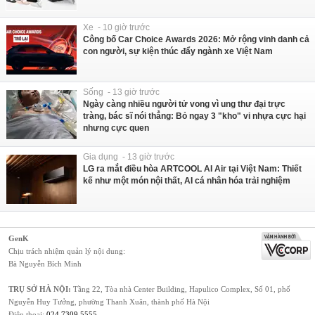
Xe - 10 giờ trước
Công bố Car Choice Awards 2026: Mở rộng vinh danh cả
con người, sự kiện thúc đẩy ngành xe Việt Nam
Sống - 13 giờ trước
Ngày càng nhiều người tử vong vì ung thư đại trực
tràng, bác sĩ nói thẳng: Bỏ ngay 3 "kho" vi nhựa cực hại
nhưng cực quen
Gia dụng - 13 giờ trước
LG ra mắt điều hòa ARTCOOL AI Air tại Việt Nam: Thiết
kế như một món nội thất, AI cá nhân hóa trải nghiệm
GenK
Chịu trách nhiệm quản lý nội dung:
Bà Nguyễn Bích Minh
TRỤ SỞ HÀ NỘI:
Tầng 22, Tòa nhà Center Building, Hapulico Complex, Số 01, phố
Nguyễn Huy Tưởng, phường Thanh Xuân, thành phố Hà Nội
Điện thoại:
024 7309 5555
.