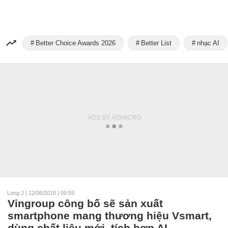
Better Choice Awards 2026
Better List
nhạc AI
Long.J
|
12/06/2018 | 09:59
Vingroup công bố sẽ sản xuất
smartphone mang thương hiệu Vsmart,
dùng chất liệu mới, tích hợp AI