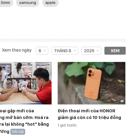
3.5mm
samsung
apple
Xem theo ngày
8
THÁNG 8
2026
XEM
oại gập mới của
Điện thoại mới của HONOR
g mở bán sớm: Hoá ra
giảm giá còn có 10 triệu đồng
ra lại không "hot" bằng
1 giờ trước
ường
Nổi bật