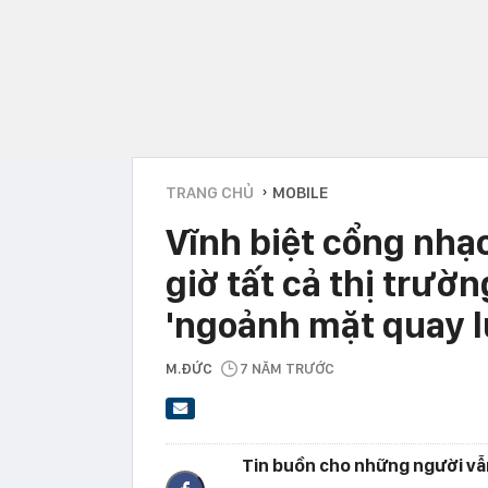
TRANG CHỦ
MOBILE
›
Vĩnh biệt cổng nhạ
giờ tất cả thị trư
'ngoảnh mặt quay l
M.ĐỨC
7 NĂM TRƯỚC
Tin buồn cho những người vẫn