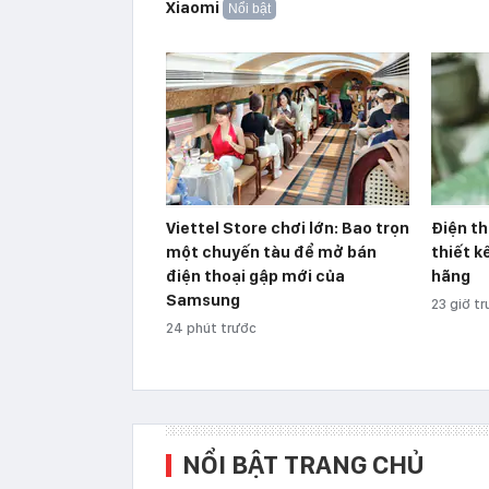
Xiaomi
Nổi bật
Viettel Store chơi lớn: Bao trọn
Điện th
một chuyến tàu để mở bán
thiết k
điện thoại gập mới của
hãng
Samsung
23 giờ t
24 phút trước
NỔI BẬT TRANG CHỦ