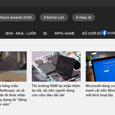
Choice Awards 2026
Better List
nhạc AI
XEM - MUA - LUÔN
XE
APPS-GAME
ĐỒ CHƠI SỐ
BÍ M
ừ hàng triệu
Thị trường RAM lại nhận thêm
Microsoft dùng co
Anthropic xé và
tin dữ, túi tiền người dùng
tranh cãi trên Wi
ude AI thừa nhận
còn chịu đau dài dài
siết kích hoạt lậu
y dựng từ "đống
ư viện"