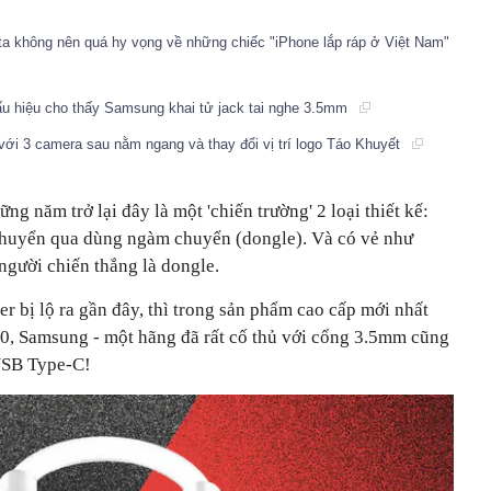
a không nên quá hy vọng về những chiếc "iPhone lắp ráp ở Việt Nam"
dấu hiệu cho thấy Samsung khai tử jack tai nghe 3.5mm
với 3 camera sau nằm ngang và thay đổi vị trí logo Táo Khuyết
g năm trở lại đây là một 'chiến trường' 2 loại thiết kế:
chuyển qua dùng ngàm chuyển (dongle). Và có vẻ như
người chiến thắng là dongle.
r bị lộ ra gần đây, thì trong sản phẩm cao cấp mới nhất
0, Samsung - một hãng đã rất cố thủ với cổng 3.5mm cũng
 USB Type-C!