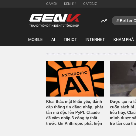
GAMEK
KENH14
CAFEBIZ
Better 
MOBILE
AI
TIN ICT
INTERNET
KHÁM PHÁ
Khai thác mật khẩu yếu, đánh
Được tạo ra t
cắp thông tin đăng nhập, phát
cuốn sách bị 
tán mã độc lên PyPI: Claude
tiêu hủy, Cla
đã xâm nhập 3 công ty thật
mình được xâ
trước khi Anthropic phát hiện
tro tàn của th