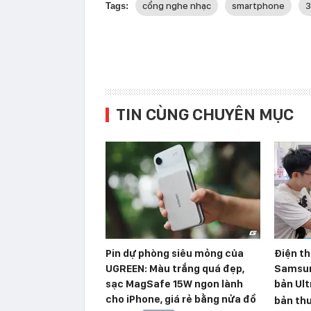
cổng nghe nhạc
smartphone
Tags:
TIN CÙNG CHUYÊN MỤC
Pin dự phòng siêu mỏng của
Điện th
UGREEN: Màu trắng quá đẹp,
Samsun
sạc MagSafe 15W ngon lành
bản Ult
cho iPhone, giá rẻ bằng nửa đồ
bản th