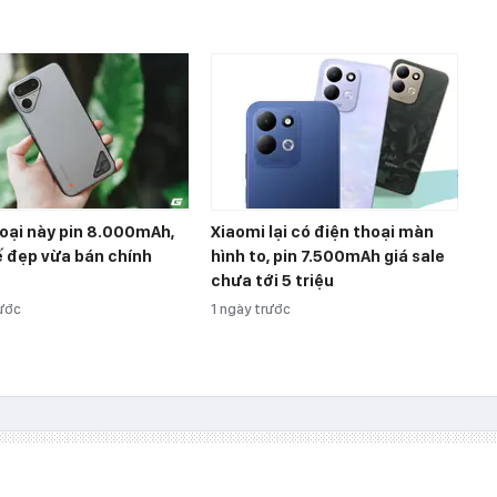
oại này pin 8.000mAh,
Xiaomi lại có điện thoại màn
ế đẹp vừa bán chính
hình to, pin 7.500mAh giá sale
chưa tới 5 triệu
rước
1 ngày trước