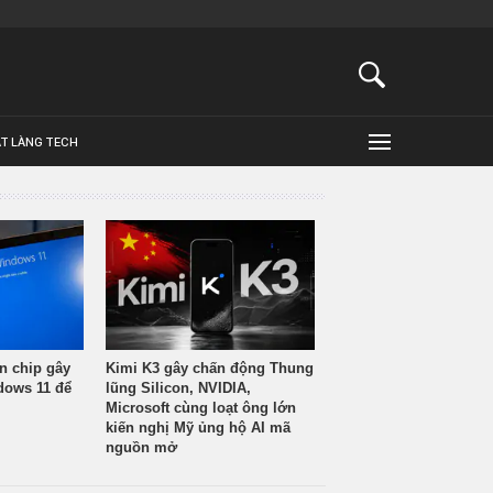
ẬT LÀNG TECH
n chip gây
Kimi K3 gây chấn động Thung
ndows 11 để
lũng Silicon, NVIDIA,
Microsoft cùng loạt ông lớn
kiến nghị Mỹ ủng hộ AI mã
nguồn mở