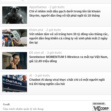
Apps/Games - 2 giờ trước
Chỉ vì nhầm một dấu gạch dưới trong tên tài khoản
Skyrim, người đàn ông vô tội phải ngồi tù 18 tháng
Khám phá - 2 giờ trước
Vứt nhầm tấm vé số trúng hơn 30 tỷ đồng vào thùng rác,
người đàn ông khiến cả công ty vệ sinh phải mất 2 ngày
tìm lại
Đồ chơi số - 3 giờ trước
Sennheiser MOMENTUM 5 Wireless ra mắt tại Việt Nam,
giá 12,49 triệu đồng
AI - 3 giờ trước
Chatbot AI đang viral thực chất chỉ có một người ngồi
trả lời hàng nghìn câu hỏi
GenK
Chịu trách nhiệm quản lý nội dung: