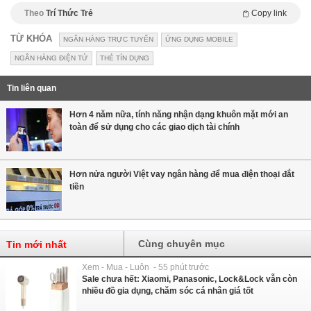
Theo
Trí Thức Trẻ
Copy link
TỪ KHÓA
NGÂN HÀNG TRỰC TUYẾN
ỨNG DỤNG MOBILE
NGÂN HÀNG ĐIỆN TỬ
THẺ TÍN DỤNG
Tin liên quan
Hơn 4 năm nữa, tính năng nhận dạng khuôn mặt mới an
toàn để sử dụng cho các giao dịch tài chính
Hơn nửa người Việt vay ngân hàng để mua điện thoại đắt
tiền
Cùng chuyên mục
Tin mới nhất
Xem - Mua - Luôn - 55 phút trước
Sale chưa hết: Xiaomi, Panasonic, Lock&Lock vẫn còn
nhiều đồ gia dụng, chăm sóc cá nhân giá tốt