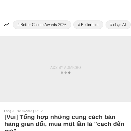
Better Choice Awards 2026
Better List
nhạc AI
Long.J
|
26/04/2018 | 13:12
[Vui] Tổng hợp những cung cách bán
hàng gian dối, mua một lần là "cạch đến
già"