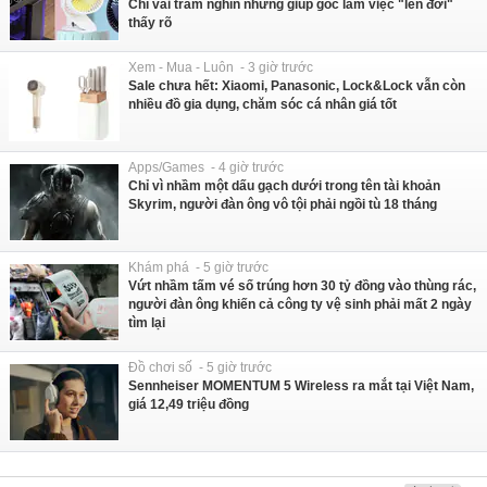
Chỉ vài trăm nghìn nhưng giúp góc làm việc "lên đời"
thấy rõ
Xem - Mua - Luôn - 3 giờ trước
Sale chưa hết: Xiaomi, Panasonic, Lock&Lock vẫn còn
nhiều đồ gia dụng, chăm sóc cá nhân giá tốt
Apps/Games - 4 giờ trước
Chỉ vì nhầm một dấu gạch dưới trong tên tài khoản
Skyrim, người đàn ông vô tội phải ngồi tù 18 tháng
Khám phá - 5 giờ trước
Vứt nhầm tấm vé số trúng hơn 30 tỷ đồng vào thùng rác,
người đàn ông khiến cả công ty vệ sinh phải mất 2 ngày
tìm lại
Đồ chơi số - 5 giờ trước
Sennheiser MOMENTUM 5 Wireless ra mắt tại Việt Nam,
giá 12,49 triệu đồng