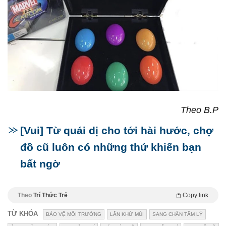
Theo B.P
[Vui] Từ quái dị cho tới hài hước, chợ
đồ cũ luôn có những thứ khiến bạn
bất ngờ
Theo
Trí Thức Trẻ
Copy link
TỪ KHÓA
BẢO VỆ MÔI TRƯỜNG
LĂN KHỬ MÙI
SANG CHẤN TÂM LÝ