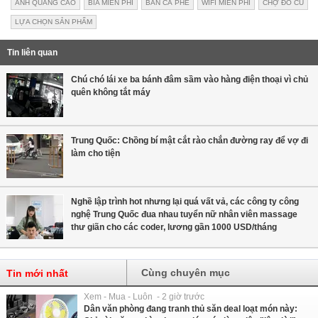
ẢNH QUẢNG CÁO
BIA MIỄN PHÍ
BÁN CÀ PHÊ
WIFI MIỄN PHÍ
CHỢ ĐỒ CŨ
LỰA CHỌN SẢN PHẨM
Tin liên quan
Chú chó lái xe ba bánh đâm sầm vào hàng điện thoại vì chủ
quên không tắt máy
Trung Quốc: Chồng bí mật cắt rào chắn đường ray để vợ đi
làm cho tiện
Nghề lập trình hot nhưng lại quá vất vả, các công ty công
nghệ Trung Quốc đua nhau tuyển nữ nhân viên massage
thư giãn cho các coder, lương gần 1000 USD/tháng
Cùng chuyên mục
Tin mới nhất
Xem - Mua - Luôn - 2 giờ trước
Dân văn phòng đang tranh thủ săn deal loạt món này: