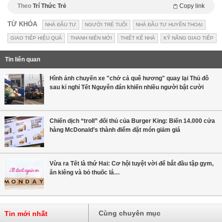
Theo
Trí Thức Trẻ
Copy link
TỪ KHÓA
NHÀ ĐẦU TƯ
NGƯỜI TRẺ TUỔI
NHÀ ĐẦU TƯ HUYỀN THOẠI
GIAO TIẾP HIỆU QUẢ
THANH NIÊN MỚI
THIẾT KẾ NHÀ
KỸ NĂNG GIAO TIẾP
Tin liên quan
Hình ảnh chuyến xe "chở cả quê hương" quay lại Thủ đô
sau kỉ nghỉ Tết Nguyên đán khiến nhiều người bật cười
Chiến dịch “troll” đối thủ của Burger King: Biến 14.000 cửa
hàng McDonald’s thành điểm đặt món giảm giá
Vừa ra Tết là thứ Hai: Cơ hội tuyệt vời để bắt đầu tập gym,
ăn kiêng và bỏ thuốc lá…
Cùng chuyên mục
Tin mới nhất