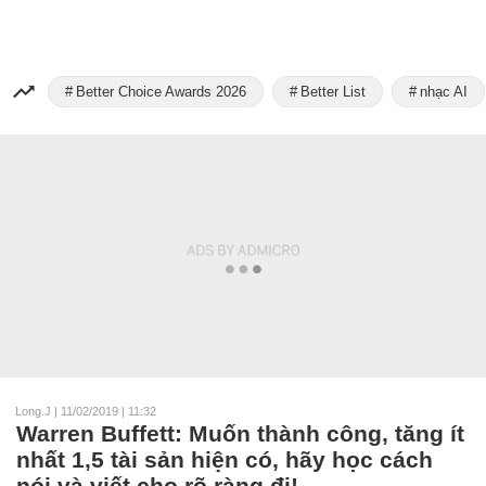
Better Choice Awards 2026
Better List
nhạc AI
Long.J
|
11/02/2019 | 11:32
Warren Buffett: Muốn thành công, tăng ít
nhất 1,5 tài sản hiện có, hãy học cách
nói và viết cho rõ ràng đi!