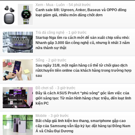
Xem - Mua - Luôn - 54 phút trước
Canh sale 8/8: Ugreen, Anker, Baseus và OPPO đồng
loạt giảm giá, nhiều món đáng chốt đơn
Trà đá công nghệ - 1 giờ trước
Startup Nga tìm ra cách mới để sản xuất chip siêu nhỏ:
Nhanh gấp 3.000 lần công nghệ cũ, nhưng ít nhất 3 năm
nữa thành sự thật
Sống - 2 giờ trước
Sau ngày 31/8, một ngân hàng có thể từ chối giao dịch
rút/chuyển tiền online của khách hàng trong trường hợp
sau
Đồ chơi số - 3 giờ trước
Đây là cách ASUS ProArt “phủ sóng” góc làm việc của
giới sáng tạo: Từ màn hình hàng chục triệu, đến loạt linh
kiện PC
Mobile - 3 giờ trước
Bất chấp giá linh kiện leo thang, smartphone gập cao
cấp của Samsung vẫn lập kỷ lục đặt hàng tại Đông Nam
Á và Châu Đại Dương