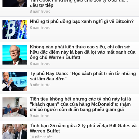
đầu tư tiếp
8 năm trước
Những tỉ phú đồng bạc xanh nghĩ gì về Bitcoin?
8 năm trước
Không cần phải kiến thức cao siêu, chỉ cần sở
hữu đặc điểm này là bạn đã lọt vào mắt xanh của
ông chủ Warren Buffett
8 năm trước
Tỷ phú Ray Dalio: "Học cách phát triển từ những
sai lầm đau đớn"
8 năm trước
Tiền tiêu không hết nhưng các tỷ phú này lại là
"khách quen" của cửa hàng McDonald's; thậm
chí có người còn đi ăn bằng phiếu giảm giá
9 năm trước
Tình bạn 25 năm giữa 2 tỷ phú vĩ đại Bill Gates và
Warren Buffet
10 năm trước