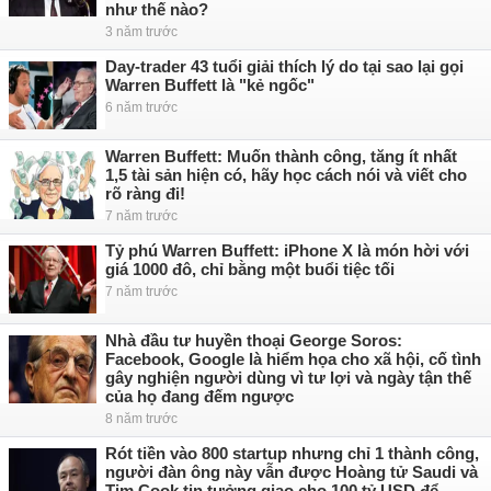
như thế nào?
3 năm trước
Day-trader 43 tuổi giải thích lý do tại sao lại gọi
Warren Buffett là "kẻ ngốc"
6 năm trước
Warren Buffett: Muốn thành công, tăng ít nhất
1,5 tài sản hiện có, hãy học cách nói và viết cho
rõ ràng đi!
7 năm trước
Tỷ phú Warren Buffett: iPhone X là món hời với
giá 1000 đô, chỉ bằng một buổi tiệc tối
7 năm trước
Nhà đầu tư huyền thoại George Soros:
Facebook, Google là hiểm họa cho xã hội, cố tình
gây nghiện người dùng vì tư lợi và ngày tận thế
của họ đang đếm ngược
8 năm trước
Rót tiền vào 800 startup nhưng chỉ 1 thành công,
người đàn ông này vẫn được Hoàng tử Saudi và
Tim Cook tin tưởng giao cho 100 tỷ USD để...