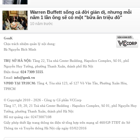
Warren Buffett sống cả đời giản dị, nhưng mỗi
năm 1 lần ông sẽ có một "bữa ăn triệu đô"
10 năm trước
GenK
Chịu trách nhiệm quản lý nội dung:
Bà Nguyễn Bích Minh
TRỤ SỞ HÀ NỘI:
Tầng 22, Tòa nhà Center Building, Hapulico Complex, Số 01, phố
Nguyễn Huy Tưởng, phường Thanh Xuân, thành phố Hà Nội
Điện thoại:
024 7309 5555
.
Email:
info@genk.vn
VPĐD TẠI TP.HCM:
Tầng 4, Tòa nhà 123, số 127 Võ Văn Tần, Phường Xuân Hòa,
TPHCM
© Copyright 2010 - 2026 - Công ty Cổ phần VCCorp
Tầng 17, 19, 20, 21 Toà nhà Center Building - Hapulico Complex, Số 01, phố Nguyễn Huy
Tưởng, phường Thanh Xuân, thành phố Hà Nội
Hỗ trợ quảng cáo:
02473007108
Giấy phép thiết lập trang thông tin điện tử tổng hợp trên mạng số 460/GP-TTĐT do Sở
Thông tin và Truyền thông Hà Nội cấp ngày 03/02/2016