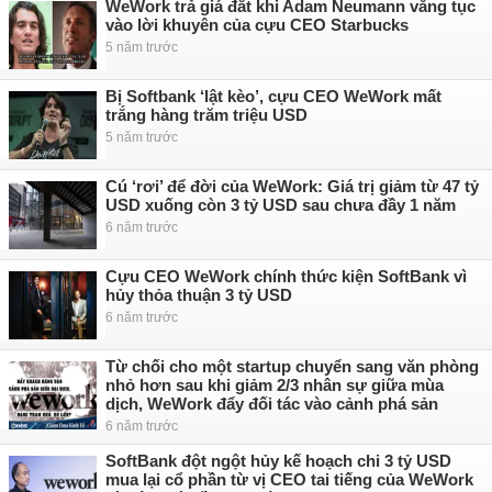
WeWork trả giá đắt khi Adam Neumann văng tục
vào lời khuyên của cựu CEO Starbucks
5 năm trước
Bị Softbank ‘lật kèo’, cựu CEO WeWork mất
trắng hàng trăm triệu USD
5 năm trước
Cú ‘rơi’ để đời của WeWork: Giá trị giảm từ 47 tỷ
USD xuống còn 3 tỷ USD sau chưa đầy 1 năm
6 năm trước
Cựu CEO WeWork chính thức kiện SoftBank vì
hủy thỏa thuận 3 tỷ USD
6 năm trước
Từ chối cho một startup chuyển sang văn phòng
nhỏ hơn sau khi giảm 2/3 nhân sự giữa mùa
dịch, WeWork đẩy đối tác vào cảnh phá sản
6 năm trước
SoftBank đột ngột hủy kế hoạch chi 3 tỷ USD
mua lại cổ phần từ vị CEO tai tiếng của WeWork