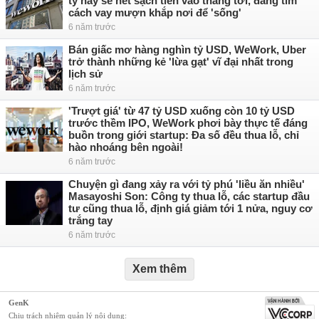
ty này sẽ hết sạch tiền vào tháng tới, đang tìm
cách vay mượn khắp nơi để 'sống'
6 năm trước
Bán giấc mơ hàng nghìn tỷ USD, WeWork, Uber
trở thành những kẻ 'lừa gạt' vĩ đại nhất trong
lịch sử
6 năm trước
'Trượt giá' từ 47 tỷ USD xuống còn 10 tỷ USD
trước thềm IPO, WeWork phơi bày thực tế đáng
buồn trong giới startup: Đa số đều thua lỗ, chỉ
hào nhoáng bên ngoài!
6 năm trước
Chuyện gì đang xảy ra với tỷ phú 'liều ăn nhiều'
Masayoshi Son: Công ty thua lỗ, các startup đầu
tư cũng thua lỗ, định giá giảm tới 1 nửa, nguy cơ
trắng tay
6 năm trước
Xem thêm
GenK
Chịu trách nhiệm quản lý nội dung: