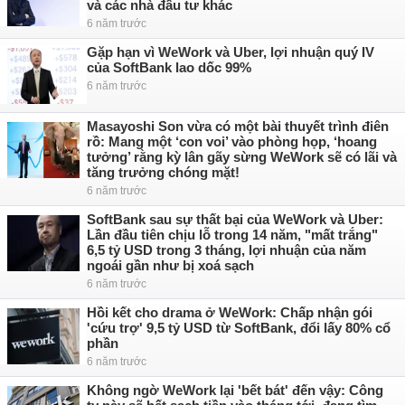
và các nhà đầu tư khác
6 năm trước
Gặp hạn vì WeWork và Uber, lợi nhuận quý IV
của SoftBank lao dốc 99%
6 năm trước
Masayoshi Son vừa có một bài thuyết trình điên
rồ: Mang một ‘con voi’ vào phòng họp, ‘hoang
tưởng’ rằng kỳ lân gãy sừng WeWork sẽ có lãi và
tăng trưởng chóng mặt!
6 năm trước
SoftBank sau sự thất bại của WeWork và Uber:
Lần đầu tiên chịu lỗ trong 14 năm, "mất trắng"
6,5 tỷ USD trong 3 tháng, lợi nhuận của năm
ngoái gần như bị xoá sạch
6 năm trước
Hồi kết cho drama ở WeWork: Chấp nhận gói
'cứu trợ' 9,5 tỷ USD từ SoftBank, đổi lấy 80% cổ
phần
6 năm trước
Không ngờ WeWork lại 'bết bát' đến vậy: Công