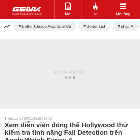
Mới
Hot
Mở rộng
Better Choice Awards 2026
Better List
nhạc AI
Thiên Long
|
09/10/2018 | 08:30
Xem diễn viên đóng thế Hollywood thử
kiểm tra tính năng Fall Detection trên
Apple Watch Series 4