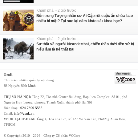
Khám phá - 2 giờ trước
Bên trong Tượng nhân sư Ai Cập rốt cuộc ẩn chứa bao
nhiêu bí mật? Tại sao lại cấm khảo sát khoa học?
Khám phá - 2 giờ trước
Sự thật về người Neanderthal, chiến thần thời tiền sử bị
hiểu lầm là kẻ thất bại
GenK
Chịu trách nhiệm quản lý nội dung:
Bà Nguyễn Bích Minh
TRỤ SỞ HÀ NỘI:
Tầng 22, Tòa nhà Center Building, Hapulico Complex, Số 01, phố
Nguyễn Huy Tưởng, phường Thanh Xuân, thành phố Hà Nội
Điện thoại:
024 7309 5555
.
Email:
info@genk.vn
VPĐD TẠI TP.HCM:
Tầng 4, Tòa nhà 123, số 127 Võ Văn Tần, Phường Xuân Hòa,
TPHCM
© Copyright 2010 - 2026 - Công ty Cổ phần VCCorp