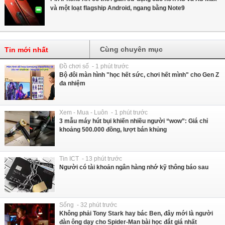
và một loạt flagship Android, ngang bằng Note9
Cùng chuyên mục
Tin mới nhất
Đồ chơi số - 1 phút trước
Bộ đôi màn hình "học hết sức, chơi hết mình" cho Gen Z
đa nhiệm
Xem - Mua - Luôn - 1 phút trước
3 mẫu máy hút bụi khiến nhiều người “wow”: Giá chỉ
khoảng 500.000 đồng, lượt bán khủng
Tin ICT - 13 phút trước
Người có tài khoản ngân hàng nhớ kỹ thông báo sau
Sống - 32 phút trước
Không phải Tony Stark hay bác Ben, đây mới là người
đàn ông dạy cho Spider-Man bài học đắt giá nhất