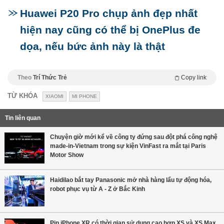
Huawei P20 Pro chụp ảnh đẹp nhất
hiện nay cũng có thể bị OnePlus đe
dọa, nếu bức ảnh này là thật
Theo
Trí Thức Trẻ
Copy link
TỪ KHÓA
XIAOMI
MI PHONE
Tin liên quan
Chuyện giờ mới kể về công ty đứng sau đột phá công nghệ
made-in-Vietnam trong sự kiện VinFast ra mắt tại Paris
Motor Show
Haidilao bắt tay Panasonic mở nhà hàng lẩu tự động hóa,
robot phục vụ từ A - Z ở Bắc Kinh
Pin iPhone XR có thời gian sử dụng cao hơn XS và XS Max