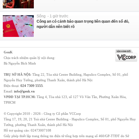
Sống - 1 giờ trước
Công an có cảnh báo quan trọng liên quan đến sổ đỏ,
người dân nên biết rõ
GenK
Chịu trách nhiệm quản lý nội dung:
Bà Nguyễn Bích Minh
TRỤ SỞ HÀ NỘI:
Tầng 22, Tòa nhà Center Building, Hapulico Complex, Số 01, phố
Nguyễn Huy Tưởng, phường Thanh Xuân, thành phố Hà Nội
Điện thoại:
024 7309 5555
.
Email:
info@genk.vn
VPĐD TẠI TP.HCM:
Tầng 4, Tòa nhà 123, số 127 Võ Văn Tần, Phường Xuân Hòa,
TPHCM
© Copyright 2010 - 2026 - Công ty Cổ phần VCCorp
Tầng 17, 19, 20, 21 Toà nhà Center Building - Hapulico Complex, Số 01, phố Nguyễn Huy
Tưởng, phường Thanh Xuân, thành phố Hà Nội
Hỗ trợ quảng cáo:
02473007108
Giấy phép thiết lập trang thông tin điện tử tổng hợp trên mạng số 460/GP-TTĐT do Sở