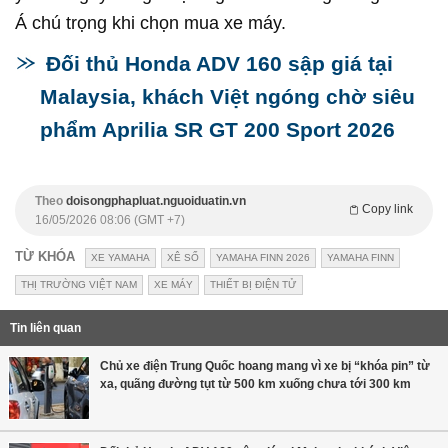
Á chú trọng khi chọn mua xe máy.
Đối thủ Honda ADV 160 sập giá tại
Malaysia, khách Việt ngóng chờ siêu
phẩm Aprilia SR GT 200 Sport 2026
Theo
doisongphapluat.nguoiduatin.vn
Copy link
16/05/2026 08:06 (GMT +7)
TỪ KHÓA
XE YAMAHA
XÊ SỐ
YAMAHA FINN 2026
YAMAHA FINN
THỊ TRƯỜNG VIỆT NAM
XE MÁY
THIẾT BỊ ĐIỆN TỬ
Tin liên quan
Chủ xe điện Trung Quốc hoang mang vì xe bị “khóa pin” từ
xa, quãng đường tụt từ 500 km xuống chưa tới 300 km