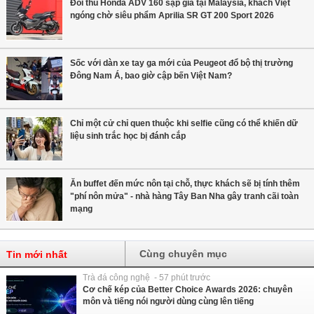
Đối thủ Honda ADV 160 sập giá tại Malaysia, khách Việt
ngóng chờ siêu phẩm Aprilia SR GT 200 Sport 2026
Sốc với dàn xe tay ga mới của Peugeot đổ bộ thị trường
Đông Nam Á, bao giờ cập bến Việt Nam?
Chỉ một cử chỉ quen thuộc khi selfie cũng có thể khiến dữ
liệu sinh trắc học bị đánh cắp
Ăn buffet đến mức nôn tại chỗ, thực khách sẽ bị tính thêm
"phí nôn mửa" - nhà hàng Tây Ban Nha gây tranh cãi toàn
mạng
Cùng chuyên mục
Tin mới nhất
Trà đá công nghệ - 57 phút trước
Cơ chế kép của Better Choice Awards 2026: chuyên
môn và tiếng nói người dùng cùng lên tiếng