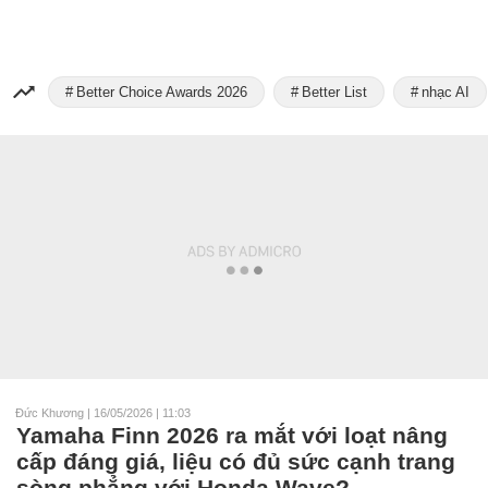
Better Choice Awards 2026
Better List
nhạc AI
Đức Khương
|
16/05/2026 | 11:03
Yamaha Finn 2026 ra mắt với loạt nâng
cấp đáng giá, liệu có đủ sức cạnh trang
sòng phẳng với Honda Wave?