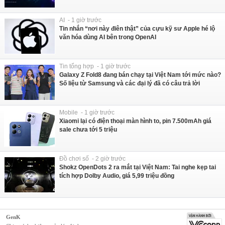
AI - 1 giờ trước
Tin nhắn “nơi này điên thật” của cựu kỹ sư Apple hé lộ
văn hóa dùng AI bên trong OpenAI
Tin tổng hợp - 1 giờ trước
Galaxy Z Fold8 đang bán chạy tại Việt Nam tới mức nào?
Số liệu từ Samsung và các đại lý đã có câu trả lời
Mobile - 1 giờ trước
Xiaomi lại có điện thoại màn hình to, pin 7.500mAh giá
sale chưa tới 5 triệu
Đồ chơi số - 2 giờ trước
Shokz OpenDots 2 ra mắt tại Việt Nam: Tai nghe kẹp tai
tích hợp Dolby Audio, giá 5,99 triệu đồng
GenK