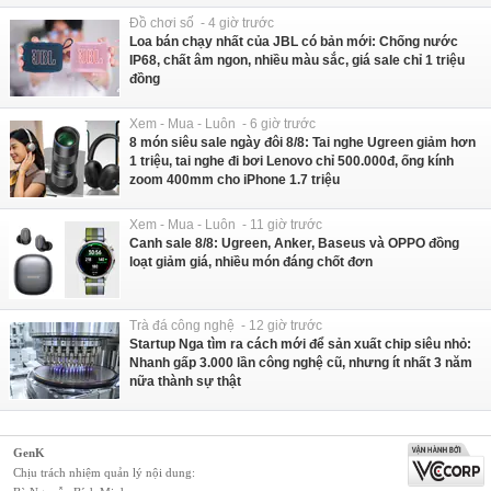
Đồ chơi số - 4 giờ trước
Loa bán chạy nhất của JBL có bản mới: Chống nước
IP68, chất âm ngon, nhiều màu sắc, giá sale chỉ 1 triệu
đồng
Xem - Mua - Luôn - 6 giờ trước
8 món siêu sale ngày đôi 8/8: Tai nghe Ugreen giảm hơn
1 triệu, tai nghe đi bơi Lenovo chỉ 500.000đ, ống kính
zoom 400mm cho iPhone 1.7 triệu
Xem - Mua - Luôn - 11 giờ trước
Canh sale 8/8: Ugreen, Anker, Baseus và OPPO đồng
loạt giảm giá, nhiều món đáng chốt đơn
Trà đá công nghệ - 12 giờ trước
Startup Nga tìm ra cách mới để sản xuất chip siêu nhỏ:
Nhanh gấp 3.000 lần công nghệ cũ, nhưng ít nhất 3 năm
nữa thành sự thật
GenK
Chịu trách nhiệm quản lý nội dung: