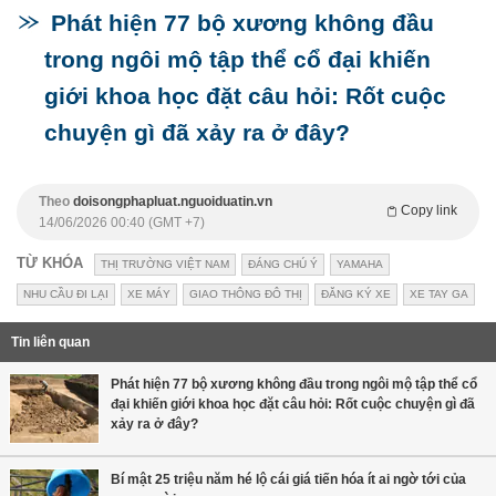
Phát hiện 77 bộ xương không đầu
trong ngôi mộ tập thể cổ đại khiến
giới khoa học đặt câu hỏi: Rốt cuộc
chuyện gì đã xảy ra ở đây?
Theo
doisongphapluat.nguoiduatin.vn
Copy link
14/06/2026 00:40 (GMT +7)
TỪ KHÓA
THỊ TRƯỜNG VIỆT NAM
ĐÁNG CHÚ Ý
YAMAHA
NHU CẦU ĐI LẠI
XE MÁY
GIAO THÔNG ĐÔ THỊ
ĐĂNG KÝ XE
XE TAY GA
Tin liên quan
Phát hiện 77 bộ xương không đầu trong ngôi mộ tập thể cổ
đại khiến giới khoa học đặt câu hỏi: Rốt cuộc chuyện gì đã
xảy ra ở đây?
Bí mật 25 triệu năm hé lộ cái giá tiến hóa ít ai ngờ tới của