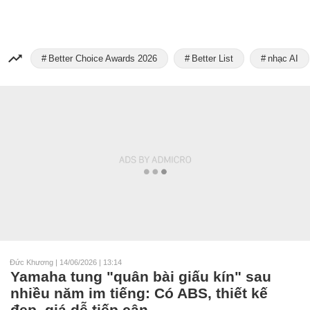
Better Choice Awards 2026
Better List
nhạc AI
Đức Khương
|
14/06/2026 | 13:14
Yamaha tung "quân bài giấu kín" sau
nhiều năm im tiếng: Có ABS, thiết kế
đẹp, giá dễ tiếp cận