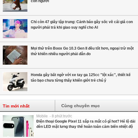
con người
Chỉ còn 47 giây tập trung: Cảnh báo gây sốc về cái giá con
người phải trả khi giao suy nghĩ cho AI
Mọi thứ trên Boox Go 10.3 Gen II đều tốt hơn, ngoại trừ một
thứ khiến nhiều người phải đắn đo
Honda gây bất ngờ với xe tay ga 125cc "lột xác", thiết kế
táo bạo chưa từng thấy khiến giới trẻ chú ý
Cùng chuyên mục
Tin mới nhất
Mobile - 8 phút trước
Điện thoại Google Pixel 11 sắp ra mắt có gì hot? Hé lộ dải
đèn LED mặt lưng thay thế hoàn toàn cảm biến nhiệt độ