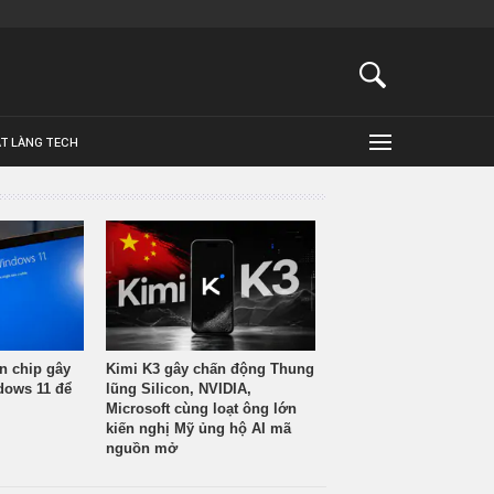
ẬT LÀNG TECH
n chip gây
Kimi K3 gây chấn động Thung
ndows 11 để
lũng Silicon, NVIDIA,
Microsoft cùng loạt ông lớn
kiến nghị Mỹ ủng hộ AI mã
nguồn mở