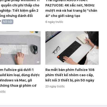
 quyền chi phí thấp cho
PA27UCGE: 4K sắc nét, 160Hz
ghiệp: Tiết kiệm gần 2
mượt mà và hai trang bị “chân
đồng nhưng đánh đổi
ái” cho giới sáng tạo
?
Nổi bật
6 ngày trước
m fullsize giá dưới 1
Ra mắt bàn phím fullsize 108
Build kim loại, dùng được
phím thiết kế nhôm cao cấp,
Windows và Mac, gõ
kết nối 3 thiết bị, pin 50 ngày
không thua gì phím cơ
23 ngày trước
trước