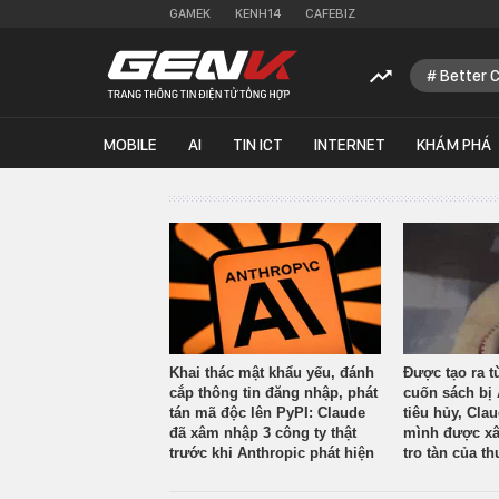
GAMEK
KENH14
CAFEBIZ
Better 
MOBILE
AI
TIN ICT
INTERNET
KHÁM PHÁ
Khai thác mật khẩu yếu, đánh
Được tạo ra t
cắp thông tin đăng nhập, phát
cuốn sách bị 
tán mã độc lên PyPI: Claude
tiêu hủy, Cla
đã xâm nhập 3 công ty thật
mình được xâ
trước khi Anthropic phát hiện
tro tàn của th