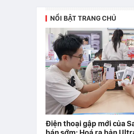
NỔI BẬT TRANG CHỦ
Điện thoại gập mới của
bán sớm: Hoá ra bản Ultr