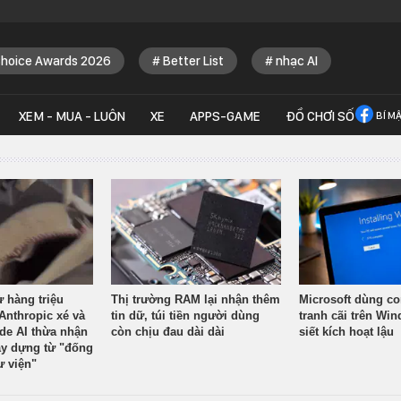
Choice Awards 2026
Better List
nhạc AI
XEM - MUA - LUÔN
XE
APPS-GAME
ĐỒ CHƠI SỐ
BÍ M
ừ hàng triệu
Thị trường RAM lại nhận thêm
Microsoft dùng co
Anthropic xé và
tin dữ, túi tiền người dùng
tranh cãi trên Wi
ude AI thừa nhận
còn chịu đau dài dài
siết kích hoạt lậu
y dựng từ "đống
ư viện"