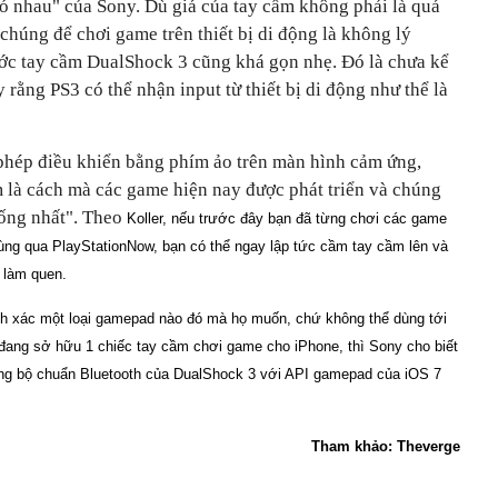
ó nhau" của Sony. Dù giá của tay cầm không phải là quá
chúng để chơi game trên thiết bị di động là không lý
ước tay cầm DualShock 3 cũng khá gọn nhẹ. Đó là chưa kể
 rằng PS3 có thể nhận input từ thiết bị di động như thể là
phép điều khiển bằng phím ảo trên màn hình cảm ứng,
m là cách mà các game hiện nay được phát triển và chúng
hống nhất". Theo
Koller, nếu trước đây bạn đã từng chơi các game
dùng qua PlayStationNow, bạn có thể ngay lập tức cầm tay cầm lên và
 làm quen.
ích xác một loại gamepad nào đó mà họ muốn, chứ không thể dùng tới
đang sở hữu 1 chiếc tay cầm chơi game cho iPhone, thì Sony cho biết
ồng bộ chuẩn Bluetooth của DualShock 3 với API gamepad của iOS 7
Tham khảo: Theverge