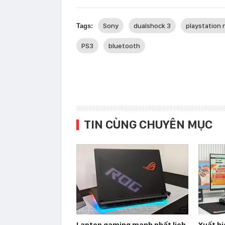
Sony
dualshock 3
playstation
Tags:
PS3
bluetooth
TIN CÙNG CHUYÊN MỤC
Laptop gaming mạnh nhất lịch
Xuất hi