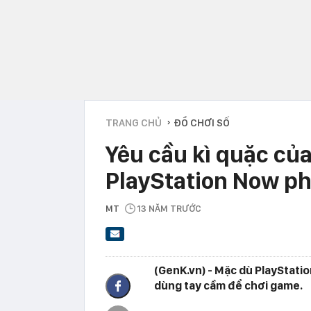
TRANG CHỦ
ĐỒ CHƠI SỐ
›
Yêu cầu kì quặc củ
PlayStation Now ph
MT
13 NĂM TRƯỚC
(GenK.vn) - Mặc dù PlayStatio
dùng tay cầm để chơi game.