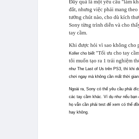
Đây quả là một yêu cầu "làm kh
đắt, nhưng việc phải mang theo 
tưởng chút nào, cho dù kích th
Sony từng trình diễn và cho thấy
tay cầm.
Khi được hỏi vì sao không cho 
"Tối ưu cho tay cầ
Koller cho biết
tôi muốn tạo ra 1 trải nghiệm t
như The Last of Us trên PS3, thì khi 
chơi ngay mà không cần mất thời gian
Ngoài ra, Sony có thể yêu cầu phải đ
các tay cầm khác. Ví dụ như nếu bạn 
họ vẫn cần phải test để xem có thể đ
hay không.