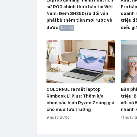
sử ROG chính thức bán tại Việt
Pro bản
Nam: Đem SH350i ra đổi vẫn
doanh n
phải bù thêm tiền mới rước về
triệu 
được
điều gì
Nổi bật
COLORFUL ra mắt laptop
Bàn phí
Rimbook L1 Plus: Thêm lựa
triệu: 
chọn cấu hình Ryzen 7 sáng giá
với cả 
cho mùa tựu trường
nhanh 
9 ngày trước
11 ngày 