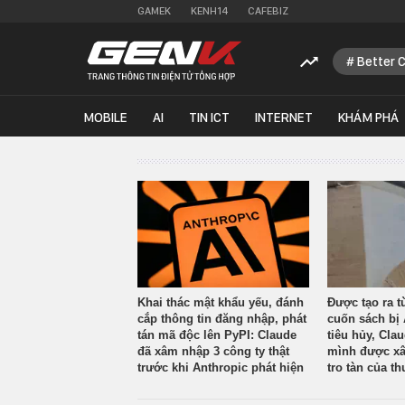
GAMEK
KENH14
CAFEBIZ
Better 
MOBILE
AI
TIN ICT
INTERNET
KHÁM PHÁ
Khai thác mật khẩu yếu, đánh
Được tạo ra t
cắp thông tin đăng nhập, phát
cuốn sách bị 
tán mã độc lên PyPI: Claude
tiêu hủy, Cla
đã xâm nhập 3 công ty thật
mình được xâ
trước khi Anthropic phát hiện
tro tàn của th