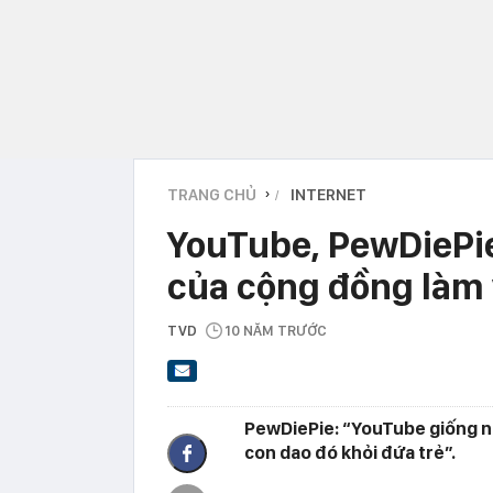
TRANG CHỦ
INTERNET
›
YouTube, PewDiePi
của cộng đồng làm 
TVD
10 NĂM TRƯỚC
PewDiePie: “YouTube giống nh
con dao đó khỏi đứa trẻ”.