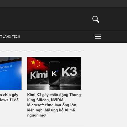
ẬT LÀNG TECH
n chip gây
Kimi K3 gây chấn động Thung
ndows 11 để
lũng Silicon, NVIDIA,
Microsoft cùng loạt ông lớn
kiến nghị Mỹ ủng hộ AI mã
nguồn mở