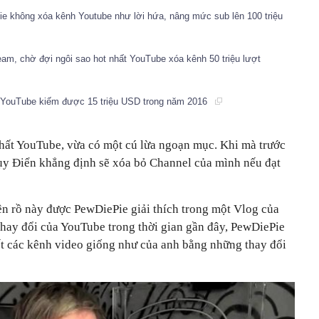
ie không xóa kênh Youtube như lời hứa, nâng mức sub lên 100 triệu
eam, chờ đợi ngôi sao hot nhất YouTube xóa kênh 50 triệu lượt
 YouTube kiếm được 15 triệu USD trong năm 2016
nhất YouTube, vừa có một cú lừa ngoạn mục. Khi mà trước
ụy Điển khẳng định sẽ xóa bỏ Channel của mình nếu đạt
n rồ này được PewDiePie giải thích trong một Vlog của
thay đổi của YouTube trong thời gian gần đây, PewDiePie
t các kênh video giống như của anh bằng những thay đổi