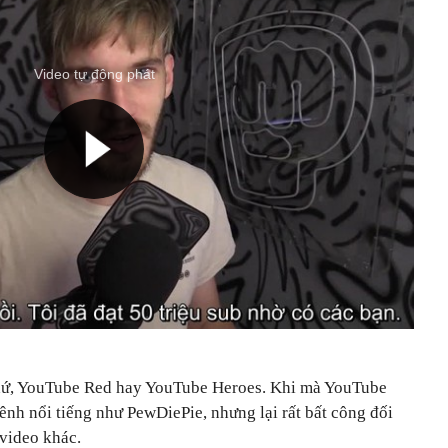
Video tự động phát
 thứ, YouTube Red hay YouTube Heroes. Khi mà YouTube
ênh nổi tiếng như PewDiePie, nhưng lại rất bất công đối
 video khác.