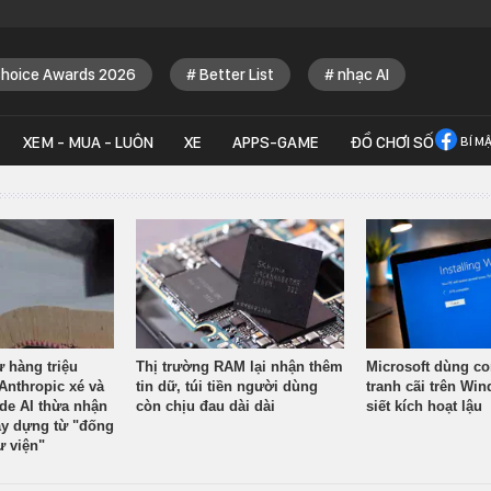
Choice Awards 2026
Better List
nhạc AI
XEM - MUA - LUÔN
XE
APPS-GAME
ĐỒ CHƠI SỐ
BÍ M
ừ hàng triệu
Thị trường RAM lại nhận thêm
Microsoft dùng co
Anthropic xé và
tin dữ, túi tiền người dùng
tranh cãi trên Wi
ude AI thừa nhận
còn chịu đau dài dài
siết kích hoạt lậu
y dựng từ "đống
ư viện"