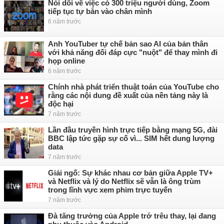
Nói dối về việc có 300 triệu người dùng, Zoom
tiếp tục tự bắn vào chân mình
6 năm trước
Anh YouTuber tự chế bản sao AI của bản thân
với khả năng đối đáp cực "nuột" để thay mình đi
họp online
6 năm trước
Chính nhà phát triển thuật toán của YouTube cho
rằng các nội dung đề xuất của nền tảng này là
độc hại
7 năm trước
Lần đầu truyền hình trực tiếp bằng mạng 5G, đài
BBC lập tức gặp sự cố vì... SIM hết dung lượng
data
7 năm trước
Giải ngố: Sự khác nhau cơ bản giữa Apple TV+
và Netflix và lý do Netflix sẽ vẫn là ông trùm
trong lĩnh vực xem phim trực tuyến
7 năm trước
Đà tăng trưởng của Apple trớ trêu thay, lại đang