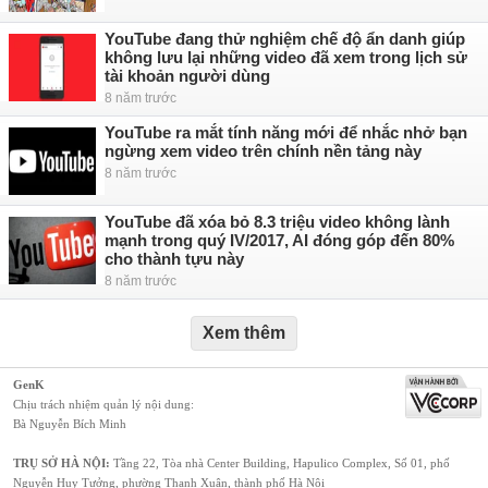
YouTube đang thử nghiệm chế độ ẩn danh giúp
không lưu lại những video đã xem trong lịch sử
tài khoản người dùng
8 năm trước
YouTube ra mắt tính năng mới để nhắc nhở bạn
ngừng xem video trên chính nền tảng này
8 năm trước
YouTube đã xóa bỏ 8.3 triệu video không lành
mạnh trong quý IV/2017, AI đóng góp đến 80%
cho thành tựu này
8 năm trước
Xem thêm
GenK
Chịu trách nhiệm quản lý nội dung:
Bà Nguyễn Bích Minh
TRỤ SỞ HÀ NỘI:
Tầng 22, Tòa nhà Center Building, Hapulico Complex, Số 01, phố
Nguyễn Huy Tưởng, phường Thanh Xuân, thành phố Hà Nội