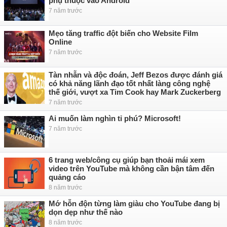
phụ thuộc vào Android
7 năm trước
Mẹo tăng traffic đột biến cho Website Film
Online
7 năm trước
Tàn nhẫn và độc đoán, Jeff Bezos được đánh giá
có khả năng lãnh đạo tốt nhất làng công nghệ
thế giới, vượt xa Tim Cook hay Mark Zuckerberg
7 năm trước
Ai muốn làm nghìn tỉ phú? Microsoft!
7 năm trước
6 trang web/công cụ giúp bạn thoải mái xem
video trên YouTube mà không cần bận tâm đến
quảng cáo
8 năm trước
Mớ hỗn độn từng làm giàu cho YouTube đang bị
dọn dẹp như thế nào
8 năm trước