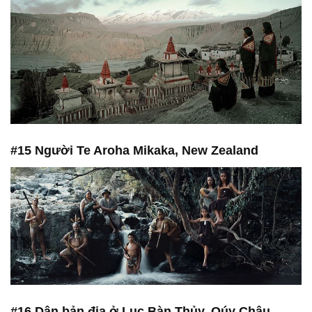
#15 Người Te Aroha Mikaka, New Zealand
#16 Dân bản địa ở Lục Bàn Thủy, Qúy Châu,