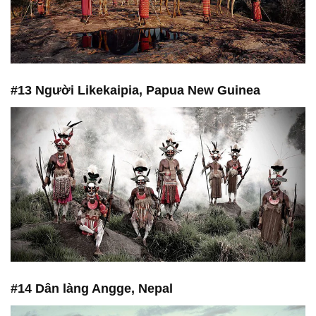
#13 Người Likekaipia, Papua New Guinea
#14 Dân làng Angge, Nepal