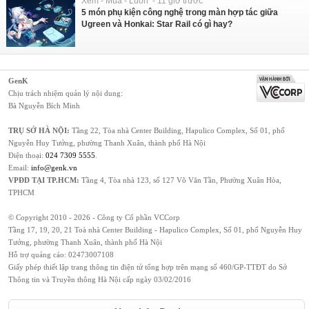
Xem - Mua - Luôn - 11 giờ trước
5 món phụ kiện công nghệ trong màn hợp tác giữa
Ugreen và Honkai: Star Rail có gì hay?
GenK
Chịu trách nhiệm quản lý nội dung:
Bà Nguyễn Bích Minh
TRỤ SỞ HÀ NỘI:
Tầng 22, Tòa nhà Center Building, Hapulico Complex, Số 01, phố
Nguyễn Huy Tưởng, phường Thanh Xuân, thành phố Hà Nội
Điện thoại:
024 7309 5555
.
Email:
info@genk.vn
VPĐD TẠI TP.HCM:
Tầng 4, Tòa nhà 123, số 127 Võ Văn Tần, Phường Xuân Hòa,
TPHCM
© Copyright 2010 - 2026 - Công ty Cổ phần VCCorp
Tầng 17, 19, 20, 21 Toà nhà Center Building - Hapulico Complex, Số 01, phố Nguyễn Huy
Tưởng, phường Thanh Xuân, thành phố Hà Nội
Hỗ trợ quảng cáo:
02473007108
Giấy phép thiết lập trang thông tin điện tử tổng hợp trên mạng số 460/GP-TTĐT do Sở
Thông tin và Truyền thông Hà Nội cấp ngày 03/02/2016