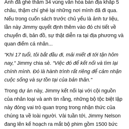
Anh đã ghé thăm 34 vùng văn hóa bản địa khắp 5
châu, thậm chí ghé lại những nơi mình đã đi qua.
Nếu trong cuốn sách trước chủ yếu là ảnh tư liệu,
lần này Jimmy quyết định thêm vào đó chi tiết về
chuyến đi, bản đồ, sự thật diễn ra tại địa phương và
quan điểm cá nhân...
"Khi 17 tuổi, tôi bắt đầu đi, mải miết đi tới tận hôm
nay,"
Jimmy chia sẻ.
"Việc đó để kết nối và tìm lại
chính mình. Đó là hành trình rất riêng để cảm nhận
cuộc sống và sự tồn tại của bản thân."
Trong dự án này, Jimmy kết nối lại với cội nguồn
của nhân loại và anh tin rằng, những bộ tộc biệt lập
này đóng vai trò quan trọng trong nhận thức của
chúng ta về loài người. Vài tuần tới, Jimmy Nelson
đang lên kế hoạch ra mắt bộ phim gồm 1500 bức