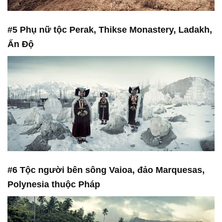
#5 Phụ nữ tộc Perak, Thikse Monastery, Ladakh,
Ấn Độ
#6 Tộc người bên sông Vaioa, đảo Marquesas,
Polynesia thuộc Pháp