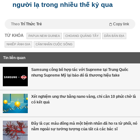
người lạ trong nhiều thế kỷ qua
Theo
Trí Thức Trẻ
Copy link
TỪ KHÓA
PAPUA NEW GUINEA
CHOANG QUẢNG TÂY
DÂN BẢN ĐỊA
NHIẾP ẢNH GIA
CẢM NHẬN CUỘC SỐNG
Tin liên quan
Samsung công bố hợp tác với Supreme tại Trung Quốc
nhưng Supreme Mỹ lại bảo đó là thương hiệu fake
Xét nghiệm ung thư bằng nano vàng, chỉ cần 10 phút chờ là
có kết quả
Đây là cục máu đông mà một bệnh nhân đã ho ra từ phổi, nó
nằm ngoài sự tưởng tượng của tất cả các bác sĩ