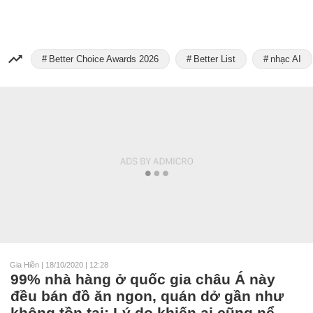
Better Choice Awards 2026
Better List
nhạc AI
Gia Hiền
|
18/10/2020 | 12:28
99% nhà hàng ở quốc gia châu Á này
đều bán đồ ăn ngon, quán dở gần như
không tồn tại: Lý do khiến ai cũng nể