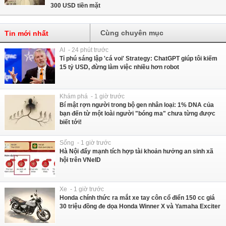
300 USD tiền mặt
Cùng chuyên mục
Tin mới nhất
AI - 24 phút trước
Tỉ phú sáng lập 'cá voi' Strategy: ChatGPT giúp tôi kiếm
15 tỷ USD, đừng làm việc nhiều hơn robot
Khám phá - 1 giờ trước
Bí mật rợn người trong bộ gen nhân loại: 1% DNA của
bạn đến từ một loài người "bóng ma" chưa từng được
biết tới!
Sống - 1 giờ trước
Hà Nội đẩy mạnh tích hợp tài khoản hưởng an sinh xã
hội trên VNeID
Xe - 1 giờ trước
Honda chính thức ra mắt xe tay côn cổ điển 150 cc giá
30 triệu đồng đe dọa Honda Winner X và Yamaha Exciter