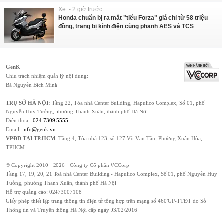
Xe - 2 giờ trước
Honda chuẩn bị ra mắt "tiểu Forza" giá chỉ từ 58 triệu
đồng, trang bị kính điện cùng phanh ABS và TCS
GenK
Chịu trách nhiệm quản lý nội dung:
Bà Nguyễn Bích Minh
TRỤ SỞ HÀ NỘI:
Tầng 22, Tòa nhà Center Building, Hapulico Complex, Số 01, phố
Nguyễn Huy Tưởng, phường Thanh Xuân, thành phố Hà Nội
Điện thoại:
024 7309 5555
.
Email:
info@genk.vn
VPĐD TẠI TP.HCM:
Tầng 4, Tòa nhà 123, số 127 Võ Văn Tần, Phường Xuân Hòa,
TPHCM
© Copyright 2010 - 2026 - Công ty Cổ phần VCCorp
Tầng 17, 19, 20, 21 Toà nhà Center Building - Hapulico Complex, Số 01, phố Nguyễn Huy
Tưởng, phường Thanh Xuân, thành phố Hà Nội
Hỗ trợ quảng cáo:
02473007108
Giấy phép thiết lập trang thông tin điện tử tổng hợp trên mạng số 460/GP-TTĐT do Sở
Thông tin và Truyền thông Hà Nội cấp ngày 03/02/2016