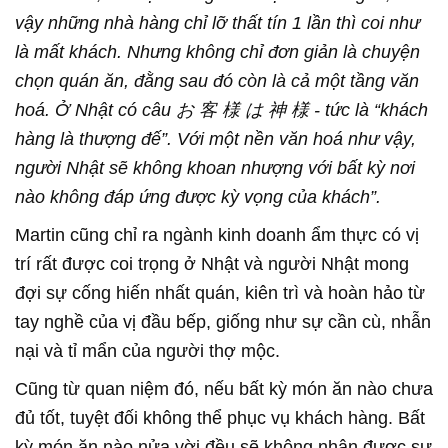
vậy những nhà hàng chỉ lỡ thất tín 1 lần thì coi như
là mất khách. Nhưng không chỉ đơn giản là chuyện
chọn quán ăn, đằng sau đó còn là cả một tầng văn
hoá. Ở Nhật có câu お 客 様 は 神 様 - tức là “khách
hàng là thượng đế”. Với một nền văn hoá như vậy,
người Nhật sẽ không khoan nhượng với bất kỳ nơi
nào không đáp ứng được kỳ vọng của khách”.
Martin cũng chỉ ra ngành kinh doanh ẩm thực có vị
trí rất được coi trọng ở Nhật và người Nhật mong
đợi sự cống hiến nhất quán, kiên trì và hoàn hảo từ
tay nghề của vị đầu bếp, giống như sự cần cù, nhẫn
nại và tỉ mẩn của người thợ mộc.
Cũng từ quan niệm đó, nếu bất kỳ món ăn nào chưa
đủ tốt, tuyệt đối không thể phục vụ khách hàng. Bất
kỳ món ăn nào nửa vời đều sẽ không nhận được sự