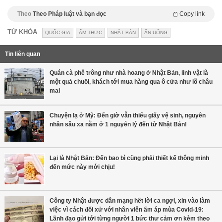
Theo
Theo Pháp luật và bạn đọc
Copy link
TỪ KHÓA
QUỐC GIA
ẨM THỰC
NHẬT BẢN
ĂN UỐNG
Tin liên quan
Quán cà phê trông như nhà hoang ở Nhật Bản, linh vật là
một quả chuối, khách tới mua hàng qua ô cửa như lỗ châu
mai
Chuyện lạ ở Mỹ: Đến giờ vẫn thiếu giấy vệ sinh, nguyên
nhân sâu xa nằm ở 1 nguyên lý đến từ Nhật Bản!
Lại là Nhật Bản: Đến bao bì cũng phải thiết kế thông minh
đến mức này mới chịu!
Công ty Nhật được dân mạng hết lời ca ngợi, xin vào làm
việc vì cách đối xử với nhân viên ấm áp mùa Covid-19:
Lãnh đạo gửi tới từng người 1 bức thư cảm ơn kèm theo