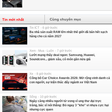
Cùng chuyên mục
Tin mới nhất
Tin ICT - 6 giờ trước
Ba nhà sản xuất RAM lớn nhất thế giới đã bán hết sạch
hàng cho cả năm 2027
Xem - Mua - Luôn - 7 giờ trước
Lướt mạng thấy deal ngon: Samsung, Huawei,
Soundcore... giảm sâu, có món gần nửa giá
Xe - 8 giờ trước
Công bố Car Choice Awards 2026: Mở rộng vinh danh cả
con người, sự kiện thúc đẩy ngành xe Việt Nam
Sống - 10 giờ trước
Ngày càng nhiều người tử vong vì ung thư đại trực
tràng, bác sĩ nói thẳng: Bỏ ngay 3 "kho" vi nhựa cực hại
nhưng cực quen