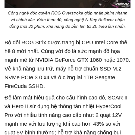
Công nghệ độc quyền ROG Overstroke giúp nhận phím nhanh
và chính xác. Kèm theo đó, công nghệ N-Key Rollover nhận
đồng thời 30 phím, khả năng độ bền lên tới 20 triệu lần nhấn.
Bộ đôi ROG Strix được trang bị CPU Intel Core thế
hệ 8 mới nhất. Cùng với đó là sức mạnh đồ họa
mạnh mẽ từ NVIDIA GeForce GTX 1060 hoặc 1070.
Về khả năng lưu trữ, máy hỗ trợ chuẩn SSD M.2
NVMe PCIe 3.0 x4 và ổ cứng lai 1TB Seagate
FireCuda SSHD.
Để làm mát hiệu quả cho cấu hình cao đó, SCAR II
và Hero II sử dụng hệ thống tản nhiệt HyperCool
Pro với nhiều tính năng cao cấp như: 2 quạt 12V
mạnh mẽ với lưu lượng khí cao hơn 43% so với
quạt 5V bình thường; hỗ trợ khả năng chống bụi