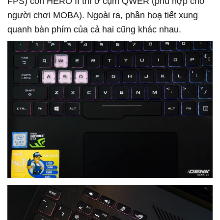
FPS) còn HERO II thì ở cụm QWER (phù hợp cho
người chơi MOBA). Ngoài ra, phần hoạ tiết xung
quanh bàn phím của cả hai cũng khác nhau.