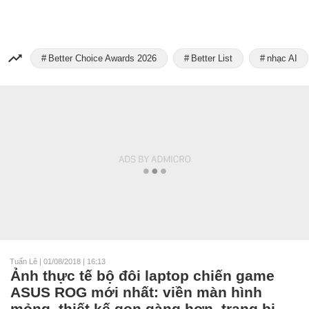
Better Choice Awards 2026
Better List
nhạc AI
Tuấn Lê
|
01/08/2018 | 16:13
Ảnh thực tế bộ đôi laptop chiến game
ASUS ROG mới nhất: viền màn hình
mỏng, thiết kế gọn gàng hơn, trang bị