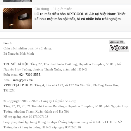
Gia dụng - 11 giờ trước
LG ra mắt điều hòa ARTCOOL AI Air tại Việt Nam: Thiết
kế như một món nội thất, AI cá nhân hóa trải nghiệm
GenK
Chịu trách nhiệm quản lý nội dung:
Bà Nguyễn Bích Minh
TRỤ SỞ HÀ NỘI:
Tầng 22, Tòa nhà Center Building, Hapulico Complex, Số 01, phố
Nguyễn Huy Tưởng, phường Thanh Xuân, thành phố Hà Nội
Điện thoại:
024 7309 5555
.
Email:
info@genk.vn
VPĐD TẠI TP.HCM:
Tầng 4, Tòa nhà 123, số 127 Võ Văn Tần, Phường Xuân Hòa,
TPHCM
© Copyright 2010 - 2026 - Công ty Cổ phần VCCorp
Tầng 17, 19, 20, 21 Toà nhà Center Building - Hapulico Complex, Số 01, phố Nguyễn Huy
Tưởng, phường Thanh Xuân, thành phố Hà Nội
Hỗ trợ quảng cáo:
02473007108
Giấy phép thiết lập trang thông tin điện tử tổng hợp trên mạng số 460/GP-TTĐT do Sở
Thông tin và Truyền thông Hà Nội cấp ngày 03/02/2016