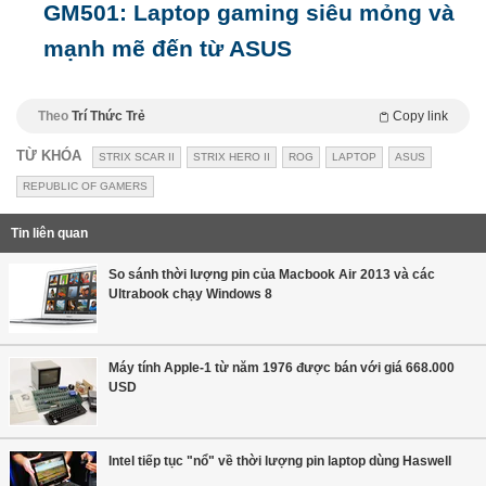
GM501: Laptop gaming siêu mỏng và
mạnh mẽ đến từ ASUS
Theo
Trí Thức Trẻ
Copy link
TỪ KHÓA
STRIX SCAR II
STRIX HERO II
ROG
LAPTOP
ASUS
REPUBLIC OF GAMERS
Tin liên quan
So sánh thời lượng pin của Macbook Air 2013 và các
Ultrabook chạy Windows 8
Máy tính Apple-1 từ năm 1976 được bán với giá 668.000
USD
Intel tiếp tục "nổ" về thời lượng pin laptop dùng Haswell