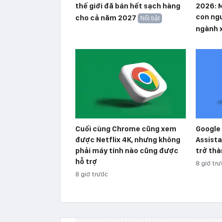
thế giới đã bán hết sạch hàng
2026: M
con ngư
cho cả năm 2027
Nổi bật
ngành 
Cuối cùng Chrome cũng xem
Google 
được Netflix 4K, nhưng không
Assista
phải máy tính nào cũng được
trở thà
hỗ trợ
8 giờ tr
8 giờ trước