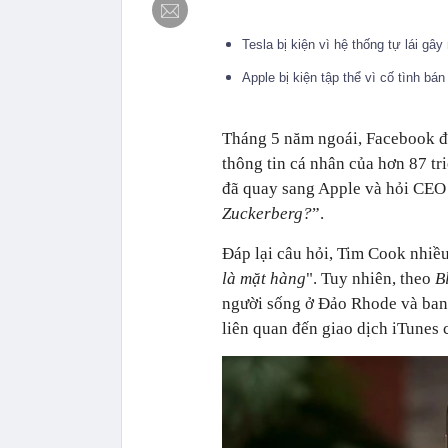
Tesla bị kiện vì hệ thống tự lái gâ
Apple bị kiện tập thể vì cố tình bá
Tháng 5 năm ngoái, Facebook đã
thông tin cá nhân của hơn 87 tr
đã quay sang Apple và hỏi CEO
Zuckerberg?
”.
Đáp lại câu hỏi, Tim Cook nhiều
là mặt hàng
". Tuy nhiên, theo
B
người sống ở Đảo Rhode và ban
liên quan đến giao dịch iTunes