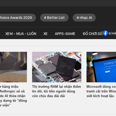
Choice Awards 2026
Better List
nhạc AI
XEM - MUA - LUÔN
XE
APPS-GAME
ĐỒ CHƠI SỐ
BÍ M
ừ hàng triệu
Thị trường RAM lại nhận thêm
Microsoft dùng co
Anthropic xé và
tin dữ, túi tiền người dùng
tranh cãi trên Wi
ude AI thừa nhận
còn chịu đau dài dài
siết kích hoạt lậu
y dựng từ "đống
ư viện"