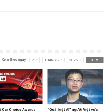
Xem theo ngày
7
THÁNG 8
2026
XEM
ố Car Choice Awards
"Quái kiệt AI" người Việt vừa