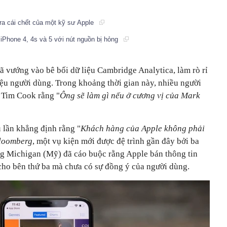
y ra cái chết của một kỹ sư Apple
n iPhone 4, 4s và 5 với nút nguồn bị hỏng
 vướng vào bê bối dữ liệu Cambridge Analytica, làm rò rỉ
iệu người dùng. Trong khoảng thời gian này, nhiều người
 Tim Cook rằng "
Ông sẽ làm gì nếu ở cương vị của Mark
 lần khẳng định rằng "
Khách hàng của Apple không phải
loomberg
, một vụ kiện mới được đệ trình gần đây bởi ba
g Michigan (Mỹ) đã cáo buộc rằng Apple bán thông tin
 cho bên thứ ba mà chưa có sự đồng ý của người dùng.