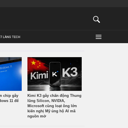
ẬT LÀNG TECH
n chip gây
Kimi K3 gây chấn động Thung
ndows 11 để
lũng Silicon, NVIDIA,
Microsoft cùng loạt ông lớn
kiến nghị Mỹ ủng hộ AI mã
nguồn mở