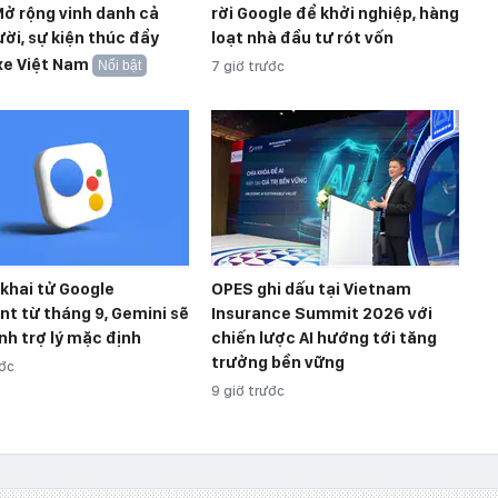
ở rộng vinh danh cả
rời Google để khởi nghiệp, hàng
ời, sự kiện thúc đẩy
loạt nhà đầu tư rót vốn
xe Việt Nam
Nổi bật
7 giờ trước
khai tử Google
OPES ghi dấu tại Vietnam
nt từ tháng 9, Gemini sẽ
Insurance Summit 2026 với
nh trợ lý mặc định
chiến lược AI hướng tới tăng
trưởng bền vững
ước
9 giờ trước