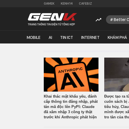
GAMEK
KENH14
CAFEBIZ
Better 
MOBILE
AI
TIN ICT
INTERNET
KHÁM PHÁ
Khai thác mật khẩu yếu, đánh
Được tạo ra t
cắp thông tin đăng nhập, phát
cuốn sách bị 
tán mã độc lên PyPI: Claude
tiêu hủy, Cla
đã xâm nhập 3 công ty thật
mình được xâ
trước khi Anthropic phát hiện
tro tàn của th