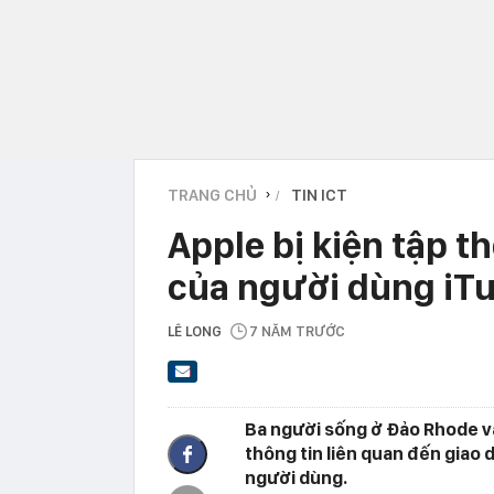
TRANG CHỦ
TIN ICT
›
Apple bị kiện tập t
của người dùng iT
LÊ LONG
7 NĂM TRƯỚC
Ba người sống ở Đảo Rhode v
thông tin liên quan đến giao
người dùng.