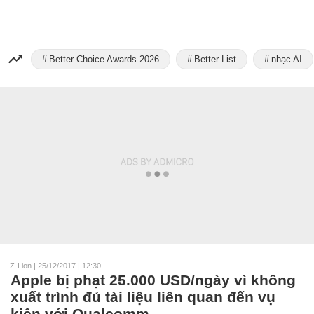
Better Choice Awards 2026
Better List
nhạc AI
Z-Lion
|
25/12/2017 | 12:30
Apple bị phạt 25.000 USD/ngày vì không
xuất trình đủ tài liệu liên quan đến vụ
kiện với Qualcomm