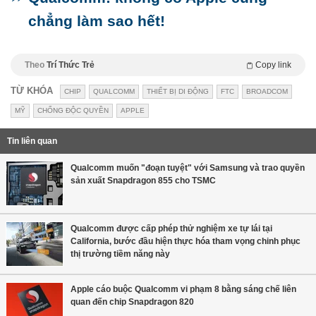
chẳng làm sao hết!
Theo
Trí Thức Trẻ
Copy link
TỪ KHÓA
CHIP
QUALCOMM
THIẾT BỊ DI ĐỘNG
FTC
BROADCOM
MỸ
CHỐNG ĐỘC QUYỀN
APPLE
Tin liên quan
Qualcomm muốn "đoạn tuyệt" với Samsung và trao quyền
sản xuất Snapdragon 855 cho TSMC
Qualcomm được cấp phép thử nghiệm xe tự lái tại
California, bước đầu hiện thực hóa tham vọng chinh phục
thị trường tiềm năng này
Apple cáo buộc Qualcomm vi phạm 8 bằng sáng chế liên
quan đến chip Snapdragon 820