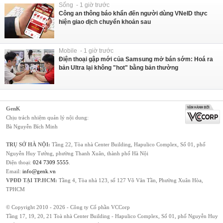
Sống - 1 giờ trước
Công an thông báo khẩn đến người dùng VNeID thực
hiện giao dịch chuyển khoản sau
Mobile - 1 giờ trước
Điện thoại gập mới của Samsung mở bán sớm: Hoá ra
bản Ultra lại không "hot" bằng bản thường
GenK
Chịu trách nhiệm quản lý nội dung:
Bà Nguyễn Bích Minh
TRỤ SỞ HÀ NỘI:
Tầng 22, Tòa nhà Center Building, Hapulico Complex, Số 01, phố
Nguyễn Huy Tưởng, phường Thanh Xuân, thành phố Hà Nội
Điện thoại:
024 7309 5555
.
Email:
info@genk.vn
VPĐD TẠI TP.HCM:
Tầng 4, Tòa nhà 123, số 127 Võ Văn Tần, Phường Xuân Hòa,
TPHCM
© Copyright 2010 - 2026 - Công ty Cổ phần VCCorp
Tầng 17, 19, 20, 21 Toà nhà Center Building - Hapulico Complex, Số 01, phố Nguyễn Huy