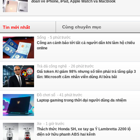
đoán về iPhone, iPad, Apple Watch và MacBook
Cùng chuyên mục
Tin mới nhất
Sống - 5 phút trước
Công an cảnh báo tới tất cả người dân khi làm hộ chiếu
online
Trà đá công nghệ - 26 phút trước
Giá token AI giảm 98% nhưng số tiền phải trả tăng gấp 3
lần: Microsoft cấm nhân viên dùng AI bừa bãi
Đồ chơi số - 41 phút trước
Laptop gaming trong thời đại người dùng đa nhiệm
Xe - 1 giờ trước
Thách thức Honda SH, xe tay ga Ý Lambretta J200 lộ
diện sở hữu phanh ABS hai kênh