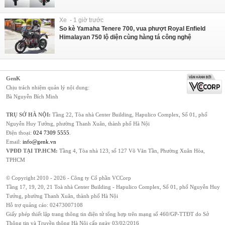
Xe - 1 giờ trước
So kè Yamaha Tenere 700, vua phượt Royal Enfield
Himalayan 750 lộ diện cùng hàng tá công nghệ
GenK
Chịu trách nhiệm quản lý nội dung:
Bà Nguyễn Bích Minh
TRỤ SỞ HÀ NỘI:
Tầng 22, Tòa nhà Center Building, Hapulico Complex, Số 01, phố
Nguyễn Huy Tưởng, phường Thanh Xuân, thành phố Hà Nội
Điện thoại:
024 7309 5555
.
Email:
info@genk.vn
VPĐD TẠI TP.HCM:
Tầng 4, Tòa nhà 123, số 127 Võ Văn Tần, Phường Xuân Hòa,
TPHCM
© Copyright 2010 - 2026 - Công ty Cổ phần VCCorp
Tầng 17, 19, 20, 21 Toà nhà Center Building - Hapulico Complex, Số 01, phố Nguyễn Huy
Tưởng, phường Thanh Xuân, thành phố Hà Nội
Hỗ trợ quảng cáo:
02473007108
Giấy phép thiết lập trang thông tin điện tử tổng hợp trên mạng số 460/GP-TTĐT do Sở
Thông tin và Truyền thông Hà Nội cấp ngày 03/02/2016