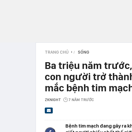
TRANG CHỦ
SỐNG
›
Ba triệu năm trước
con người trở thành
mắc bệnh tim mạc
ZKNIGHT
7 NĂM TRƯỚC
Bệnh tim mạch đang gây ra kh