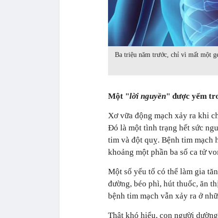
Ba triệu năm trước, chỉ vì mất một g
Một "
lời nguyền
" được yểm tr
Xơ vữa động mạch xảy ra khi ch
Đó là một tình trạng hết sức n
tim và đột quỵ. Bệnh tim mạch h
khoảng một phần ba số ca tử von
Một số yếu tố có thể làm gia tă
đường, béo phì, hút thuốc, ăn t
bệnh tim mạch vẫn xảy ra ở nhữ
Thật khó hiểu, con người dường 