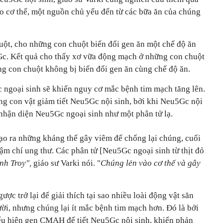
o cơ thể, một nguồn chủ yếu đến từ các bữa ăn của chúng
huột, cho những con chuột biến đổi gen ăn một chế độ ăn
Gc. Kết quả cho thấy xơ vữa động mạch ở những con chuột
ng con chuột không bị biến đổi gen ăn cùng chế độ ăn.
 ngoại sinh sẽ khiến nguy cơ mắc bệnh tim mạch tăng lên.
g con vật giảm tiết Neu5Gc nội sinh, bởi khi Neu5Gc nội
 nhận diện Neu5Gc ngoại sinh như một phân tử lạ.
tạo ra những kháng thể gây viêm để chống lại chúng, cuối
ậm chí ung thư. Các phân tử [Neu5Gc ngoại sinh từ thịt đỏ
nh Troy",
giáo sư Varki nói. "
Chúng lẻn vào cơ thể và gây
ợc trở lại để giải thích tại sao nhiều loài động vật săn
ời, nhưng chúng lại ít mắc bệnh tim mạch hơn. Đó là bởi
ểu hiện gen CMAH để tiết Neu5Gc nội sinh, khiến phản