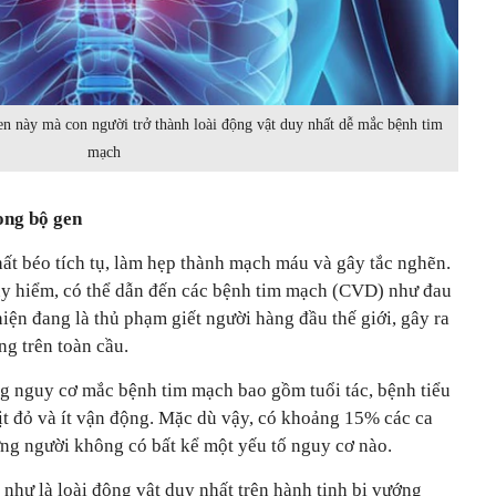
en này mà con người trở thành loài động vật duy nhất dễ mắc bệnh tim
mạch
ong bộ gen
ất béo tích tụ, làm hẹp thành mạch máu và gây tắc nghẽn.
guy hiểm, có thể dẫn đến các bệnh tim mạch (CVD) như đau
iện đang là thủ phạm giết người hàng đầu thế giới, gây ra
g trên toàn cầu.
ng nguy cơ mắc bệnh tim mạch bao gồm tuổi tác, bệnh tiểu
hịt đỏ và ít vận động. Mặc dù vậy, có khoảng 15% các ca
ng người không có bất kể một yếu tố nguy cơ nào.
như là loài động vật duy nhất trên hành tinh bị vướng