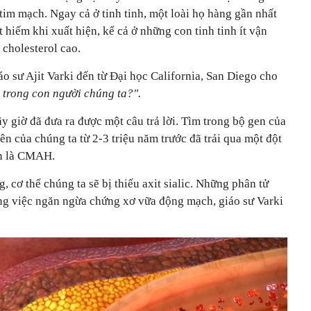
 tim mạch. Ngay cả ở tinh tinh, một loài họ hàng gần nhất
t hiếm khi xuất hiện, kể cả ở những con tinh tinh ít vận
cholesterol cao.
iáo sư Ajit Varki đến từ Đại học California, San Diego cho
 trong con người chúng ta?".
y giờ đã đưa ra được một câu trả lời. Tìm trong bộ gen của
iên của chúng ta từ 2-3 triệu năm trước đã trải qua một đột
ên là CMAH.
cơ thể chúng ta sẽ bị thiếu axit sialic. Những phân tử
ong việc ngăn ngừa chứng xơ vữa động mạch, giáo sư Varki