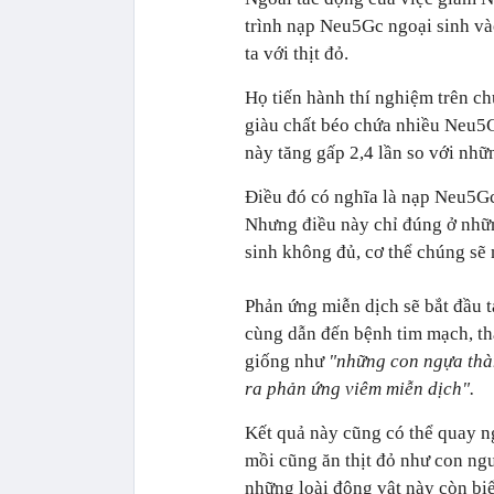
trình nạp Neu5Gc ngoại sinh và
ta với thịt đỏ.
Họ tiến hành thí nghiệm trên c
giàu chất béo chứa nhiều Neu5
này tăng gấp 2,4 lần so với nhữ
Điều đó có nghĩa là nạp Neu5Gc
Nhưng điều này chỉ đúng ở nhữn
sinh không đủ, cơ thể chúng sẽ
Phản ứng miễn dịch sẽ bắt đầu 
cùng dẫn đến bệnh tim mạch, th
giống như
"những con ngựa thà
ra phản ứng viêm miễn dịch".
Kết quả này cũng có thể quay ngư
mồi cũng ăn thịt đỏ như con ngư
những loài động vật này còn bi