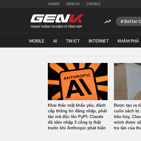
GAMEK
KENH14
CAFEBIZ
Better 
MOBILE
AI
TIN ICT
INTERNET
KHÁM PHÁ
Khai thác mật khẩu yếu, đánh
Được tạo ra t
cắp thông tin đăng nhập, phát
cuốn sách bị 
tán mã độc lên PyPI: Claude
tiêu hủy, Cla
đã xâm nhập 3 công ty thật
mình được xâ
trước khi Anthropic phát hiện
tro tàn của th