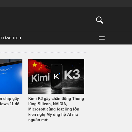
ẬT LÀNG TECH
n chip gây
Kimi K3 gây chấn động Thung
ndows 11 để
lũng Silicon, NVIDIA,
Microsoft cùng loạt ông lớn
kiến nghị Mỹ ủng hộ AI mã
nguồn mở