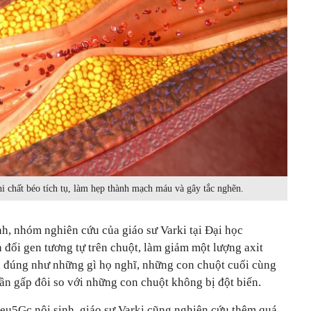
 chất béo tích tụ, làm hẹp thành mạch máu và gây tắc nghẽn.
, nhóm nghiên cứu của giáo sư Varki tại Đại học
n đổi gen tương tự trên chuột, làm giảm một lượng axit
uả đúng như những gì họ nghĩ, những con chuột cuối cùng
ần gấp đôi so với những con chuột không bị đột biến.
eu5Gc nội sinh, giáo sư Varki cũng nghiên cứu thêm quá