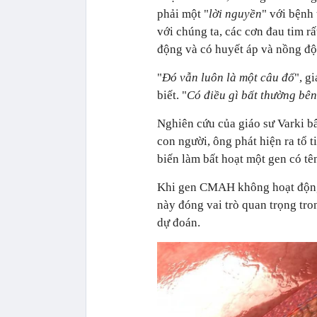
phải một "
lời nguyền
" với bệnh
với chúng ta, các cơn đau tim rấ
động và có huyết áp và nồng độ 
"
Đó vẫn luôn là một câu đố
", g
biết. "
Có điều gì bất thường bên
Nghiên cứu của giáo sư Varki bâ
con người, ông phát hiện ra tổ t
biến làm bất hoạt một gen có t
Khi gen CMAH không hoạt động, 
này đóng vai trò quan trọng tr
dự đoán.