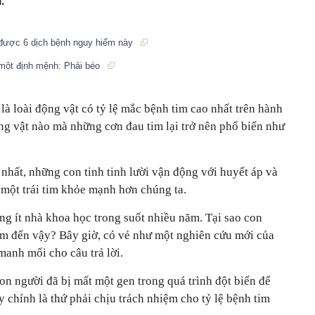
.
 được 6 dịch bệnh nguy hiểm này
i một định mệnh: Phải béo
là loài động vật có tỷ lệ mắc bệnh tim cao nhất trên hành
ng vật nào mà những cơn đau tim lại trở nên phổ biến như
nhất, những con tinh tinh lười vận động với huyết áp và
 một trái tim khỏe mạnh hơn chúng ta.
ng ít nhà khoa học trong suốt nhiều năm. Tại sao con
mềm đến vậy? Bây giờ, có vẻ như một nghiên cứu mới của
manh mối cho câu trả lời.
con người đã bị mất một gen trong quá trình đột biến để
y chính là thứ phải chịu trách nhiệm cho tỷ lệ bệnh tim