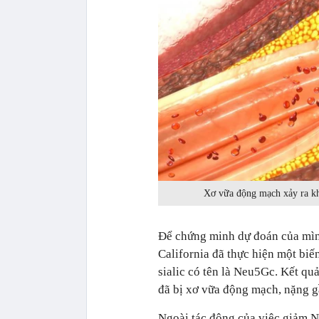
Xơ vữa động mạch xảy ra khi
Để chứng minh dự đoán của mình
California đã thực hiện một biế
sialic có tên là Neu5Gc. Kết q
đã bị xơ vữa động mạch, nặng g
Ngoài tác động của việc giảm N